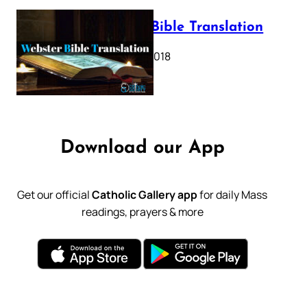
Webster Bible Translation
October 11, 2018
Download our App
Get our official
Catholic Gallery app
for daily Mass
readings, prayers & more