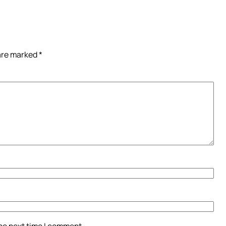
 are marked
*