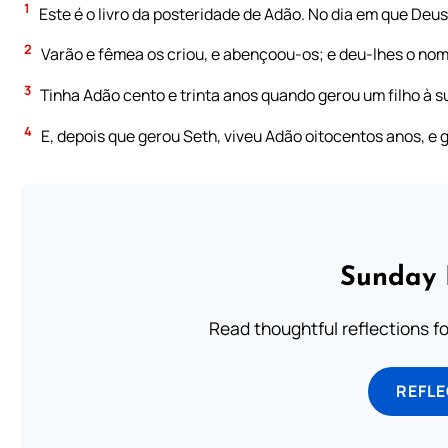
1
Este é o livro da posteridade de Adão. No dia em que Deu
2
Varão e fêmea os criou, e abençoou-os; e deu-lhes o no
3
Tinha Adão cento e trinta anos quando gerou um filho à 
4
E, depois que gerou Seth, viveu Adão oitocentos anos, e ge
Sunday 
Read thoughtful reflections f
REFL