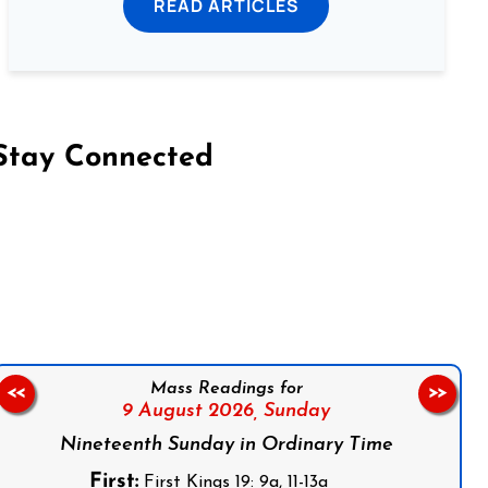
READ ARTICLES
Stay Connected
on Facebook
Follow us on Instagram
Follow us on X
Subscribe to our YouTube Channel
Follow us on WhatsApp
Mass Readings for
<<
>>
9 August 2026,
Sunday
Nineteenth Sunday in Ordinary Time
First:
First Kings 19: 9a, 11-13a