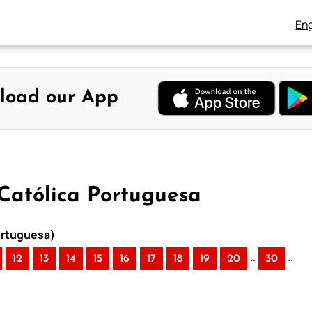
Eng
load our App
 Católica Portuguesa
Portuguesa)
..
..
12
13
14
15
16
17
18
19
20
30