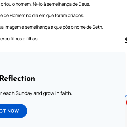
s criou o homem, fê-lo à semelhança de Deus.
me de Homem no dia em que foram criados.
sua imagem e semelhança a que pôs o nome de Seth.
rou filhos e filhas.
Follow us 
Reflection
or each Sunday and grow in faith.
ECT NOW