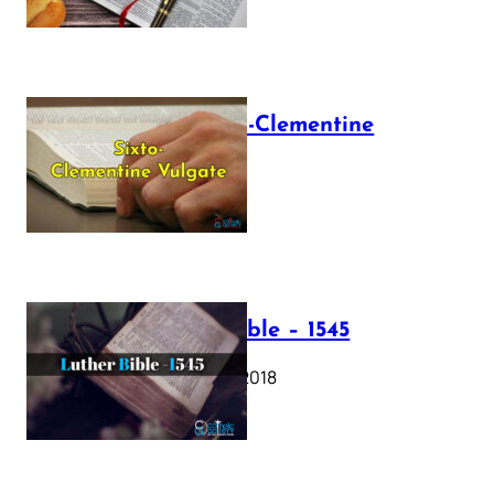
The Sixto-Clementine
Vulgate
July 12, 2025
Luther Bible – 1545
October 17, 2018