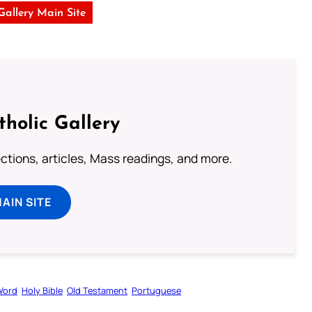
 Gallery Main Site
tholic Gallery
lections, articles, Mass readings, and more.
MAIN SITE
Word
Holy Bible
Old Testament
Portuguese