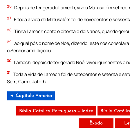
26
Depois de ter gerado Lamech, viveu Matusalém setecentos 
27
E toda a vida de Matusalém foi de novecentos e sessent
28
Tinha Lamech cento e oitenta e dois anos, quando gerou
29
ao qual pôs o nome de Noé, dizendo: este nos consolará 
o Senhor amaldiçoou.
30
Lamech, depois de ter gerado Noé, viveu quinhentos e nov
31
Toda a vida de Lamech foi de setecentos e setenta e set
Sem, Cam e Jafeth.
◄ Capítulo Anterior
Bíblia Católica Portuguesa – Index
Bíblia Católi
Êxodo
Le