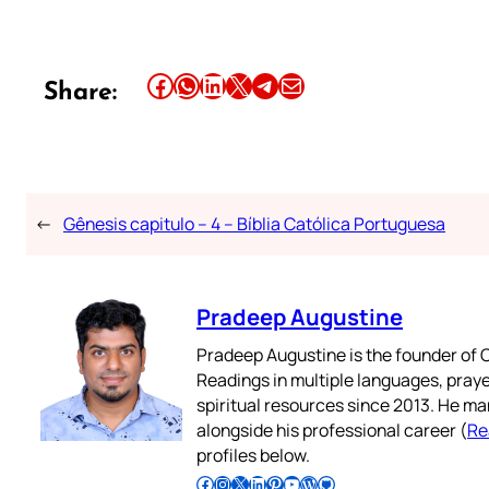
Share this article on Facebook
Share this article on WhatsApp
Share this article on LinkedIn
Share this article on X
Share this article on Telegram
Email this Article
Share:
←
Gênesis capitulo – 4 – Bíblia Católica Portuguesa
Pradeep Augustine
Pradeep Augustine is the founder of C
Readings in multiple languages, praye
spiritual resources since 2013. He ma
alongside his professional career (
Re
profiles below.
Follow Pradeep on Facebook
Follow Pradeep on Instagram
Follow Pradeep on X
Follow Pradeep on LinkedIn
Follow Pradeep on Pinterest
Subscribe to Pradeep’s Youtube Channel
Follow Pradeep on WordPress
Follow Pradeep on GitHub