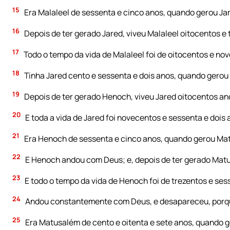
15
Era Malaleel de sessenta e cinco anos, quando gerou Ja
16
Depois de ter gerado Jared, viveu Malaleel oitocentos e tr
17
Todo o tempo da vida de Malaleel foi de oitocentos e nov
18
Tinha Jared cento e sessenta e dois anos, quando gero
19
Depois de ter gerado Henoch, viveu Jared oitocentos anos,
20
E toda a vida de Jared foi novecentos e sessenta e dois 
21
Era Henoch de sessenta e cinco anos, quando gerou Ma
22
E Henoch andou com Deus; e, depois de ter gerado Matusa
23
E todo o tempo da vida de Henoch foi de trezentos e ses
24
Andou constantemente com Deus, e desapareceu, porqu
25
Era Matusalém de cento e oitenta e sete anos, quando 