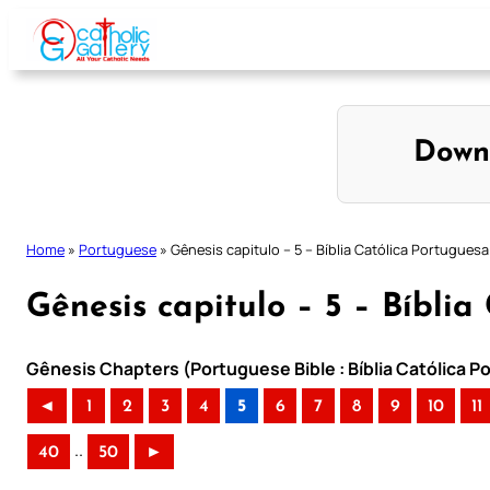
Skip
to
content
Down
Home
»
Portuguese
»
Gênesis capitulo – 5 – Bíblia Católica Portuguesa
Gênesis capitulo – 5 – Bíblia
Gênesis Chapters (Portuguese Bible : Bíblia Católica 
◄
1
2
3
4
5
6
7
8
9
10
11
..
40
50
►