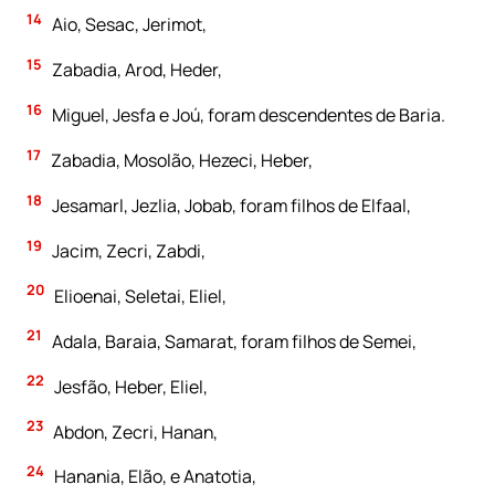
14
Aio, Sesac, Jerimot,
15
Zabadia, Arod, Heder,
16
Miguel, Jesfa e Joú, foram descendentes de Baria.
17
Zabadia, Mosolão, Hezeci, Heber,
18
Jesamarl, Jezlia, Jobab, foram filhos de Elfaal,
19
Jacim, Zecri, Zabdi,
20
Elioenai, Seletai, Eliel,
21
Adala, Baraia, Samarat, foram filhos de Semei,
22
Jesfão, Heber, Eliel,
23
Abdon, Zecri, Hanan,
24
Hanania, Elão, e Anatotia,