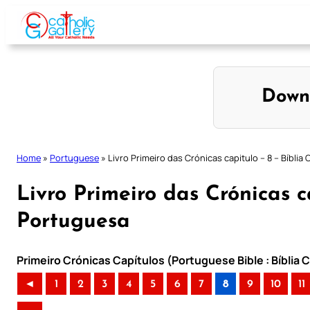
Skip
to
content
Down
Home
»
Portuguese
»
Livro Primeiro das Crónicas capitulo – 8 – Bíblia
Livro Primeiro das Crónicas c
Portuguesa
Primeiro Crónicas Capítulos (Portuguese Bible : Bíblia 
◄
1
2
3
4
5
6
7
8
9
10
11