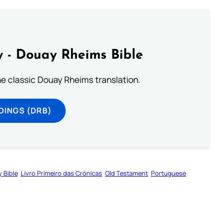
 - Douay Rheims Bible
he classic Douay Rheims translation.
DINGS (DRB)
y Bible
Livro Primeiro das Crónicas
Old Testament
Portuguese