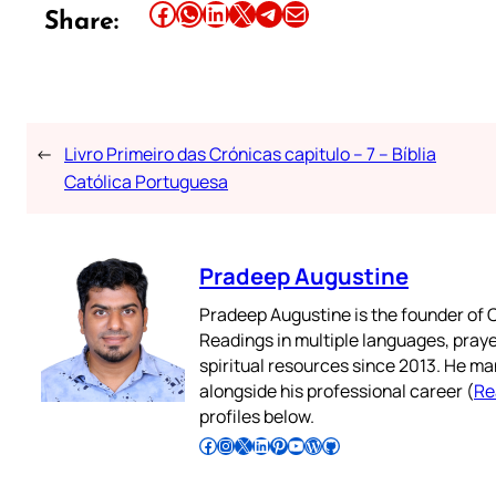
Share this article on Facebook
Share this article on WhatsApp
Share this article on LinkedIn
Share this article on X
Share this article on Telegram
Email this Article
Share:
←
Livro Primeiro das Crónicas capitulo – 7 – Bíblia
Católica Portuguesa
Pradeep Augustine
Pradeep Augustine is the founder of C
Readings in multiple languages, praye
spiritual resources since 2013. He ma
alongside his professional career (
Re
profiles below.
Follow Pradeep on Facebook
Follow Pradeep on Instagram
Follow Pradeep on X
Follow Pradeep on LinkedIn
Follow Pradeep on Pinterest
Subscribe to Pradeep’s Youtube Channel
Follow Pradeep on WordPress
Follow Pradeep on GitHub