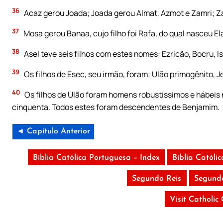
36
Acaz gerou Joada; Joada gerou Almat, Azmot e Zamri; Z
37
Mosa gerou Banaa, cujo filho foi Rafa, do qual nasceu El
38
Asel teve seis filhos com estes nomes: Ezricão, Bocru, I
39
Os filhos de Esec, seu irmão, foram: Ulão primogênito, Je
40
Os filhos de Ulão foram homens robustíssimos e hábeis no
cinquenta. Todos estes foram descendentes de Benjamim.
◄ Capítulo Anterior
Bíblia Católica Portuguesa – Index
Bíblia Católi
Segundo Reis
Segundo
Visit Catholic