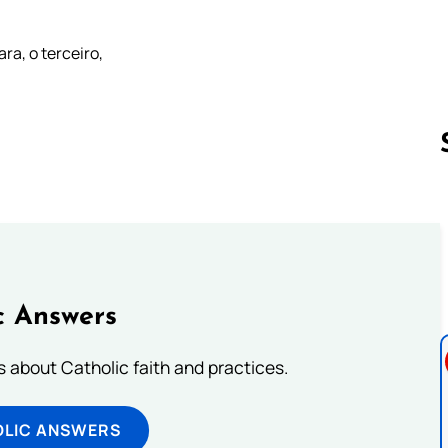
ra, o terceiro,
Follow us 
c Answers
about Catholic faith and practices.
OLIC ANSWERS