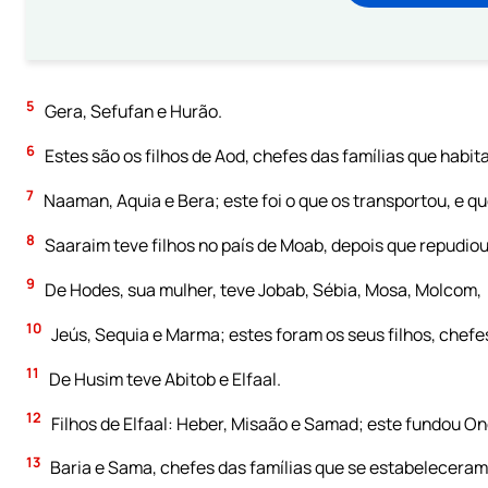
5
Gera, Sefufan e Hurão.
6
Estes são os filhos de Aod, chefes das famílias que hab
7
Naaman, Aquia e Bera; este foi o que os transportou, e qu
8
Saaraim teve filhos no país de Moab, depois que repudio
9
De Hodes, sua mulher, teve Jobab, Sébia, Mosa, Molcom,
10
Jeús, Sequia e Marma; estes foram os seus filhos, chefes
11
De Husim teve Abitob e Elfaal.
12
Filhos de Elfaal: Heber, Misaão e Samad; este fundou O
13
Baria e Sama, chefes das famílias que se estabeleceram