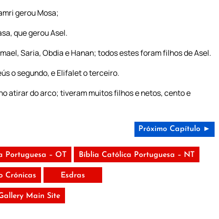
amri gerou Mosa;
asa, que gerou Asel.
smael, Saria, Obdia e Hanan; todos estes foram filhos de Asel.
ús o segundo, e Elifalet o terceiro.
 atirar do arco; tiveram muitos filhos e netos, cento e
Próximo Capítulo ►
ca Portuguesa – OT
Bíblia Católica Portuguesa – NT
 Crónicas
Esdras
 Gallery Main Site