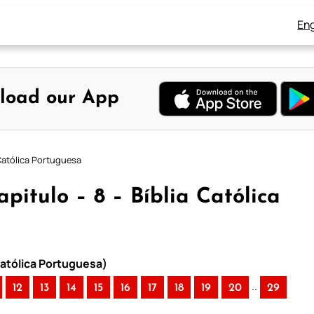
Eng
load our App
 Católica Portuguesa
apitulo – 8 – Bíblia Católica
Católica Portuguesa)
..
12
13
14
15
16
17
18
19
20
29