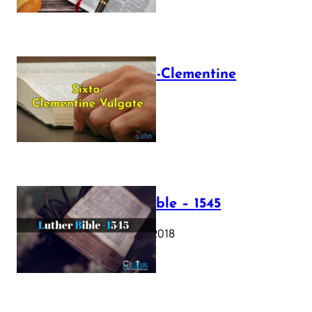
The Sixto-Clementine
Vulgate
July 12, 2025
Luther Bible – 1545
October 17, 2018