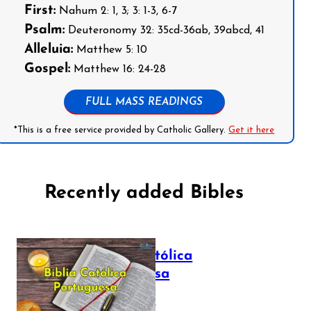
First:
Nahum 2: 1, 3; 3: 1-3, 6-7
Psalm:
Deuteronomy 32: 35cd-36ab, 39abcd, 41
Alleluia:
Matthew 5: 10
Gospel:
Matthew 16: 24-28
FULL MASS READINGS
*This is a free service provided by Catholic Gallery.
Get it here
Recently added Bibles
Bíblia Católica
Portuguesa
July 16, 2025