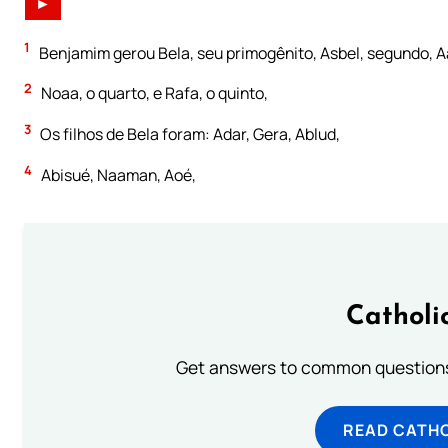
►
1
Benjamim gerou Bela, seu primogênito, Asbel, segundo, Aa
2
Noaa, o quarto, e Rafa, o quinto,
3
Os filhos de Bela foram: Adar, Gera, Ablud,
4
Abisué, Naaman, Aoé,
Catholi
Get answers to common questions 
READ CATH