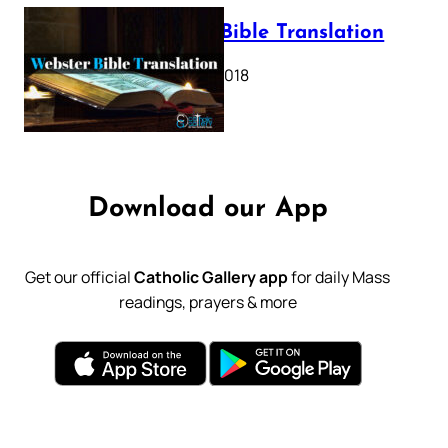
Webster Bible Translation
October 11, 2018
Download our App
Get our official
Catholic Gallery app
for daily Mass
readings, prayers & more