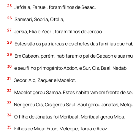
25
Jefdaia, Fanuel, foram filhos de Sesac.
26
Samsari, Sooria, Otolia,
27
Jersia, Elia e Zecri, foram filhos de Jeroão.
28
Estes são os patriarcas e os chefes das famílias que h
29
Em Gabaon, porém, habitaram o pai de Gabaon e sua m
30
e seu filho primogénito Abdon, e Sur, Cis, Baal, Nadab,
31
Gedor, Aio, Zaquer e Macelot.
32
Macelot gerou Samaa. Estes habitaram em frente de se
33
Ner gerou Cis, Cis gerou Saul, Saul gerou Jonatas, Melqu
34
O filho de Jónatas foi Meribaal; Meribaal gerou Mica.
35
Filhos de Mica: Fiton, Meleque, Taraa e Acaz.