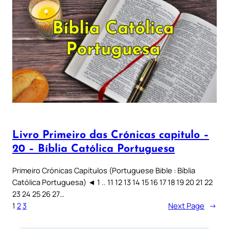
Livro Primeiro das Crónicas capitulo –
20 – Bíblia Católica Portuguesa
Primeiro Crónicas Capítulos (Portuguese Bible : Bíblia
Católica Portuguesa) ◄ 1 .. 11 12 13 14 15 16 17 18 19 20 21 22
23 24 25 26 27…
1
2
3
Next Page
→