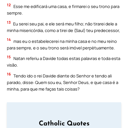
12
Esse me edificará uma casa, e firmarei o seu trono para
sempre.
13
Eu serei seu pai, e ele será meu filho; não tirarei dele a
minha misericórdia, como a tirei de (Saul) teu predecessor,
14
mas eu o estabelecerei na minha casa e no meu reino
para sempre, e o seu trono será imóvel perpètuamente.
15
Natan referiu a Davide todas estas palavras e toda esta
visão.
16
Tendo ido o rei Davide diante do Senhor e tendo ali
parado, disse: Quem sou eu, Senhor Deus, e que casa é a
minha, para que me faças tais coisas?
Catholic Quotes