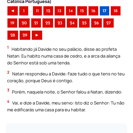
Católica Portuguesa)
..
◄
1
11
12
13
14
15
16
17
18
19
20
21
22
23
24
25
26
27
28
29
►
1
Habitando já Davide no seu palácio, disse ao profeta
Natan: Eu habito numa casa de cedro, e a arca da aliança
do Senhor está sob uma tenda.
2
Natan respondeu a Davide: Faze tudo o que tens no teu
coração, porque Deus é contigo.
3
Porém, naquela noite, o Senhor falou a Natan, dizendo:
4
Vai, e dize a Davide, meu servo: Isto diz o Senhor: Tu não
me edificarás uma casa para eu habitar.