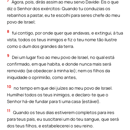
7
Agora, pois, dirás assim ao meu servo Davide: Eis o que
diz o Senhor dos exércitos: Quando tu conduzias os
rebanhos a pastar, eu te escolhi para seres chefe do meu
povo de Israel;
8
fui contigo, por onde quer que andavas, e extingui, à tua
vista, todos os teus inimigos e fiz o teu nome tão ilustre
como o dum dos grandes da terra.
9
Dei um lugar fixo ao meu povo de Israel, no qual está
confirmado, em que habita, e donde nunca mais será
removido (se obedecer à minha lei); nem os filhos da
iniquidade o oprimirão, como antes,
10
no tempo em que dei juízes ao meu povo de Israel.
Humilhei todos os teus inimigos, e declaro-te que o
Senhor há-de fundar para ti uma casa (estável).
11
Quando os teus dias estiverem completos para ires
para teus pais, eu suscitarei um do teu sangue, que será
dos teus filhos, e estabelecerei o seu reino.