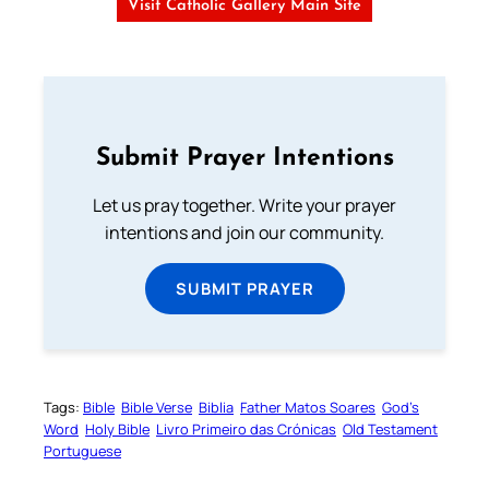
Visit Catholic Gallery Main Site
Submit Prayer Intentions
Let us pray together. Write your prayer
intentions and join our community.
SUBMIT PRAYER
Tags:
Bible
Bible Verse
Biblia
Father Matos Soares
God’s
Word
Holy Bible
Livro Primeiro das Crónicas
Old Testament
Portuguese