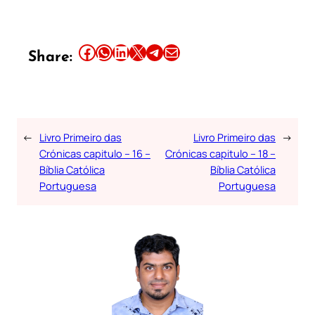
Share this article on Facebook
Share this article on WhatsApp
Share this article on LinkedIn
Share this article on X
Share this article on Telegram
Email this Article
Share:
←
Livro Primeiro das
Livro Primeiro das
→
Crónicas capitulo – 16 –
Crónicas capitulo – 18 –
Bíblia Católica
Bíblia Católica
Portuguesa
Portuguesa