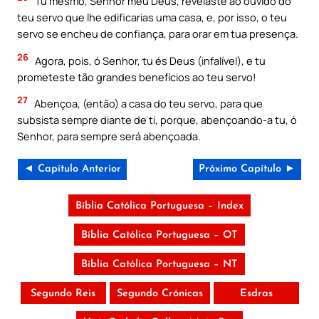
Tu mesmo, Senhor meu Deus, revelaste ao ouvido do
teu servo que lhe edificarias uma casa, e, por isso, o teu
servo se encheu de confiança, para orar em tua presença.
26
Agora, pois, ó Senhor, tu és Deus (infalível), e tu
prometeste tão grandes benefícios ao teu servo!
27
Abençoa, (então) a casa do teu servo, para que
subsista sempre diante de ti, porque, abençoando-a tu, ó
Senhor, para sempre será abençoada.
◄ Capítulo Anterior
Próximo Capítulo ►
Bíblia Católica Portuguesa – Index
Bíblia Católica Portuguesa – OT
Bíblia Católica Portuguesa – NT
Segundo Reis
Segundo Crónicas
Esdras