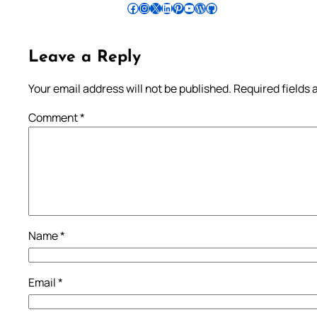
Follow Pradeep on Facebook
Follow Pradeep on Instagram
Follow Pradeep on X
Follow Pradeep on LinkedIn
Follow Pradeep on Pinterest
Subscribe to Pradeep’s Youtube Channel
Follow Pradeep on WordPress
Follow Pradeep on GitHub
Leave a Reply
Your email address will not be published.
Required fields
Comment
*
Name
*
Email
*