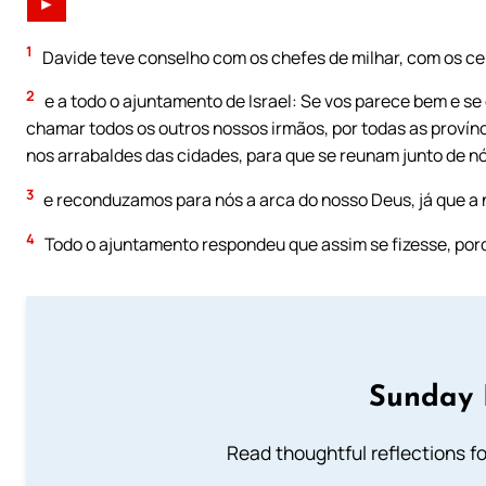
►
1
Davide teve conselho com os chefes de milhar, com os ce
2
e a todo o ajuntamento de Israel: Se vos parece bem e 
chamar todos os outros nossos irmãos, por todas as provínc
nos arrabaldes das cidades, para que se reunam junto de nó
3
e reconduzamos para nós a arca do nosso Deus, já que a
4
Todo o ajuntamento respondeu que assim se fizesse, porq
Sunday 
Read thoughtful reflections f