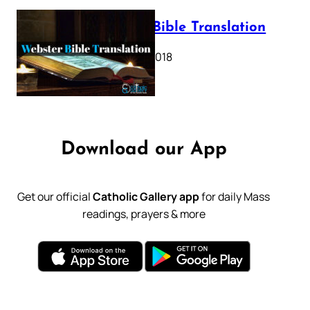
Webster Bible Translation
October 11, 2018
Download our App
Get our official
Catholic Gallery app
for daily Mass
readings, prayers & more