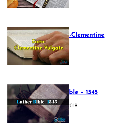
The Sixto-Clementine
Vulgate
July 12, 2025
Luther Bible – 1545
October 17, 2018