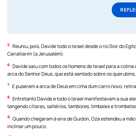
REFL
5
Reuniu, pois, Davide todo o Israel desde o rio Sior do Egi
Cariatiarim (a Jerusalém).
6
Davide saiu com todos os homens de Israel para a colina de
arca do Senhor Deus, que está sentado sobre os querubins,
7
E puseram a arca de Deus em cima dum carro novo, retira
8
Entretanto Davide e todo o Israel manifestavam a sua ale
tangendo cítaras, saltérios, tambores, timbales e trombeta
9
Quando chegaram à eira de Quidon, Oza estendeu a mão par
inclinar um pouco.