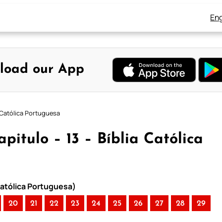
Eng
load our App
a Católica Portuguesa
apitulo – 13 – Bíblia Católica
Católica Portuguesa)
20
21
22
23
24
25
26
27
28
29