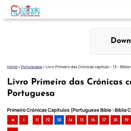
Skip
to
content
Down
Home
»
Portuguese
»
Livro Primeiro das Crónicas capitulo – 13 – Bíbli
Livro Primeiro das Crónicas c
Portuguesa
Primeiro Crónicas Capítulos (Portuguese Bible : Bíblia 
..
◄
1
11
12
13
14
15
16
17
18
19