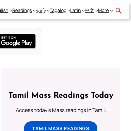
lish
Readings
தமிழ்
Tagalog
Latin
中文
More
Tamil Mass Readings Today
Access today's Mass readings in Tamil.
TAMIL MASS READINGS