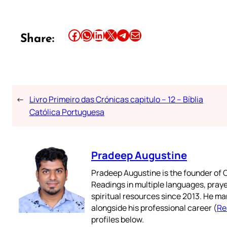
Share this article on Facebook
Share this article on WhatsApp
Share this article on LinkedIn
Share this article on X
Share this article on Telegram
Email this Article
Share:
←
Livro Primeiro das Crónicas capitulo – 12 – Bíblia
Católica Portuguesa
Pradeep Augustine
Pradeep Augustine is the founder of C
Readings in multiple languages, praye
spiritual resources since 2013. He ma
alongside his professional career (
Re
profiles below.