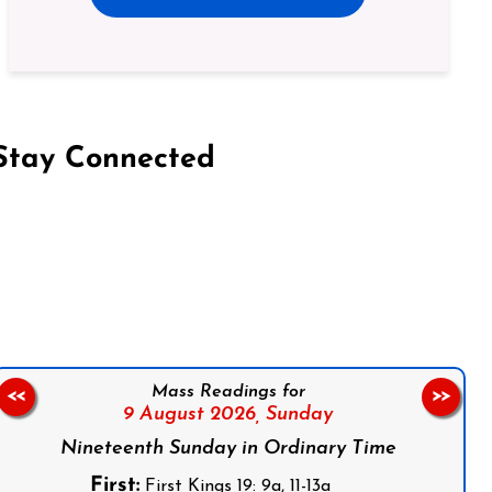
Stay Connected
on Facebook
Follow us on Instagram
Follow us on X
Subscribe to our YouTube Channel
Follow us on WhatsApp
Mass Readings for
<<
>>
9 August 2026,
Sunday
Nineteenth Sunday in Ordinary Time
First:
First Kings 19: 9a, 11-13a