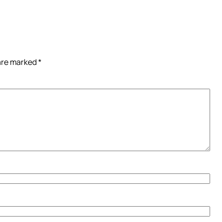
 are marked
*