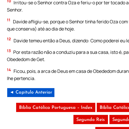
10
Irritou-se o Senhor contra Oza e feriu-o por ter tocado 
Senhor.
11
Davide afligiu-se, porque o Senhor tinha ferido Oza com 
que conserva) até ao dia de hoje.
12
Davide temeu então a Deus, dizendo: Como poderei eu l
13
Por esta razão não a conduziu para a sua casa, isto é, 
Obededom de Get.
14
Ficou, pois, a arca de Deus em casa de Obededom durant
Ihe pertencia.
◄ Capítulo Anterior
Bíblia Católica Portuguesa – Index
Bíblia Católi
Segundo Reis
Segundo