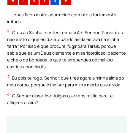
◄
1
2
3
4
►
1
Jonas ficou muito aborrecido com isto e fortemente
irritado.
2
Orou ao Senhor nestes termos: Ah! Senhor! Porventura
não é isto o que eu dizia, quando ainda estava na minha
terra? Por isso é que procurei fugir para Tarsis, porque
sabia que és um Deus clemente e misericordioso, paciente
e cheio de bondade, e que te arrependes do mal (ou
castigo anunciado).
3
Eu pois te rogo. Senhor, que tires agora a minha alma do
meu corpo, porque é melhor para mim a morte que a vida.
4
O Senhor disse-lhe: Julgas que tens razão para te
afligires assim?