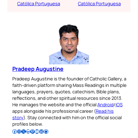
Católica Portuguesa
Católica Portuguesa
Pradeep Augustine
Pradeep Augustine is the founder of Catholic Gallery, a
faith-driven platform sharing Mass Readings in multiple
languages, prayers, quotes, catechism, Bible plans,
reflections, and other spiritual resources since 2013.
He manages the website and the official
Android
/
iOS
apps alongside his professional career (
Read his
story
). Stay connected with him on the official social
profiles below.
Follow Pradeep on Facebook
Follow Pradeep on Instagram
Follow Pradeep on X
Follow Pradeep on LinkedIn
Follow Pradeep on Pinterest
Subscribe to Pradeep’s Youtube Channel
Follow Pradeep on WordPress
Follow Pradeep on GitHub