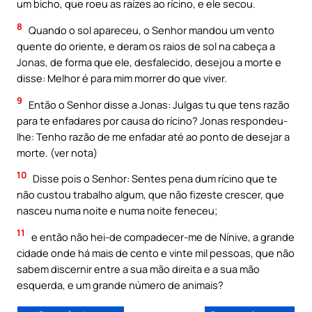
um bicho, que roeu as raízes ao rícino, e ele secou.
8
Quando o sol apareceu, o Senhor mandou um vento
quente do oriente, e deram os raios de sol na cabeça a
Jonas, de forma que ele, desfalecido, desejou a morte e
disse: Melhor é para mim morrer do que viver.
9
Então o Senhor disse a Jonas: Julgas tu que tens razão
para te enfadares por causa do rícino? Jonas respondeu-
lhe: Tenho razão de me enfadar até ao ponto de desejar a
morte. (ver nota)
10
Disse pois o Senhor: Sentes pena dum rícino que te
não custou trabalho algum, que não fizeste crescer, que
nasceu numa noite e numa noite feneceu;
11
e então não hei-de compadecer-me de Nínive, a grande
cidade onde há mais de cento e vinte mil pessoas, que não
sabem discernir entre a sua mão direita e a sua mão
esquerda, e um grande número de animais?