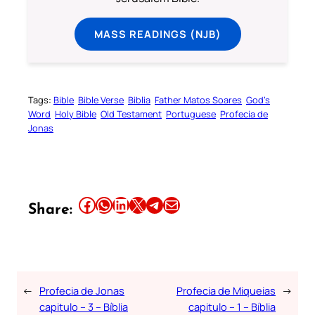
MASS READINGS (NJB)
Tags:
Bible
Bible Verse
Biblia
Father Matos Soares
God’s
Word
Holy Bible
Old Testament
Portuguese
Profecia de
Jonas
Share this article on Facebook
Share this article on WhatsApp
Share this article on LinkedIn
Share this article on X
Share this article on Telegram
Email this Article
Share:
←
Profecia de Jonas
Profecia de Miqueias
→
capitulo – 3 – Bíblia
capitulo – 1 – Bíblia