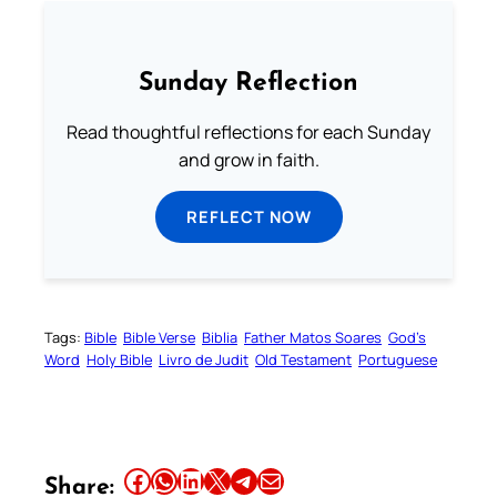
Sunday Reflection
Read thoughtful reflections for each Sunday
and grow in faith.
REFLECT NOW
Tags:
Bible
Bible Verse
Biblia
Father Matos Soares
God’s
Word
Holy Bible
Livro de Judit
Old Testament
Portuguese
Share this article on Facebook
Share this article on WhatsApp
Share this article on LinkedIn
Share this article on X
Share this article on Telegram
Email this Article
Share: