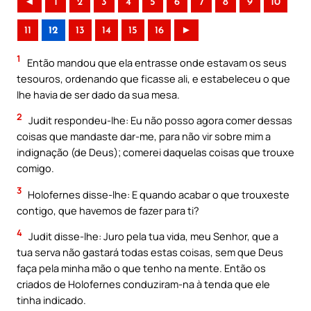
◄
1
2
3
4
5
6
7
8
9
10
11
12
13
14
15
16
►
1
Então mandou que ela entrasse onde estavam os seus
tesouros, ordenando que ficasse ali, e estabeleceu o que
Ihe havia de ser dado da sua mesa.
2
Judit respondeu-lhe: Eu não posso agora comer dessas
coisas que mandaste dar-me, para não vir sobre mim a
indignação (de Deus); comerei daquelas coisas que trouxe
comigo.
3
Holofernes disse-lhe: E quando acabar o que trouxeste
contigo, que havemos de fazer para ti?
4
Judit disse-lhe: Juro pela tua vida, meu Senhor, que a
tua serva não gastará todas estas coisas, sem que Deus
faça pela minha mão o que tenho na mente. Então os
criados de Holofernes conduziram-na à tenda que ele
tinha indicado.