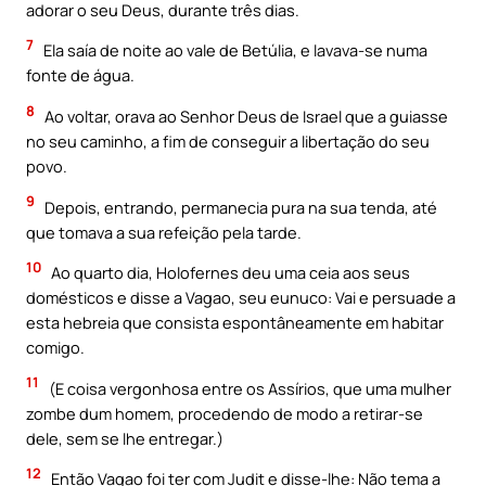
adorar o seu Deus, durante três dias.
7
Ela saía de noite ao vale de Betúlia, e lavava-se numa
fonte de água.
8
Ao voltar, orava ao Senhor Deus de Israel que a guiasse
no seu caminho, a fim de conseguir a libertação do seu
povo.
9
Depois, entrando, permanecia pura na sua tenda, até
que tomava a sua refeição pela tarde.
10
Ao quarto dia, Holofernes deu uma ceia aos seus
domésticos e disse a Vagao, seu eunuco: Vai e persuade a
esta hebreia que consista espontâneamente em habitar
comigo.
11
(E coisa vergonhosa entre os Assírios, que uma mulher
zombe dum homem, procedendo de modo a retirar-se
dele, sem se lhe entregar.)
12
Então Vagao foi ter com Judit e disse-lhe: Não tema a