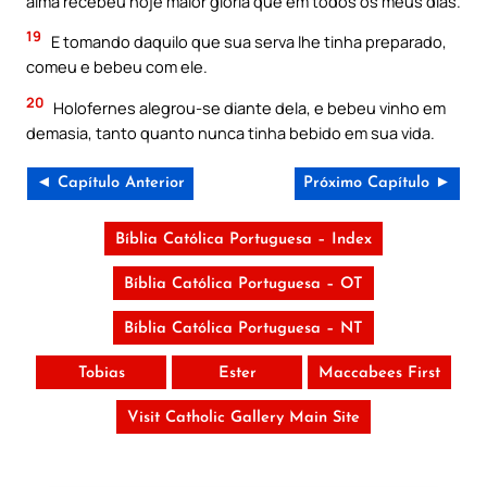
alma recebeu hoje maior glória que em todos os meus dias.
19
E tomando daquilo que sua serva lhe tinha preparado,
comeu e bebeu com ele.
20
Holofernes alegrou-se diante dela, e bebeu vinho em
demasia, tanto quanto nunca tinha bebido em sua vida.
◄ Capítulo Anterior
Próximo Capítulo ►
Bíblia Católica Portuguesa – Index
Bíblia Católica Portuguesa – OT
Bíblia Católica Portuguesa – NT
Tobias
Ester
Maccabees First
Visit Catholic Gallery Main Site