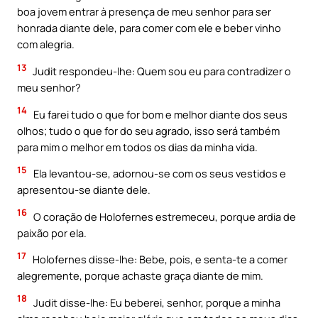
boa jovem entrar à presença de meu senhor para ser
honrada diante dele, para comer com ele e beber vinho
com alegria.
13
Judit respondeu-lhe: Quem sou eu para contradizer o
meu senhor?
14
Eu farei tudo o que for bom e melhor diante dos seus
olhos; tudo o que for do seu agrado, isso será também
para mim o melhor em todos os dias da minha vida.
15
Ela levantou-se, adornou-se com os seus vestidos e
apresentou-se diante dele.
16
O coração de Holofernes estremeceu, porque ardia de
paixão por ela.
17
Holofernes disse-lhe: Bebe, pois, e senta-te a comer
alegremente, porque achaste graça diante de mim.
18
Judit disse-lhe: Eu beberei, senhor, porque a minha