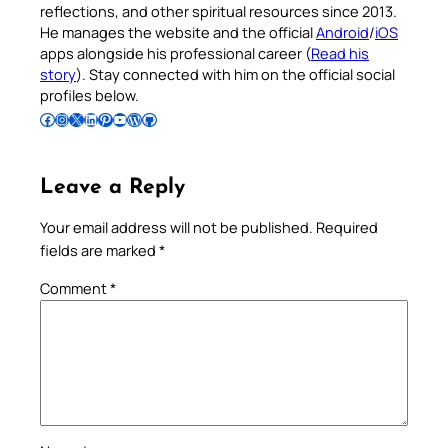
reflections, and other spiritual resources since 2013.
He manages the website and the official
Android
/
iOS
apps alongside his professional career (
Read his
story
). Stay connected with him on the official social
profiles below.
Follow Pradeep on Facebook
Follow Pradeep on Instagram
Follow Pradeep on X
Follow Pradeep on LinkedIn
Follow Pradeep on Pinterest
Subscribe to Pradeep’s Youtube Channel
Follow Pradeep on WordPress
Follow Pradeep on GitHub
Leave a Reply
Your email address will not be published.
Required
fields are marked
*
Comment
*