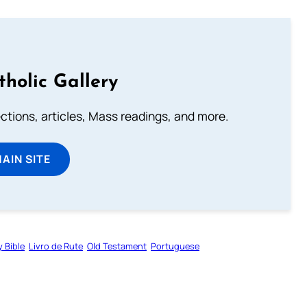
tholic Gallery
lections, articles, Mass readings, and more.
MAIN SITE
y Bible
Livro de Rute
Old Testament
Portuguese