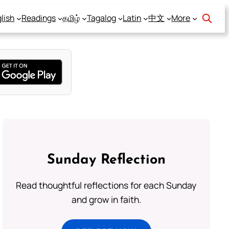
lish
Readings
தமிழ்
Tagalog
Latin
中文
More
Sunday Reflection
Read thoughtful reflections for each Sunday
and grow in faith.