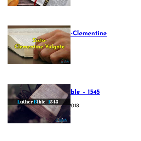
The Sixto-Clementine
Vulgate
July 12, 2025
Luther Bible – 1545
October 17, 2018