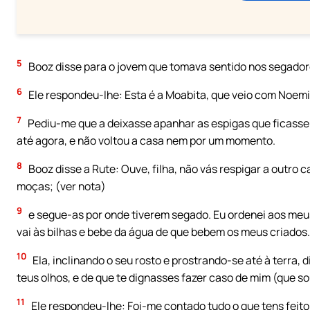
5
Booz disse para o jovem que tomava sentido nos segado
6
Ele respondeu-lhe: Esta é a Moabita, que veio com Noemi
7
Pediu-me que a deixasse apanhar as espigas que ficass
até agora, e não voltou a casa nem por um momento.
8
Booz disse a Rute: Ouve, filha, não vás respigar a outro 
moças; (ver nota)
9
e segue-as por onde tiverem segado. Eu ordenei aos meu
vai às bilhas e bebe da água de que bebem os meus criados.
10
Ela, inclinando o seu rosto e prostrando-se até à terra,
teus olhos, e de que te dignasses fazer caso de mim (que s
11
Ele respondeu-lhe: Foi-me contado tudo o que tens feito