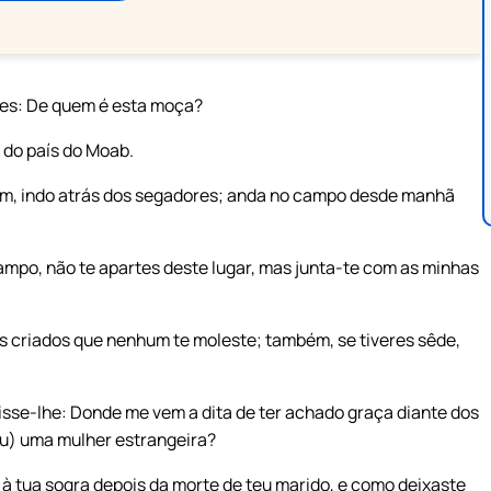
res: De quem é esta moça?
 do país do Moab.
em, indo atrás dos segadores; anda no campo desde manhã
campo, não te apartes deste lugar, mas junta-te com as minhas
s criados que nenhum te moleste; também, se tiveres sêde,
 disse-lhe: Donde me vem a dita de ter achado graça diante dos
ou) uma mulher estrangeira?
 à tua sogra depois da morte de teu marido, e como deixaste