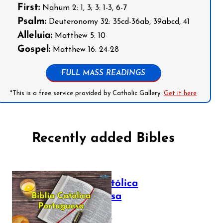
First:
Nahum 2: 1, 3; 3: 1-3, 6-7
Psalm:
Deuteronomy 32: 35cd-36ab, 39abcd, 41
Alleluia:
Matthew 5: 10
Gospel:
Matthew 16: 24-28
FULL MASS READINGS
*This is a free service provided by Catholic Gallery.
Get it here
Recently added Bibles
Bíblia Católica
Portuguesa
July 16, 2025