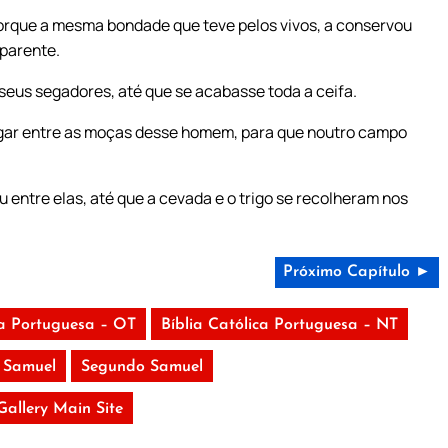
orque a mesma bondade que teve pelos vivos, a conservou
parente.
eus segadores, até que se acabasse toda a ceifa.
egar entre as moças desse homem, para que noutro campo
 entre elas, até que a cevada e o trigo se recolheram nos
Próximo Capítulo ►
ca Portuguesa – OT
Bíblia Católica Portuguesa – NT
o Samuel
Segundo Samuel
 Gallery Main Site