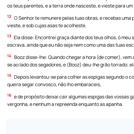
os teus parentes, e a terra onde nasceste, e vieste para u
12
O Senhor te remunere pelas tuas obras, e recebas uma 
vieste, e sob cujas asas te acolheste.
13
Ela disse: Encontrei graça diante dos teus olhos, ó meu 
escrava, ainda que eu não seja nem como uma das tuas esc
14
Booz disse-lhe: Quando chegar a hora (de comer), vem a
se ao lado dos segadores, e (Booz) deu-lhe grão torrado; el
15
Depois levantou-se para colher as espigas segundo o co
queira segar convosco, não lho embaraceis,
16
e de propósito deixai cair algumas espigas das vossas ga
vergonha, e nenhum a repreenda enquanto as apanha.