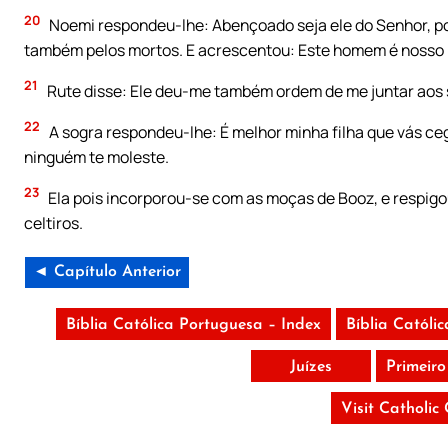
20
Noemi respondeu-lhe: Abençoado seja ele do Senhor, p
também pelos mortos. E acrescentou: Este homem é nosso 
21
Rute disse: Ele deu-me também ordem de me juntar aos s
22
A sogra respondeu-lhe: É melhor minha filha que vás c
ninguém te moleste.
23
Ela pois incorporou-se com as moças de Booz, e respigou
celtiros.
◄ Capítulo Anterior
Bíblia Católica Portuguesa – Index
Bíblia Católi
Juízes
Primeir
Visit Catholic