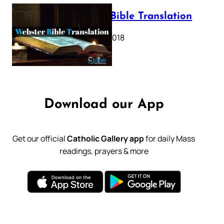
Webster Bible Translation
October 11, 2018
Download our App
Get our official
Catholic Gallery app
for daily Mass
readings, prayers & more