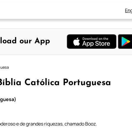
Eng
load our App
uguesa
Bíblia Católica Portuguesa
tuguesa)
oderoso e de grandes riquezas, chamado Booz.