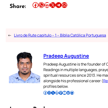
Share this article on Facebook
Share this article on WhatsApp
Share this article on LinkedIn
Share this article on X
Share this article on Telegram
Email this Article
Share:
←
Livro de Rute capitulo – 1 – Bíblia Católica Portuguesa
Pradeep Augustine
Pradeep Augustine is the founder of C
Readings in multiple languages, praye
spiritual resources since 2013. He ma
alongside his professional career (
Re
profiles below.
Follow Pradeep on Facebook
Follow Pradeep on Instagram
Follow Pradeep on X
Follow Pradeep on LinkedIn
Follow Pradeep on Pinterest
Subscribe to Pradeep’s Youtube Channel
Follow Pradeep on WordPress
Follow Pradeep on GitHub