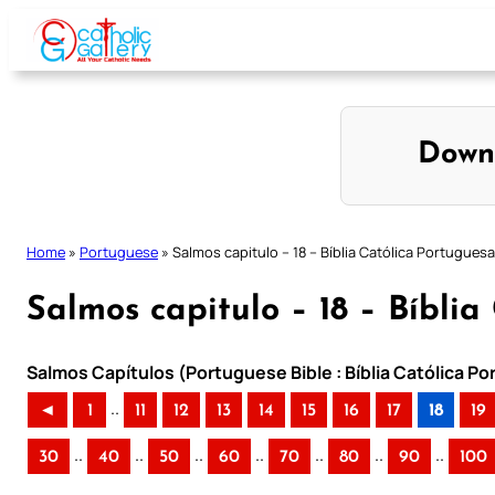
Skip
to
content
Down
Home
»
Portuguese
»
Salmos capitulo – 18 – Bíblia Católica Portuguesa
Salmos capitulo – 18 – Bíblia
Salmos Capítulos (Portuguese Bible : Bíblia Católica P
..
◄
1
11
12
13
14
15
16
17
18
19
..
..
..
..
..
..
..
30
40
50
60
70
80
90
100