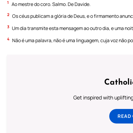
1
Ao mestre do coro. Salmo. De Davide.
2
Os céus publicam a glória de Deus, e o firmamento anunc
3
Um dia transmite esta mensagem ao outro dia, e uma noit
4
Não é uma palavra, não é uma linguagem, cuja voz não p
Cathol
Get inspired with uplifti
READ