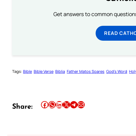
Get answers to common questions 
READ CATH
Tags:
Bible
Bible Verse
Biblia
Father Matos Soares
God’s Word
Hol
Share this article on Facebook
Share this article on WhatsApp
Share this article on LinkedIn
Share this article on X
Share this article on Telegram
Email this Article
Share: