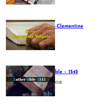
The Sixto-Clementine
Vulgate
July 12, 2025
Luther Bible – 1545
October 17, 2018