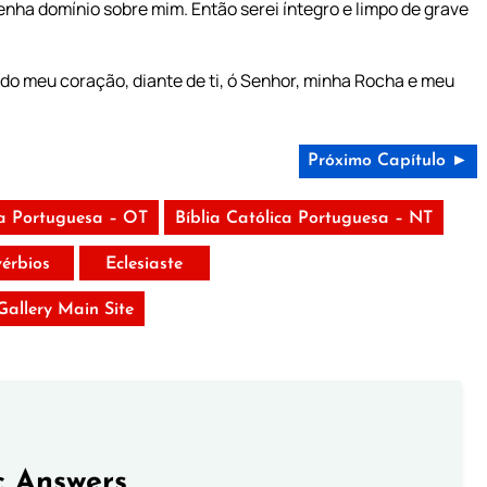
nha domínio sobre mim. Então serei íntegro e limpo de grave
do meu coração, diante de ti, ó Senhor, minha Rocha e meu
Próximo Capítulo ►
ca Portuguesa – OT
Bíblia Católica Portuguesa – NT
vérbios
Eclesiaste
 Gallery Main Site
c Answers