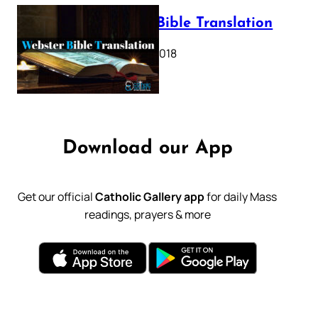
Webster Bible Translation
October 11, 2018
Download our App
Get our official
Catholic Gallery app
for daily Mass
readings, prayers & more