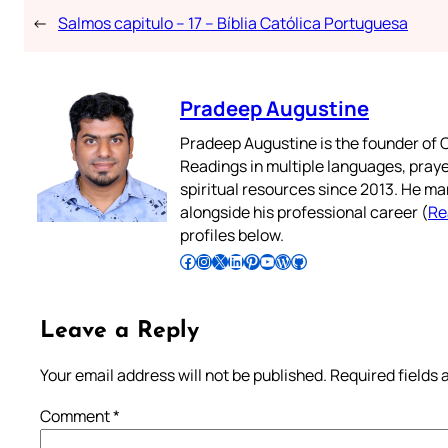
←
Salmos capitulo – 17 – Bíblia Católica Portuguesa
Pradeep Augustine
Pradeep Augustine is the founder of C
Readings in multiple languages, praye
spiritual resources since 2013. He ma
alongside his professional career (
Re
profiles below.
Follow Pradeep on Facebook
Follow Pradeep on Instagram
Follow Pradeep on X
Follow Pradeep on LinkedIn
Follow Pradeep on Pinterest
Subscribe to Pradeep’s Youtube Channel
Follow Pradeep on WordPress
Follow Pradeep on GitHub
Leave a Reply
Your email address will not be published.
Required fields
Comment
*