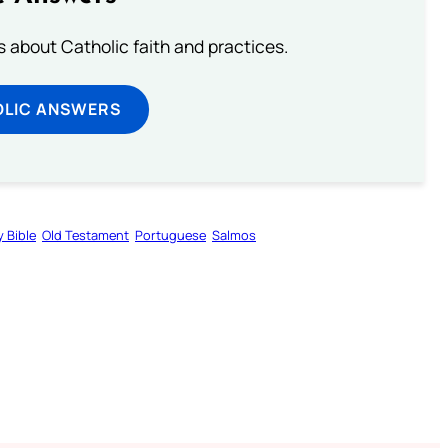
about Catholic faith and practices.
OLIC ANSWERS
y Bible
Old Testament
Portuguese
Salmos