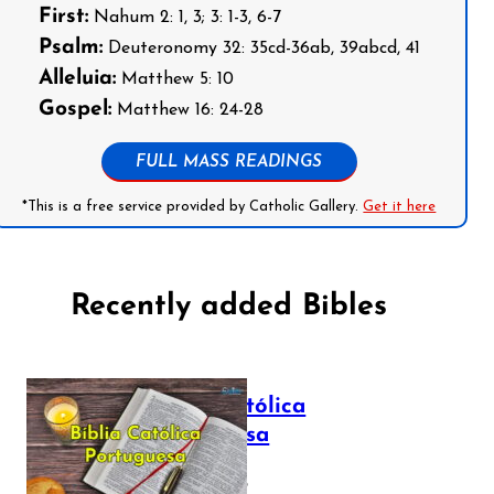
First:
Nahum 2: 1, 3; 3: 1-3, 6-7
Psalm:
Deuteronomy 32: 35cd-36ab, 39abcd, 41
Alleluia:
Matthew 5: 10
Gospel:
Matthew 16: 24-28
FULL MASS READINGS
*This is a free service provided by Catholic Gallery.
Get it here
Recently added Bibles
Bíblia Católica
Portuguesa
July 16, 2025