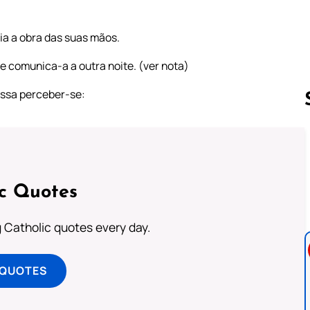
ia a obra das suas mãos.
e comunica-a a outra noite. (ver nota)
ossa perceber-se:
Follow us 
ic Quotes
ng Catholic quotes every day.
 QUOTES