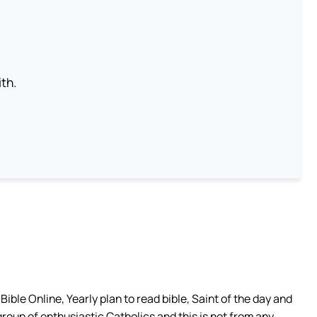
th.
ible Online, Yearly plan to read bible, Saint of the day and
group of enthusiastic Catholics and this is not from any