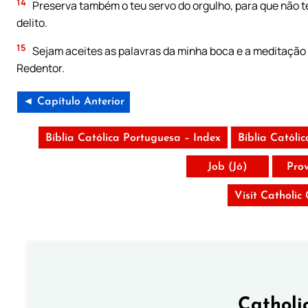
14
Preserva também o teu servo do orgulho, para que não te
delito.
15
Sejam aceites as palavras da minha boca e a meditação 
Redentor.
◄ Capítulo Anterior
Bíblia Católica Portuguesa – Index
Bíblia Católi
Job (Jó)
Pro
Visit Catholic
Catholi