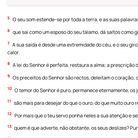
5
O seu som estende-se por toda a terra, e as suas palavra
6
que sai como um esposo do seu tálamo, dá saltos como gi
7
A sua saída é desde uma extremidade do céu, e o seu giro 
calor.
8
A lei do Senhor é perfeita, restaura a alma; a prescrição d
9
Os preceitos do Senhor são rectos, deleitam o coração; o
10
O temor do Senhor é puro, permanece eternamente, os ju
11
são mais para desejar do que o ouro, do que muito ouro r
12
Por mais que o teu servo ponha neles a sua atenção e sej
13
quem é que adverte, não obstante, os seus deslizes? Pur