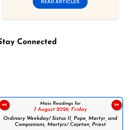
READ ARTICLES
Stay Connected
on Facebook
Follow us on Instagram
Follow us on X
Subscribe to our YouTube Channel
Follow us on WhatsApp
Mass Readings for
<<
>>
7 August 2026,
Friday
Ordinary Weekday/ Sixtus II, Pope, Martyr, and
Companions, Martyrs/ Cajetan, Priest