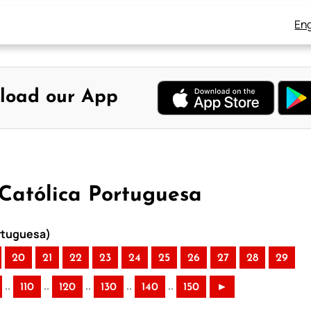
Eng
load our App
 Católica Portuguesa
ortuguesa)
20
21
22
23
24
25
26
27
28
29
..
..
..
..
..
110
120
130
140
150
►