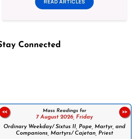
READ ARTICLES
Stay Connected
on Facebook
Follow us on Instagram
Follow us on X
Subscribe to our YouTube Channel
Follow us on WhatsApp
Mass Readings for
<<
>>
7 August 2026,
Friday
Ordinary Weekday/ Sixtus II, Pope, Martyr, and
Companions, Martyrs/ Cajetan, Priest