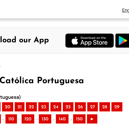
Eng
load our App
a
 Católica Portuguesa
ortuguesa)
20
21
22
23
24
25
26
27
28
29
..
..
..
..
..
110
120
130
140
150
►