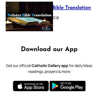
Webster Bible Translation
October 11, 2018
Download our App
Get our official
Catholic Gallery app
for daily Mass
readings, prayers & more