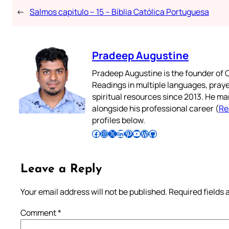
←
Salmos capitulo – 15 – Bíblia Católica Portuguesa
Pradeep Augustine
Pradeep Augustine is the founder of C
Readings in multiple languages, praye
spiritual resources since 2013. He ma
alongside his professional career (
Re
profiles below.
Follow Pradeep on Facebook
Follow Pradeep on Instagram
Follow Pradeep on X
Follow Pradeep on LinkedIn
Follow Pradeep on Pinterest
Subscribe to Pradeep’s Youtube Channel
Follow Pradeep on WordPress
Follow Pradeep on GitHub
Leave a Reply
Your email address will not be published.
Required fields
Comment
*