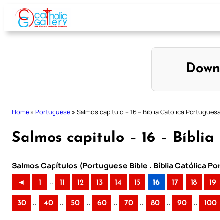
Skip
to
content
Down
Home
»
Portuguese
»
Salmos capitulo – 16 – Bíblia Católica Portugues
Salmos capitulo – 16 – Bíblia
Salmos Capítulos (Portuguese Bible : Bíblia Católica P
..
◄
1
11
12
13
14
15
16
17
18
19
..
..
..
..
..
..
..
30
40
50
60
70
80
90
100