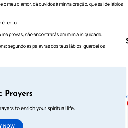
e o meu clamor, dá ouvidos à minha oração, que sai de lábios
 é recto.
go me provas, não encontrarás em mim a iniquidade.
s; segundo as palavras dos teus lábios, guardei os
Follow us 
c Prayers
ayers to enrich your spiritual life.
Y NOW