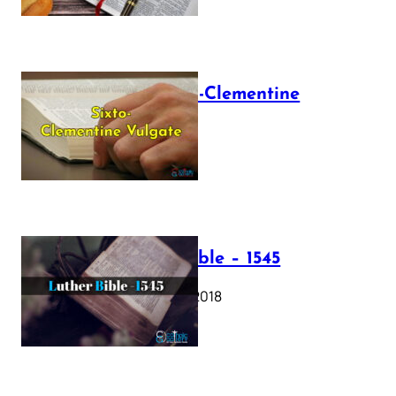
The Sixto-Clementine
Vulgate
July 12, 2025
Luther Bible – 1545
October 17, 2018