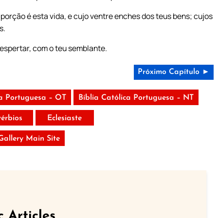
orção é esta vida, e cujo ventre enches dos teus bens; cujos
s.
 despertar, com o teu semblante.
Próximo Capítulo ►
ca Portuguesa – OT
Bíblia Católica Portuguesa – NT
vérbios
Eclesiaste
 Gallery Main Site
c Articles