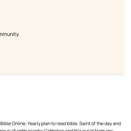
ommunity.
ible Online, Yearly plan to read bible, Saint of the day and
group of enthusiastic Catholics and this is not from any