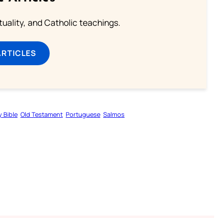
rituality, and Catholic teachings.
ARTICLES
y Bible
Old Testament
Portuguese
Salmos