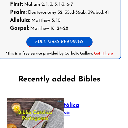
First:
Nahum 2: 1, 3; 3: 1-3, 6-7
Psalm:
Deuteronomy 32: 35cd-36ab, 39abcd, 41
Alleluia:
Matthew 5: 10
Gospel:
Matthew 16: 24-28
FULL MASS READINGS
*This is a free service provided by Catholic Gallery.
Get it here
Recently added Bibles
Bíblia Católica
Portuguesa
July 16, 2025