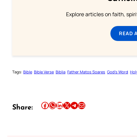
Explore articles on faith, spi
READ 
Tags:
Bible
Bible Verse
Biblia
Father Matos Soares
God’s Word
Hol
Share this article on Facebook
Share this article on WhatsApp
Share this article on LinkedIn
Share this article on X
Share this article on Telegram
Email this Article
Share: