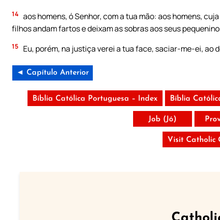
14
aos homens, ó Senhor, com a tua mão: aos homens, cuja p
filhos andam fartos e deixam as sobras aos seus pequenino
15
Eu, porém, na justiça verei a tua face, saciar-me-ei, ao
◄ Capítulo Anterior
Bíblia Católica Portuguesa – Index
Bíblia Católi
Job (Jó)
Pro
Visit Catholic
Catholi