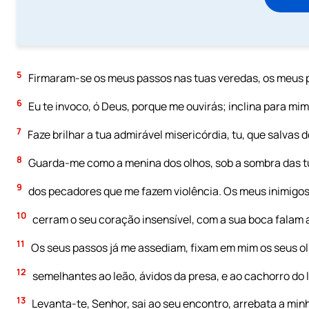
5
Firmaram-se os meus passos nas tuas veredas, os meus p
6
Eu te invoco, ó Deus, porque me ouvirás; inclina para mim
7
Faze brilhar a tua admirável misericórdia, tu, que salvas 
8
Guarda-me como a menina dos olhos, sob a sombra das 
9
dos pecadores que me fazem violência. Os meus inimigo
10
cerram o seu coração insensível, com a sua boca falam
11
Os seus passos já me assediam, fixam em mim os seus ol
12
semelhantes ao leão, ávidos da presa, e ao cachorro do 
13
Levanta-te, Senhor, sai ao seu encontro, arrebata a mi