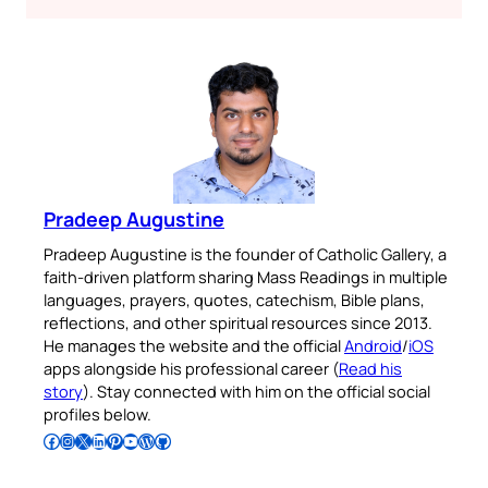
Pradeep Augustine
Pradeep Augustine is the founder of Catholic Gallery, a
faith-driven platform sharing Mass Readings in multiple
languages, prayers, quotes, catechism, Bible plans,
reflections, and other spiritual resources since 2013.
He manages the website and the official
Android
/
iOS
apps alongside his professional career (
Read his
story
). Stay connected with him on the official social
profiles below.
Follow Pradeep on Facebook
Follow Pradeep on Instagram
Follow Pradeep on X
Follow Pradeep on LinkedIn
Follow Pradeep on Pinterest
Subscribe to Pradeep’s Youtube Channel
Follow Pradeep on WordPress
Follow Pradeep on GitHub