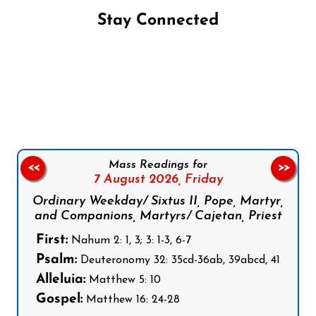
Stay Connected
Follow us on Facebook
Follow us on Instagram
Follow us on X
Subscribe to our YouTube Channel
Follow us on WhatsApp
Mass Readings for
<<
>>
7 August 2026,
Friday
Ordinary Weekday/ Sixtus II, Pope, Martyr,
and Companions, Martyrs/ Cajetan, Priest
First:
Nahum 2: 1, 3; 3: 1-3, 6-7
Psalm:
Deuteronomy 32: 35cd-36ab, 39abcd, 41
Alleluia:
Matthew 5: 10
Gospel:
Matthew 16: 24-28