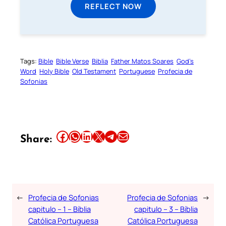
REFLECT NOW
Tags:
Bible
Bible Verse
Biblia
Father Matos Soares
God’s
Word
Holy Bible
Old Testament
Portuguese
Profecia de
Sofonias
Share this article on Facebook
Share this article on WhatsApp
Share this article on LinkedIn
Share this article on X
Share this article on Telegram
Email this Article
Share:
←
Profecia de Sofonias
Profecia de Sofonias
→
capitulo – 1 – Bíblia
capitulo – 3 – Bíblia
Católica Portuguesa
Católica Portuguesa