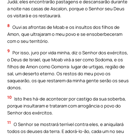
Judá; eles encontrarão pastagens e descansarão durante
a noite nas casas de Ascalon, porque o Senhor seu Deus
os visitará e os restaurará.
8
Ouvi as afrontas de Moab e os insultos dos filhos de
Amon, que ultrajaram o meu povo e se ensoberbeceram
com o seu território.
9
Por isso, juro por vida minha, diz o Senhor dos exércitos,
o Deus de Israel, que Moab virá a ser como Sodoma, e os
filhos de Amon como Gomorra: lugar de urtigas, região de
sal, um deserto eterno. Os restos do meu povo os
saquearão, os que restarem da minha gente serão os seus
donos.
10
Isto lhes há-de acontecer por castigo da sua soberba,
porque insultaram e trataram com arrogância o povo do
Senhor dos exércitos.
11
O Senhor se mostrará terrível contra eles, e aniquilará
todos os deuses da terra. E adorá-lo-ão, cada um no seu