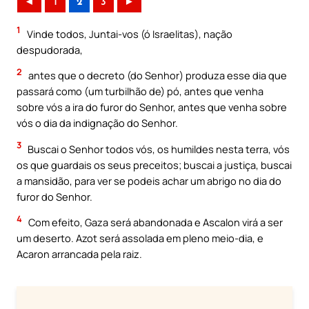
◄
1
2
3
►
1
Vinde todos, Juntai-vos (ó Israelitas), nação
despudorada,
2
antes que o decreto (do Senhor) produza esse dia que
passará como (um turbilhão de) pó, antes que venha
sobre vós a ira do furor do Senhor, antes que venha sobre
vós o dia da indignação do Senhor.
3
Buscai o Senhor todos vós, os humildes nesta terra, vós
os que guardais os seus preceitos; buscai a justiça, buscai
a mansidão, para ver se podeis achar um abrigo no dia do
furor do Senhor.
4
Com efeito, Gaza será abandonada e Ascalon virá a ser
um deserto. Azot será assolada em pleno meio-dia, e
Acaron arrancada pela raiz.