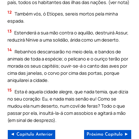
país, todos os habitantes das ilhas das nações. (ver nota)
12
Também vós, ó Etíopes, sereis mortos pela minha
espada.
13
Estenderá a sua mão contra o aquilão, destruirá Assur,
reduzirá Nínive a uma solidão, árida como um deserto.
14
Rebanhos descansarão no meio dela, e bandos de
animais de toda a espécie; o pelicano e o ouriço terão por
morada os seus capitéis; ouvir-se-á o canto das aves por
cima das janelas, o corvo por cima das portas, porque
aniquilarei a cidade.
15
Esta é aquela cidade alegre, que nada temia, que dizia
no seu coração: Eu, e nada mais senão eu! Como se
mudou ela num deserto, num covil de feras? Todo o que
passar por ela, insultá-la-á com assobios e agitará a mão
(em sinal de desprezo).
◄ Capítulo Anterior
Próximo Capítulo ►