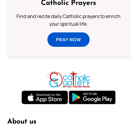
Catholic Prayers
Find and recite daily Catholic prayers to enrich
your spiritual life.
PRAY NOW
About us