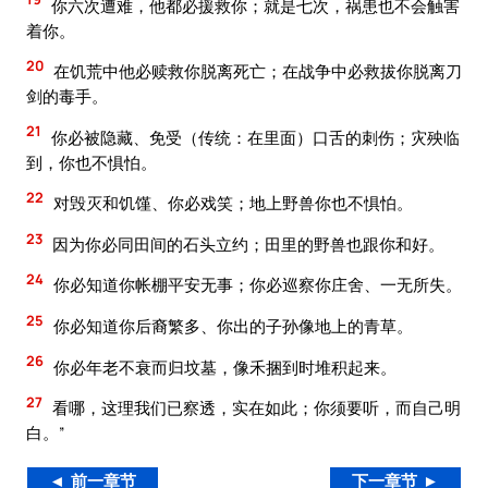
你六次遭难，他都必援救你；就是七次，祸患也不会触害
着你。
20
在饥荒中他必赎救你脱离死亡；在战争中必救拔你脱离刀
剑的毒手。
21
你必被隐藏、免受（传统：在里面）口舌的刺伤；灾殃临
到，你也不惧怕。
22
对毁灭和饥馑、你必戏笑；地上野兽你也不惧怕。
23
因为你必同田间的石头立约；田里的野兽也跟你和好。
24
你必知道你帐棚平安无事；你必巡察你庄舍、一无所失。
25
你必知道你后裔繁多、你出的子孙像地上的青草。
26
你必年老不衰而归坟墓，像禾捆到时堆积起来。
27
看哪，这理我们已察透，实在如此；你须要听，而自己明
白。”
◄ 前一章节
下一章节 ►