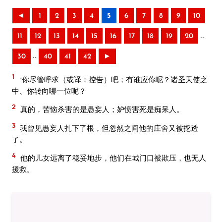
◄
1
2
3
4
5
6
7
8
9
10
..
11
12
13
14
15
16
17
18
19
20
..
30
40
41
42
►
1
“你尽管呼求（或译：控告）吧；有谁应你呢？诸圣天使之
中、你转向哪一位呢？
2
真的，苦恼杀害的是愚妄人；妒愤害死是痴呆人。
3
我曾见愚妄人扎下了根，但忽然之间他的庄舍又被挖透
了。
4
他的儿女远离了稳妥地步，他们在城门口被欺压，也无人
援救。