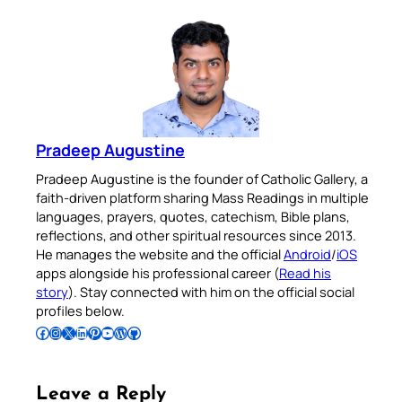
Pradeep Augustine
Pradeep Augustine is the founder of Catholic Gallery, a
faith-driven platform sharing Mass Readings in multiple
languages, prayers, quotes, catechism, Bible plans,
reflections, and other spiritual resources since 2013.
He manages the website and the official
Android
/
iOS
apps alongside his professional career (
Read his
story
). Stay connected with him on the official social
profiles below.
Follow Pradeep on Facebook
Follow Pradeep on Instagram
Follow Pradeep on X
Follow Pradeep on LinkedIn
Follow Pradeep on Pinterest
Subscribe to Pradeep’s Youtube Channel
Follow Pradeep on WordPress
Follow Pradeep on GitHub
Leave a Reply