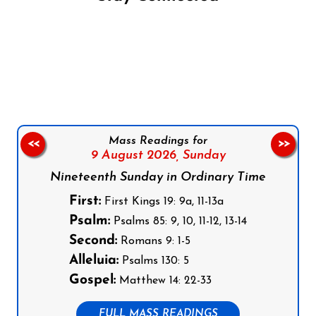
Follow us on Facebook
Follow us on Instagram
Follow us on X
Subscribe to our YouTube Channel
Follow us on WhatsApp
Mass Readings for
<<
>>
9 August 2026,
Sunday
Nineteenth Sunday in Ordinary Time
First:
First Kings 19: 9a, 11-13a
Psalm:
Psalms 85: 9, 10, 11-12, 13-14
Second:
Romans 9: 1-5
Alleluia:
Psalms 130: 5
Gospel:
Matthew 14: 22-33
FULL MASS READINGS