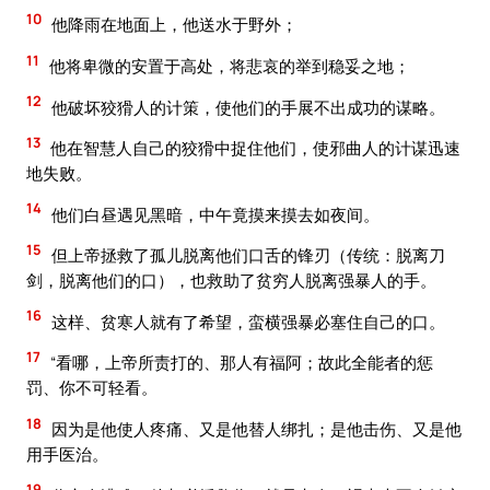
10
他降雨在地面上，他送水于野外；
11
他将卑微的安置于高处，将悲哀的举到稳妥之地；
12
他破坏狡猾人的计策，使他们的手展不出成功的谋略。
13
他在智慧人自己的狡猾中捉住他们，使邪曲人的计谋迅速
地失败。
14
他们白昼遇见黑暗，中午竟摸来摸去如夜间。
15
但上帝拯救了孤儿脱离他们口舌的锋刃（传统：脱离刀
剑，脱离他们的口），也救助了贫穷人脱离强暴人的手。
16
这样、贫寒人就有了希望，蛮横强暴必塞住自己的口。
17
“看哪，上帝所责打的、那人有福阿；故此全能者的惩
罚、你不可轻看。
18
因为是他使人疼痛、又是他替人绑扎；是他击伤、又是他
用手医治。
19