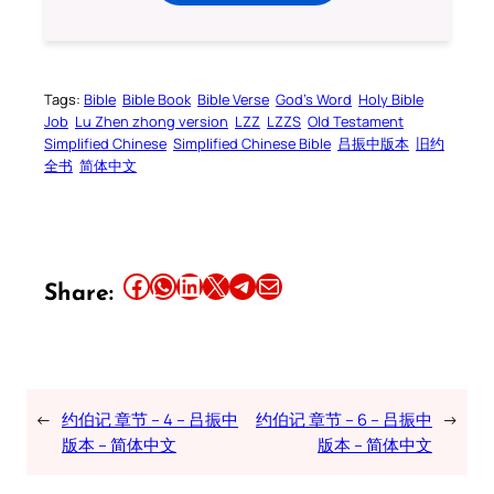
Tags:
Bible
Bible Book
Bible Verse
God’s Word
Holy Bible
Job
Lu Zhen zhong version
LZZ
LZZS
Old Testament
Simplified Chinese
Simplified Chinese Bible
吕振中版本
旧约
全书
简体中文
Share this article on Facebook
Share this article on WhatsApp
Share this article on LinkedIn
Share this article on X
Share this article on Telegram
Email this Article
Share:
←
约伯记 章节 – 4 – 吕振中
约伯记 章节 – 6 – 吕振中
→
版本 – 简体中文
版本 – 简体中文