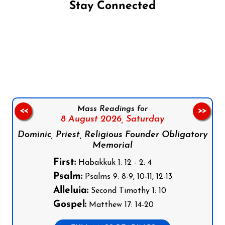
Stay Connected
Follow us on Facebook
Follow us on Instagram
Follow us on X
Subscribe to our YouTube Channel
Follow us on WhatsApp
Mass Readings for
<<
>>
8 August 2026,
Saturday
Dominic, Priest, Religious Founder Obligatory
Memorial
First:
Habakkuk 1: 12 - 2: 4
Psalm:
Psalms 9: 8-9, 10-11, 12-13
Alleluia:
Second Timothy 1: 10
Gospel:
Matthew 17: 14-20