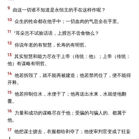
9
由这一切谁不知道是永恒主的手在这样作呢？
10
众生的牲命都在他手中；一切血肉的气息全在手里。
11
“耳朵岂不试验话语，上膛岂不尝食物么？
12
你说年老的有智慧，长寿的有明哲。
13
其实智慧和能力尽在于上帝（传统：他）；上帝（传统：
他）有谋略有明哲。
14
他若拆毁了，就不能再被建造；他若禁闭住了，便不能得
开释。
15
他若抑制住水，水便干了；他再送出水来，水就使地翻
覆。
16
力量和成功的谋略尽在于他；受骗的与骗人的、都属于
他。
17
他把谋士掳去，衣服都给剥夺了；他使审判官变成了狂妄
人。