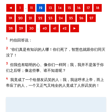
..
◄
1
11
12
13
14
15
16
17
18
19
20
21
22
23
24
25
26
27
..
28
29
30
40
41
42
►
1
约伯回答说：
2
“你们真是有知识的人哪！你们死了，智慧也就跟你们同灭
没了！
3
但我也有聪明的心、像你们一样阿；我，我并不是落于你
们之后呀；像这些事、谁不知道呢？
4
我竟成了一个给朋友讥笑的人：我，我这呼求上帝，而上
帝应了的人，一个又正气又纯全的人竟成了人所讥笑的！