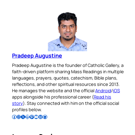
Pradeep Augustine
Pradeep Augustine is the founder of Catholic Gallery, a
faith-driven platform sharing Mass Readings in multiple
languages, prayers, quotes, catechism, Bible plans,
reflections, and other spiritual resources since 2013.
He manages the website and the official
Android
/
iOS
apps alongside his professional career (
Read his
story
). Stay connected with him on the official social
profiles below.
Follow Pradeep on Facebook
Follow Pradeep on Instagram
Follow Pradeep on X
Follow Pradeep on LinkedIn
Follow Pradeep on Pinterest
Subscribe to Pradeep’s Youtube Channel
Follow Pradeep on WordPress
Follow Pradeep on GitHub