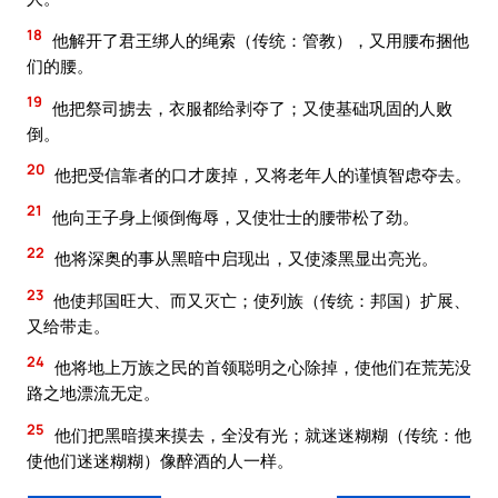
18
他解开了君王绑人的绳索（传统：管教），又用腰布捆他
们的腰。
19
他把祭司掳去，衣服都给剥夺了；又使基础巩固的人败
倒。
20
他把受信靠者的口才废掉，又将老年人的谨慎智虑夺去。
21
他向王子身上倾倒侮辱，又使壮士的腰带松了劲。
22
他将深奥的事从黑暗中启现出，又使漆黑显出亮光。
23
他使邦国旺大、而又灭亡；使列族（传统：邦国）扩展、
又给带走。
24
他将地上万族之民的首领聪明之心除掉，使他们在荒芜没
路之地漂流无定。
25
他们把黑暗摸来摸去，全没有光；就迷迷糊糊（传统：他
使他们迷迷糊糊）像醉酒的人一样。