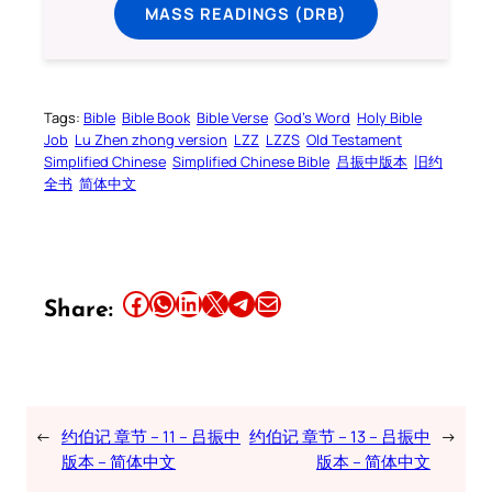
MASS READINGS (DRB)
Tags:
Bible
Bible Book
Bible Verse
God’s Word
Holy Bible
Job
Lu Zhen zhong version
LZZ
LZZS
Old Testament
Simplified Chinese
Simplified Chinese Bible
吕振中版本
旧约
全书
简体中文
Share this article on Facebook
Share this article on WhatsApp
Share this article on LinkedIn
Share this article on X
Share this article on Telegram
Email this Article
Share:
←
约伯记 章节 – 11 – 吕振中
约伯记 章节 – 13 – 吕振中
→
版本 – 简体中文
版本 – 简体中文