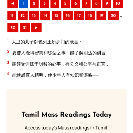
◄
1
2
3
4
5
6
7
8
9
10
..
11
12
13
14
15
16
17
18
19
20
30
31
►
1
大卫的儿子以色列王所罗门的箴言：
2
要使人晓得智慧和练达之事，能了解明达的训言，
3
能领受训练于明智的处事，有公义和公平与正直，
4
能使愚直人精明，使少年人有知识和谋略──
Tamil Mass Readings Today
Access today's Mass readings in Tamil.