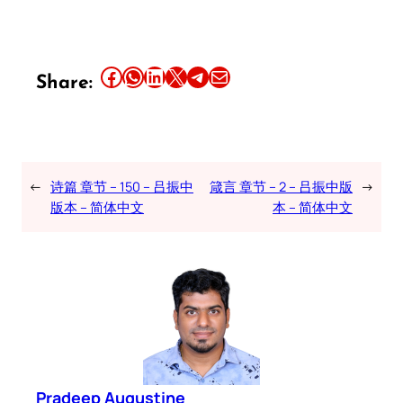
Share this article on Facebook
Share this article on WhatsApp
Share this article on LinkedIn
Share this article on X
Share this article on Telegram
Email this Article
Share:
←
诗篇 章节 – 150 – 吕振中
箴言 章节 – 2 – 吕振中版
→
版本 – 简体中文
本 – 简体中文
Pradeep Augustine