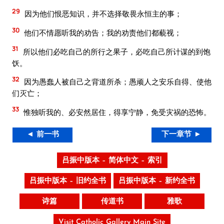
29
因为他们恨恶知识，并不选择敬畏永恒主的事；
30
他们不情愿听我的劝告；我的劝责他们都藐视；
31
所以他们必吃自己的所行之果子，必吃自己所计谋的到饱
饫。
32
因为愚蠢人被自己之背道所杀；愚顽人之安乐自得、使他
们灭亡；
33
惟独听我的、必安然居住，得享宁静，免受灾祸的恐怖。
◄ 前一书
下一章节 ►
吕振中版本 – 简体中文 – 索引
吕振中版本 – 旧约全书
吕振中版本 – 新约全书
诗篇
传道书
雅歌
Visit Catholic Gallery Main Site