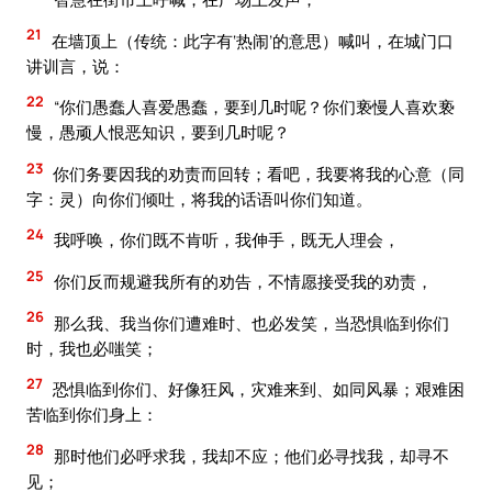
21
在墙顶上（传统：此字有‘热闹’的意思）喊叫，在城门口
讲训言，说：
22
“你们愚蠢人喜爱愚蠢，要到几时呢？你们亵慢人喜欢亵
慢，愚顽人恨恶知识，要到几时呢？
23
你们务要因我的劝责而回转；看吧，我要将我的心意（同
字：灵）向你们倾吐，将我的话语叫你们知道。
24
我呼唤，你们既不肯听，我伸手，既无人理会，
25
你们反而规避我所有的劝告，不情愿接受我的劝责，
26
那么我、我当你们遭难时、也必发笑，当恐惧临到你们
时，我也必嗤笑；
27
恐惧临到你们、好像狂风，灾难来到、如同风暴；艰难困
苦临到你们身上：
28
那时他们必呼求我，我却不应；他们必寻找我，却寻不
见；