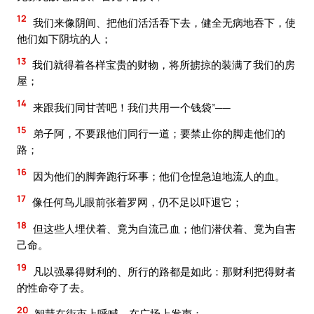
12
我们来像阴间、把他们活活吞下去，健全无病地吞下，使
他们如下阴坑的人；
13
我们就得着各样宝贵的财物，将所掳掠的装满了我们的房
屋；
14
来跟我们同甘苦吧！我们共用一个钱袋”──
15
弟子阿，不要跟他们同行一道；要禁止你的脚走他们的
路；
16
因为他们的脚奔跑行坏事；他们仓惶急迫地流人的血。
17
像任何鸟儿眼前张着罗网，仍不足以吓退它；
18
但这些人埋伏着、竟为自流己血；他们潜伏着、竟为自害
己命。
19
凡以强暴得财利的、所行的路都是如此：那财利把得财者
的性命夺了去。
20
智慧在街市上呼喊，在广场上发声；