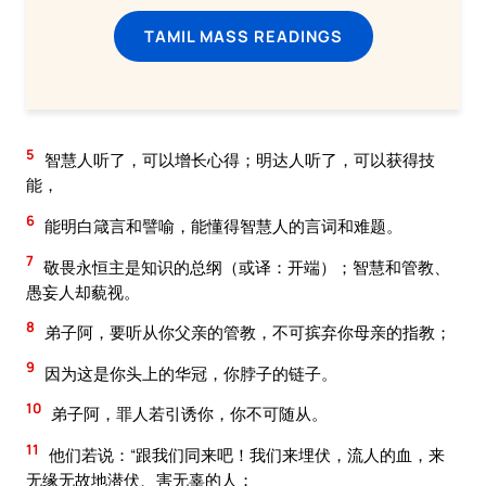
TAMIL MASS READINGS
5
智慧人听了，可以增长心得；明达人听了，可以获得技
能，
6
能明白箴言和譬喻，能懂得智慧人的言词和难题。
7
敬畏永恒主是知识的总纲（或译：开端）；智慧和管教、
愚妄人却藐视。
8
弟子阿，要听从你父亲的管教，不可摈弃你母亲的指教；
9
因为这是你头上的华冠，你脖子的链子。
10
弟子阿，罪人若引诱你，你不可随从。
11
他们若说：“跟我们同来吧！我们来埋伏，流人的血，来
无缘无故地潜伏、害无辜的人；