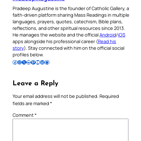
Pradeep Augustine is the founder of Catholic Gallery, a
faith-driven platform sharing Mass Readings in multiple
languages, prayers, quotes, catechism, Bible plans,
reflections, and other spiritual resources since 2013.
He manages the website and the official
Android
/
iOS
apps alongside his professional career (
Read his
story
). Stay connected with him on the official social
profiles below.
Follow Pradeep on Facebook
Follow Pradeep on Instagram
Follow Pradeep on X
Follow Pradeep on LinkedIn
Follow Pradeep on Pinterest
Subscribe to Pradeep’s Youtube Channel
Follow Pradeep on WordPress
Follow Pradeep on GitHub
Leave a Reply
Your email address will not be published.
Required
fields are marked
*
Comment
*