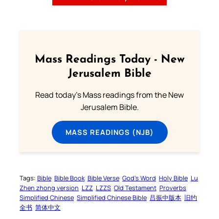
Mass Readings Today - New
Jerusalem Bible
Read today's Mass readings from the New
Jerusalem Bible.
MASS READINGS (NJB)
Tags:
Bible
Bible Book
Bible Verse
God’s Word
Holy Bible
Lu
Zhen zhong version
LZZ
LZZS
Old Testament
Proverbs
Simplified Chinese
Simplified Chinese Bible
吕振中版本
旧约
全书
简体中文