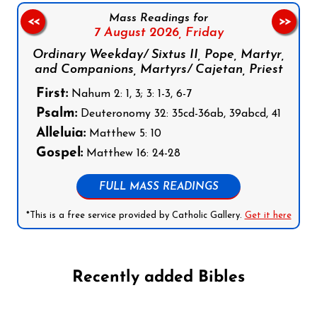
Mass Readings for
<<
>>
7 August 2026,
Friday
Ordinary Weekday/ Sixtus II, Pope, Martyr,
and Companions, Martyrs/ Cajetan, Priest
First:
Nahum 2: 1, 3; 3: 1-3, 6-7
Psalm:
Deuteronomy 32: 35cd-36ab, 39abcd, 41
Alleluia:
Matthew 5: 10
Gospel:
Matthew 16: 24-28
FULL MASS READINGS
*This is a free service provided by Catholic Gallery.
Get it here
Recently added Bibles