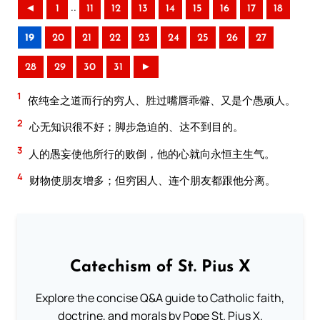
..
◄
1
11
12
13
14
15
16
17
18
19
20
21
22
23
24
25
26
27
28
29
30
31
►
1
依纯全之道而行的穷人、胜过嘴唇乖僻、又是个愚顽人。
2
心无知识很不好；脚步急迫的、达不到目的。
3
人的愚妄使他所行的败倒，他的心就向永恒主生气。
4
财物使朋友增多；但穷困人、连个朋友都跟他分离。
Catechism of St. Pius X
Explore the concise Q&A guide to Catholic faith,
doctrine, and morals by Pope St. Pius X.