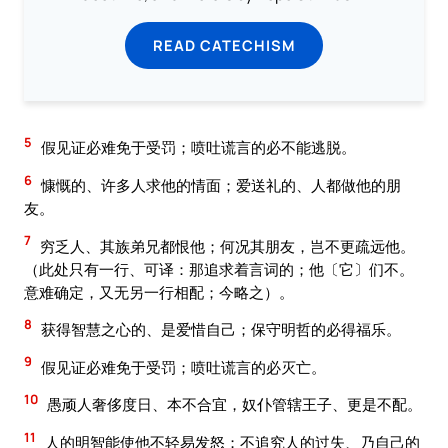
READ CATECHISM
5
假见证必难免于受罚；喷吐谎言的必不能逃脱。
6
慷慨的、许多人求他的情面；爱送礼的、人都做他的朋
友。
7
穷乏人、其族弟兄都恨他；何况其朋友，岂不更疏远他。
（此处只有一行、可译：那追求着言词的；他〔它〕们不。
意难确定，又无另一行相配；今略之）。
8
获得智慧之心的、是爱惜自己；保守明哲的必得福乐。
9
假见证必难免于受罚；喷吐谎言的必灭亡。
10
愚顽人奢侈度日、本不合宜，奴仆管辖王子、更是不配。
11
人的明智能使他不轻易发怒；不追究人的过失、乃自己的