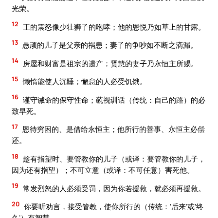
光荣。
12
王的震怒像少壮狮子的咆哮；他的恩悦乃如草上的甘露。
13
愚顽的儿子是父亲的祸患；妻子的争吵如不断之滴漏。
14
房屋和财富是祖宗的遗产；贤慧的妻子乃永恒主所赐。
15
懒惰能使人沉睡；懈怠的人必受饥饿。
16
谨守诫命的保守性命；藐视训话（传统：自己的路）的必
致早死。
17
恩待穷困的、是借给永恒主；他所行的善事、永恒主必偿
还。
18
趁有指望时、要管教你的儿子（或译：要管教你的儿子，
因为还有指望）；不可立意（或译：不可任意）害死他。
19
常发烈怒的人必须受罚，因为你若援救，就必须再援救。
20
你要听劝言，接受管教，使你所行的（传统：‘后来’或‘终
久’）有智慧。