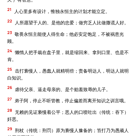
21
人心里多有设计，惟独永恒主的计划才能立定。
22
人所愿望于人的、是他的忠爱；做穷乏人比做撒谎人好。
23
敬畏永恒主能使人得生命；他必安定饱足，不被祸患光
顾。
24
懒惰人把手栽在盘子里，就是缩回来、拿到口里、也是不
肯。
25
击打亵慢人，愚蠢人就精明些；责备明达人，明达人就明
白知识。
26
虐待父亲、逼走母亲的、是个贻羞致辱的儿子。
27
弟子阿，停止不听管教，停止偏差而离开知识之训言哦。
28
无赖的见证亵慢着公平；恶人的口喷吐出（传统：吞下）
奸恶。
29
刑杖（传统：刑罚）原为亵慢人豫备的；笞打乃为愚顽人