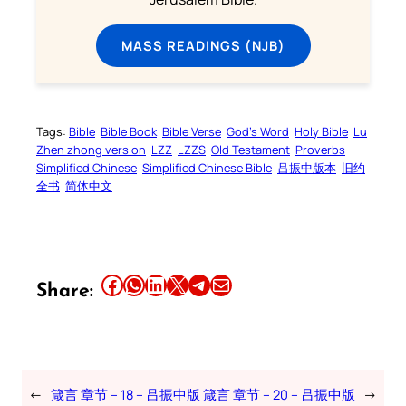
MASS READINGS (NJB)
Tags:
Bible
Bible Book
Bible Verse
God’s Word
Holy Bible
Lu
Zhen zhong version
LZZ
LZZS
Old Testament
Proverbs
Simplified Chinese
Simplified Chinese Bible
吕振中版本
旧约
全书
简体中文
Share this article on Facebook
Share this article on WhatsApp
Share this article on LinkedIn
Share this article on X
Share this article on Telegram
Email this Article
Share:
←
箴言 章节 – 18 – 吕振中版
箴言 章节 – 20 – 吕振中版
→