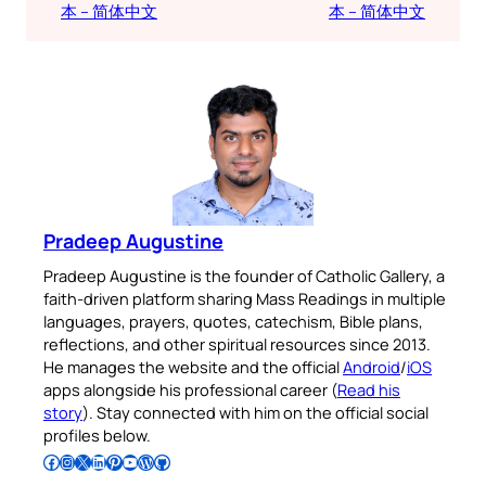
本 – 简体中文
本 – 简体中文
Pradeep Augustine
Pradeep Augustine is the founder of Catholic Gallery, a
faith-driven platform sharing Mass Readings in multiple
languages, prayers, quotes, catechism, Bible plans,
reflections, and other spiritual resources since 2013.
He manages the website and the official
Android
/
iOS
apps alongside his professional career (
Read his
story
). Stay connected with him on the official social
profiles below.
Follow Pradeep on Facebook
Follow Pradeep on Instagram
Follow Pradeep on X
Follow Pradeep on LinkedIn
Follow Pradeep on Pinterest
Subscribe to Pradeep’s Youtube Channel
Follow Pradeep on WordPress
Follow Pradeep on GitHub