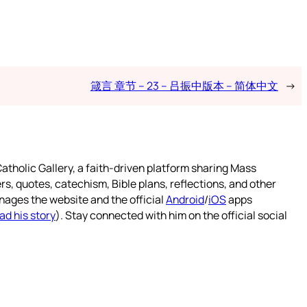
箴言 章节 – 23 – 吕振中版本 – 简体中文
→
atholic Gallery, a faith-driven platform sharing Mass
rs, quotes, catechism, Bible plans, reflections, and other
nages the website and the official
Android
/
iOS
apps
ad his story
). Stay connected with him on the official social