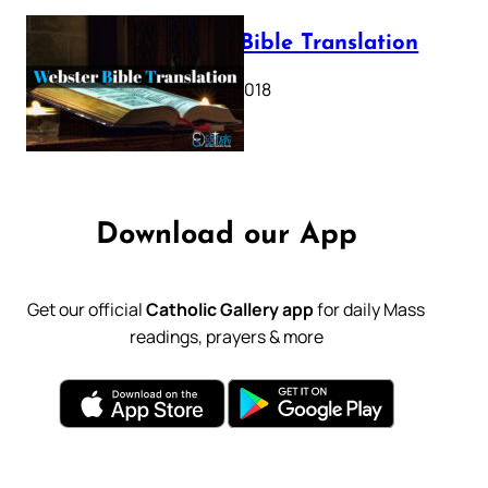
Webster Bible Translation
October 11, 2018
Download our App
Get our official
Catholic Gallery app
for daily Mass
readings, prayers & more