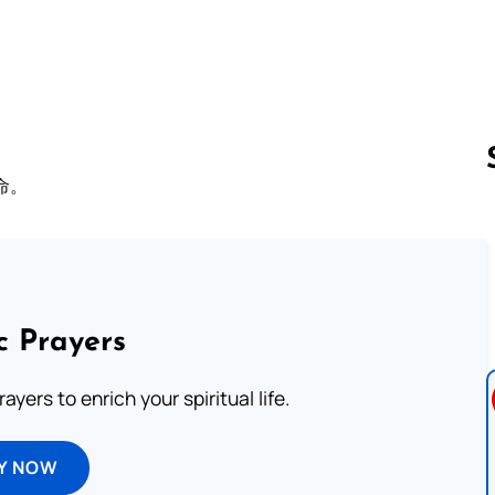
命。
Follow us 
c Prayers
ayers to enrich your spiritual life.
Y NOW