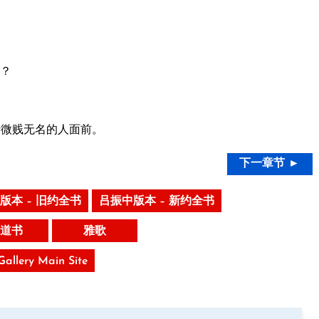
？
于微贱无名的人面前。
下一章节 ►
版本 – 旧约全书
吕振中版本 – 新约全书
道书
雅歌
 Gallery Main Site