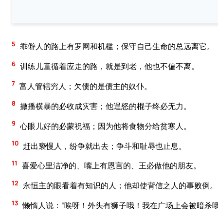
5
乖僻人的路上有罗网和机槛；保守自己生命的总远离它。
6
训练儿童循着应走的路，就是到老，他也不偏不离。
7
富人管辖穷人；欠债的是债主的奴仆。
8
撒播横暴的必收成灾害；他逞怒的棍子终必无力。
9
心眼儿好的必蒙祝福；因为他将食物分给贫寒人。
10
赶出亵慢人，纷争就出去；争斗和耻辱也止息。
11
喜爱心里洁净的、嘴上有恩言的、王必做他的朋友。
12
永恒主的眼看着有知识的人；他却使背信之人的事败倒。
13
懒惰人说：“唉呀！外头有狮子哦！我在广场上会被暗杀哦