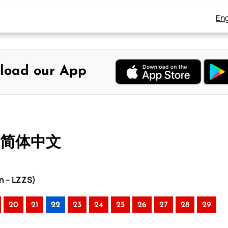
Eng
load our App
– 简体中文
n – LZZS)
20
21
22
23
24
25
26
27
28
29