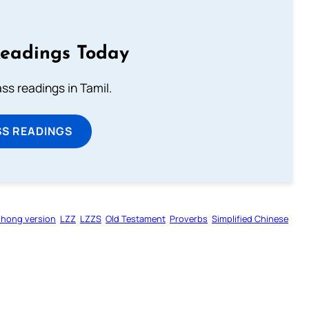
Readings Today
s readings in Tamil.
SS READINGS
zhong version
LZZ
LZZS
Old Testament
Proverbs
Simplified Chinese