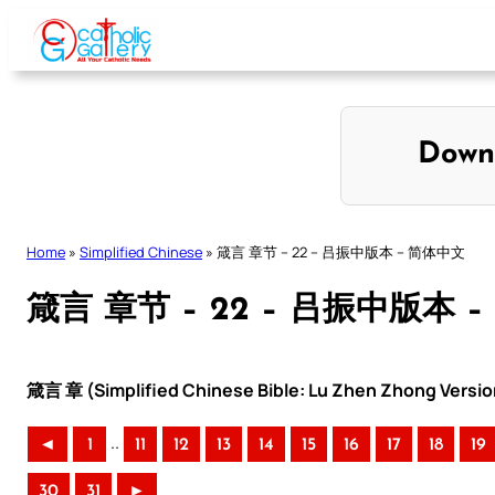
Skip
to
content
Down
Home
»
Simplified Chinese
»
箴言 章节 – 22 – 吕振中版本 – 简体中文
箴言 章节 – 22 – 吕振中版本 
箴言 章 (Simplified Chinese Bible: Lu Zhen Zhong Versio
..
◄
1
11
12
13
14
15
16
17
18
19
30
31
►