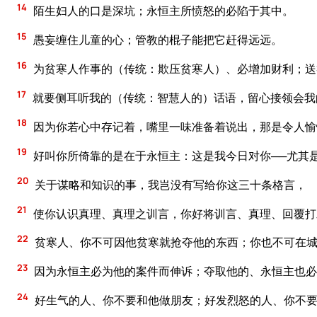
14
陌生妇人的口是深坑；永恒主所愤怒的必陷于其中。
15
愚妄缠住儿童的心；管教的棍子能把它赶得远远。
16
为贫寒人作事的（传统：欺压贫寒人）、必增加财利；送
17
就要侧耳听我的（传统：智慧人的）话语，留心接领会我
18
因为你若心中存记着，嘴里一味准备着说出，那是令人愉
19
好叫你所倚靠的是在于永恒主：这是我今日对你──尤其是
20
关于谋略和知识的事，我岂没有写给你这三十条格言，
21
使你认识真理、真理之训言，你好将训言、真理、回覆打
22
贫寒人、你不可因他贫寒就抢夺他的东西；你也不可在
23
因为永恒主必为他的案件而伸诉；夺取他的、永恒主也必
24
好生气的人、你不要和他做朋友；好发烈怒的人、你不