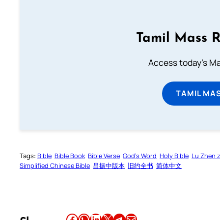
Tamil Mass 
Access today's Mas
TAMIL MA
Tags:
Bible
Bible Book
Bible Verse
God’s Word
Holy Bible
Lu Zhen 
Simplified Chinese Bible
吕振中版本
旧约全书
简体中文
Share this article on Facebook
Share this article on WhatsApp
Share this article on LinkedIn
Share this article on X
Share this article on Telegram
Email this Article