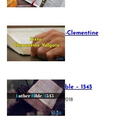
The Sixto-Clementine
Vulgate
July 12, 2025
Luther Bible – 1545
October 17, 2018