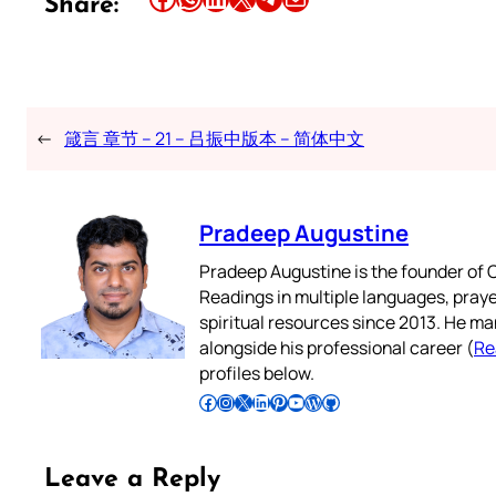
Share:
←
箴言 章节 – 21 – 吕振中版本 – 简体中文
Pradeep Augustine
Pradeep Augustine is the founder of C
Readings in multiple languages, praye
spiritual resources since 2013. He ma
alongside his professional career (
Re
profiles below.
Follow Pradeep on Facebook
Follow Pradeep on Instagram
Follow Pradeep on X
Follow Pradeep on LinkedIn
Follow Pradeep on Pinterest
Subscribe to Pradeep’s Youtube Channel
Follow Pradeep on WordPress
Follow Pradeep on GitHub
Leave a Reply