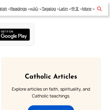
lish
Readings
தமிழ்
Tagalog
Latin
中文
More
Catholic Articles
Explore articles on faith, spirituality, and
Catholic teachings.