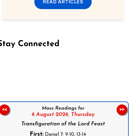
READ ARTICLES
Stay Connected
on Facebook
Follow us on Instagram
Follow us on X
Subscribe to our YouTube Channel
Follow us on WhatsApp
Mass Readings for
<<
>>
6 August 2026,
Thursday
Transfiguration of the Lord Feast
First:
Daniel 7: 9-10, 13-14