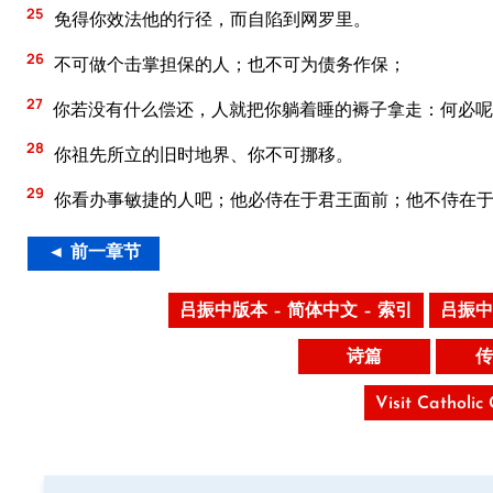
25
免得你效法他的行径，而自陷到网罗里。
26
不可做个击掌担保的人；也不可为债务作保；
27
你若没有什么偿还，人就把你躺着睡的褥子拿走：何必呢
28
你祖先所立的旧时地界、你不可挪移。
29
你看办事敏捷的人吧；他必侍在于君王面前；他不侍在
◄ 前一章节
吕振中版本 – 简体中文 – 索引
吕振中
诗篇
传
Visit Catholic