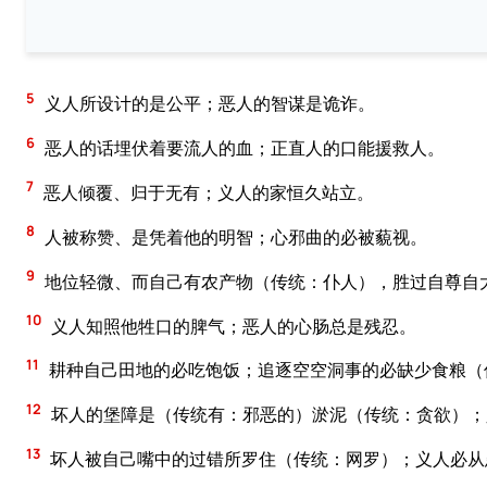
5
义人所设计的是公平；恶人的智谋是诡诈。
6
恶人的话埋伏着要流人的血；正直人的口能援救人。
7
恶人倾覆、归于无有；义人的家恒久站立。
8
人被称赞、是凭着他的明智；心邪曲的必被藐视。
9
地位轻微、而自己有农产物（传统：仆人），胜过自尊自
10
义人知照他牲口的脾气；恶人的心肠总是残忍。
11
耕种自己田地的必吃饱饭；追逐空空洞事的必缺少食粮（
12
坏人的堡障是（传统有：邪恶的）淤泥（传统：贪欲）；
13
坏人被自己嘴中的过错所罗住（传统：网罗）；义人必从