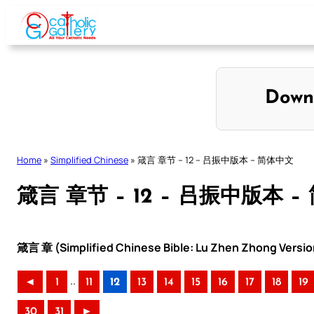
Skip
to
content
Down
Home
»
Simplified Chinese
»
箴言 章节 – 12 – 吕振中版本 – 简体中文
箴言 章节 – 12 – 吕振中版本 
箴言 章 (Simplified Chinese Bible: Lu Zhen Zhong Versio
..
◄
1
11
12
13
14
15
16
17
18
19
30
31
►