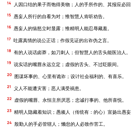
14
人因口结的果子而饱得美物；人的手所作的、其报应必回
15
愚妄人所行的自看为对；惟智慧人肯听劝告。
16
愚妄人的恼怒立时显露；惟精明人能忍辱藏羞。
17
吐露真情的说公正话；作假见证的出诈伪之言。
18
有的人说话卤莽，如刀刺人；但智慧人的舌头能医治人。
19
说实话的嘴唇永远立定；虚假的舌头、不过眨眼间。
20
图谋坏事的、心里有诡诈；设计社会福利的、有喜乐。
21
义人不能遭灾害；恶人满受祸患。
22
虚假的嘴唇、永恒主所厌恶；忠诚行事的、他所喜悦。
23
精明人隐藏着知识；愚顽人（传统有：的心）宣扬出愚妄
24
殷勤人的手必管辖人；懒怠的人必致作苦工。