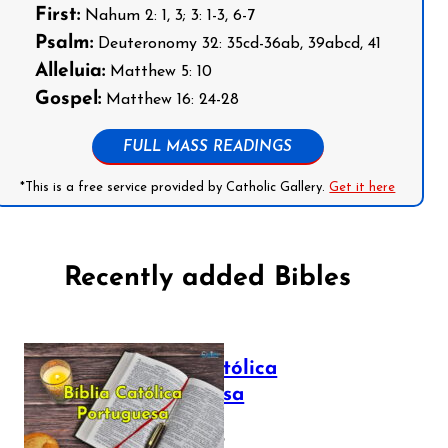
First:
Nahum 2: 1, 3; 3: 1-3, 6-7
Psalm:
Deuteronomy 32: 35cd-36ab, 39abcd, 41
Alleluia:
Matthew 5: 10
Gospel:
Matthew 16: 24-28
FULL MASS READINGS
*This is a free service provided by Catholic Gallery.
Get it here
Recently added Bibles
Bíblia Católica
Portuguesa
July 16, 2025