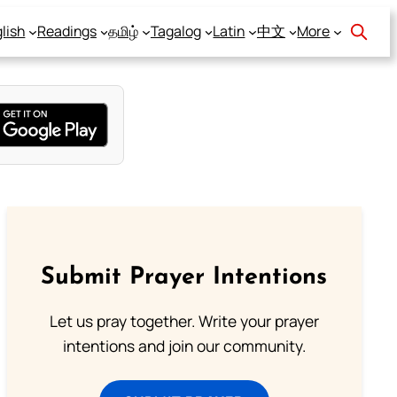
lish
Readings
தமிழ்
Tagalog
Latin
中文
More
Submit Prayer Intentions
Let us pray together. Write your prayer
intentions and join our community.