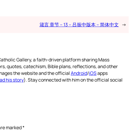
箴言 章节 – 13 – 吕振中版本 – 简体中文
→
atholic Gallery, a faith-driven platform sharing Mass
rs, quotes, catechism, Bible plans, reflections, and other
nages the website and the official
Android
/
iOS
apps
ad his story
). Stay connected with him on the official social
 are marked
*