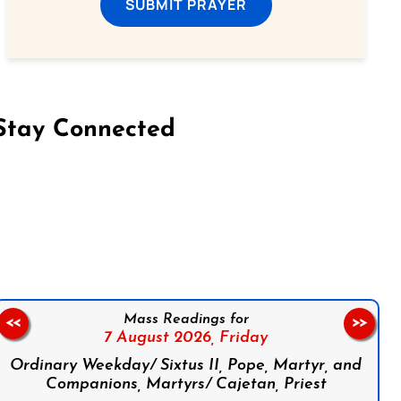
SUBMIT PRAYER
Stay Connected
on Facebook
Follow us on Instagram
Follow us on X
Subscribe to our YouTube Channel
Follow us on WhatsApp
Mass Readings for
<<
>>
7 August 2026,
Friday
Ordinary Weekday/ Sixtus II, Pope, Martyr, and
Companions, Martyrs/ Cajetan, Priest