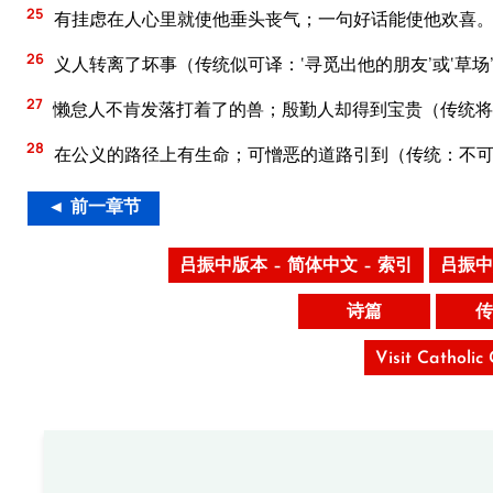
25
有挂虑在人心里就使他垂头丧气；一句好话能使他欢喜
26
义人转离了坏事（传统似可译：‘寻觅出他的朋友’或‘草
27
懒怠人不肯发落打着了的兽；殷勤人却得到宝贵（传统将‘
28
在公义的路径上有生命；可憎恶的道路引到（传统：不
◄ 前一章节
吕振中版本 – 简体中文 – 索引
吕振中
诗篇
传
Visit Catholic