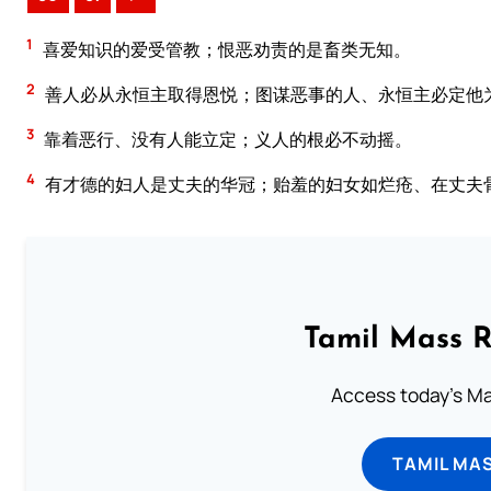
1
喜爱知识的爱受管教；恨恶劝责的是畜类无知。
2
善人必从永恒主取得恩悦；图谋恶事的人、永恒主必定他
3
靠着恶行、没有人能立定；义人的根必不动摇。
4
有才德的妇人是丈夫的华冠；贻羞的妇女如烂疮、在丈夫
Tamil Mass 
Access today's Mas
TAMIL MA