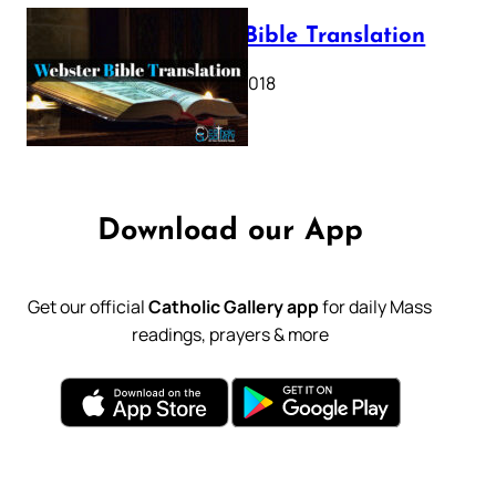
Webster Bible Translation
October 11, 2018
Download our App
Get our official
Catholic Gallery app
for daily Mass
readings, prayers & more