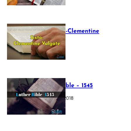
The Sixto-Clementine
Vulgate
July 12, 2025
Luther Bible – 1545
October 17, 2018