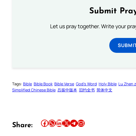
Submit Pray
Let us pray together. Write your pr
SUBMI
Tags:
Bible
Bible Book
Bible Verse
God’s Word
Holy Bible
Lu Zhen 
Simplified Chinese Bible
吕振中版本
旧约全书
简体中文
Share this article on Facebook
Share this article on WhatsApp
Share this article on LinkedIn
Share this article on X
Share this article on Telegram
Email this Article
Share: