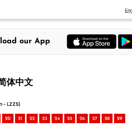
Eng
load our App
– 简体中文
n – LZZS)
20
21
22
23
24
25
26
27
28
29