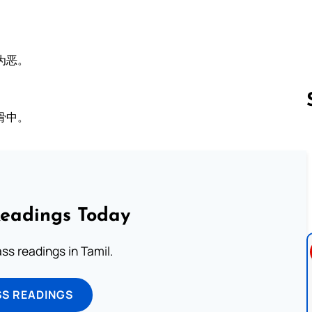
为恶。
骨中。
Follow us 
Readings Today
s readings in Tamil.
SS READINGS