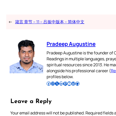
←
箴言 章节 – 11 – 吕振中版本 – 简体中文
Pradeep Augustine
Pradeep Augustine is the founder of C
Readings in multiple languages, praye
spiritual resources since 2013. He ma
alongside his professional career (
Re
profiles below.
Follow Pradeep on Facebook
Follow Pradeep on Instagram
Follow Pradeep on X
Follow Pradeep on LinkedIn
Follow Pradeep on Pinterest
Subscribe to Pradeep’s Youtube Channel
Follow Pradeep on WordPress
Follow Pradeep on GitHub
Leave a Reply
Your email address will not be published.
Required fields