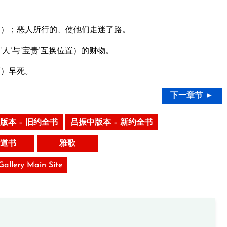
。
场’）；恶人所行的、使他们走迷了路。
人’与‘宝贵’互换位置）的财物。
可）早死。
下一章节 ►
版本 – 旧约全书
吕振中版本 – 新约全书
道书
雅歌
 Gallery Main Site