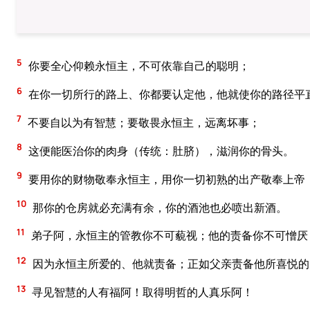
5
你要全心仰赖永恒主，不可依靠自己的聪明；
6
在你一切所行的路上、你都要认定他，他就使你的路径平
7
不要自以为有智慧；要敬畏永恒主，远离坏事；
8
这便能医治你的肉身（传统：肚脐），滋润你的骨头。
9
要用你的财物敬奉永恒主，用你一切初熟的出产敬奉上帝
10
那你的仓房就必充满有余，你的酒池也必喷出新酒。
11
弟子阿，永恒主的管教你不可藐视；他的责备你不可憎厌
12
因为永恒主所爱的、他就责备；正如父亲责备他所喜悦的
13
寻见智慧的人有福阿！取得明哲的人真乐阿！