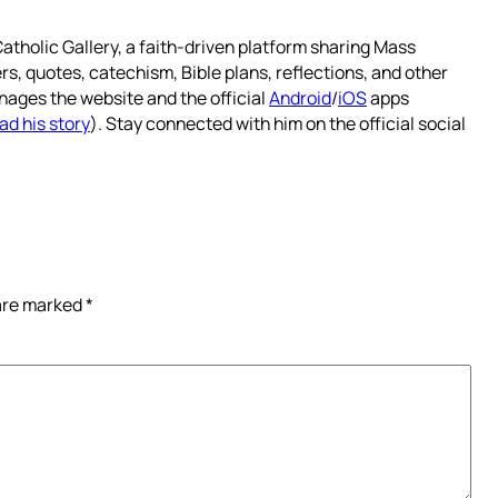
atholic Gallery, a faith-driven platform sharing Mass
rs, quotes, catechism, Bible plans, reflections, and other
nages the website and the official
Android
/
iOS
apps
ad his story
). Stay connected with him on the official social
 are marked
*