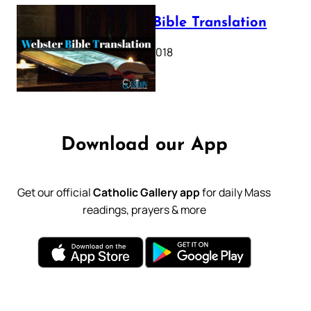
Webster Bible Translation
October 11, 2018
Download our App
Get our official
Catholic Gallery app
for daily Mass
readings, prayers & more