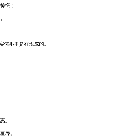
不惊慌；
住。
其实你那里是有现成的。
惠。
羞辱。