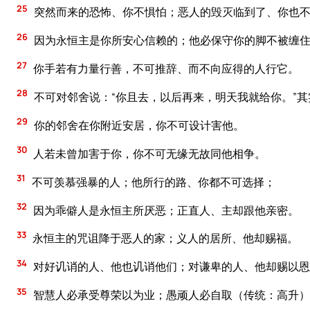
25
突然而来的恐怖、你不惧怕；恶人的毁灭临到了、你也
26
因为永恒主是你所安心信赖的；他必保守你的脚不被缠
27
你手若有力量行善，不可推辞、而不向应得的人行它。
28
不可对邻舍说：“你且去，以后再来，明天我就给你。”
29
你的邻舍在你附近安居，你不可设计害他。
30
人若未曾加害于你，你不可无缘无故同他相争。
31
不可羡慕强暴的人；他所行的路、你都不可选择；
32
因为乖僻人是永恒主所厌恶；正直人、主却跟他亲密。
33
永恒主的咒诅降于恶人的家；义人的居所、他却赐福。
34
对好讥诮的人、他也讥诮他们；对谦卑的人、他却赐以恩
35
智慧人必承受尊荣以为业；愚顽人必自取（传统：高升）