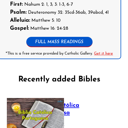
First:
Nahum 2: 1, 3; 3: 1-3, 6-7
Psalm:
Deuteronomy 32: 35cd-36ab, 39abcd, 41
Alleluia:
Matthew 5: 10
Gospel:
Matthew 16: 24-28
FULL MASS READINGS
*This is a free service provided by Catholic Gallery.
Get it here
Recently added Bibles
Bíblia Católica
Portuguesa
July 16, 2025