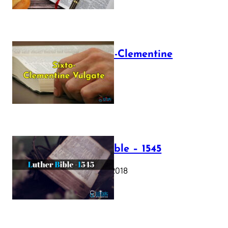
The Sixto-Clementine
Vulgate
July 12, 2025
Luther Bible – 1545
October 17, 2018