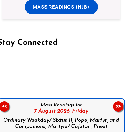
MASS READINGS (NJB)
Stay Connected
on Facebook
Follow us on Instagram
Follow us on X
Subscribe to our YouTube Channel
Follow us on WhatsApp
Mass Readings for
<<
>>
7 August 2026,
Friday
Ordinary Weekday/ Sixtus II, Pope, Martyr, and
Companions, Martyrs/ Cajetan, Priest