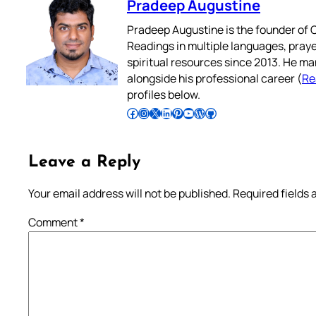
Pradeep Augustine
Pradeep Augustine is the founder of C
Readings in multiple languages, praye
spiritual resources since 2013. He ma
alongside his professional career (
Re
profiles below.
Follow Pradeep on Facebook
Follow Pradeep on Instagram
Follow Pradeep on X
Follow Pradeep on LinkedIn
Follow Pradeep on Pinterest
Subscribe to Pradeep’s Youtube Channel
Follow Pradeep on WordPress
Follow Pradeep on GitHub
Leave a Reply
Your email address will not be published.
Required fields
Comment
*