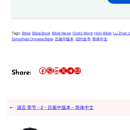
Tags:
Bible
Bible Book
Bible Verse
God’s Word
Holy Bible
Lu Zhen 
Simplified Chinese Bible
吕振中版本
旧约全书
简体中文
Share this article on Facebook
Share this article on WhatsApp
Share this article on LinkedIn
Share this article on X
Share this article on Telegram
Email this Article
Share:
←
箴言 章节 – 2 – 吕振中版本 – 简体中文