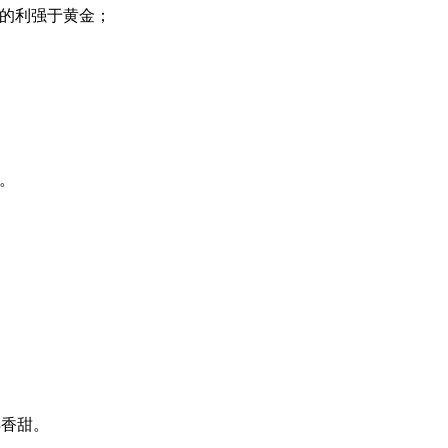
的利强于黄金；
。
得香甜。