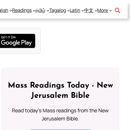
lish
Readings
தமிழ்
Tagalog
Latin
中文
More
Mass Readings Today - New
Jerusalem Bible
Read today's Mass readings from the New
Jerusalem Bible.