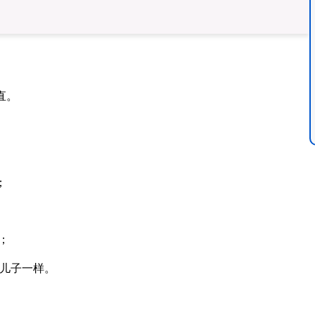
直。
；
；
儿子一样。