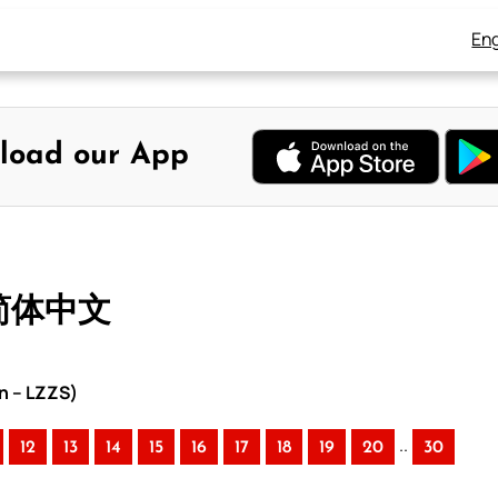
Eng
load our App
 简体中文
n – LZZS)
..
12
13
14
15
16
17
18
19
20
30