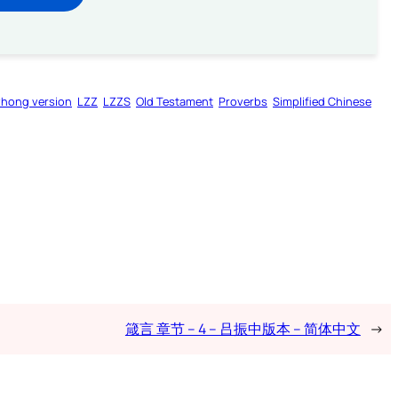
zhong version
LZZ
LZZS
Old Testament
Proverbs
Simplified Chinese
箴言 章节 – 4 – 吕振中版本 – 简体中文
→