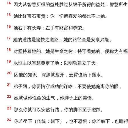
14
因为从智慧所得的益处胜过从银子所得的益处；智慧所生
15
她比红宝石宝贵；你一切所喜爱的都比不上她。
16
她右手有长寿；左手有财富和尊荣。
17
她的道路是愉快之道路，她的路径全是安康兴隆。
18
对坚持着她的、她是生命之树；持守着她的、便称为有福
19
永恒主以智慧奠定了地；以明哲建立了天；
20
因他的知识、深渊就裂开，云霄也滴下露水。
21
弟子阿，你要恪守成功的谋略；不要使她偏离你的眼，
22
她就做你性命的生气，你脖子上的美饰。
23
那么你就可以安然行路，你的脚不至于碰跌。
24
你若坐下（传统：躺下），也不恐惧；你若躺下，也睡