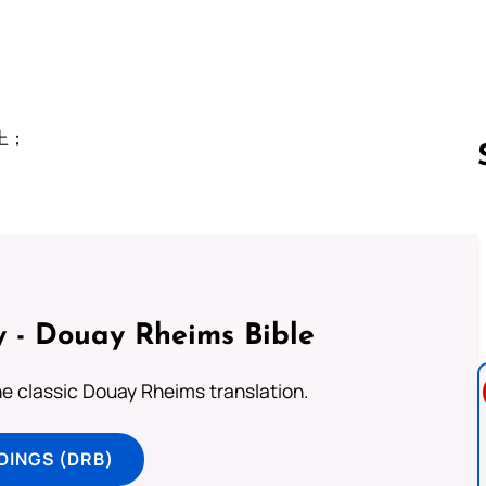
；
上；
Follow us 
 - Douay Rheims Bible
he classic Douay Rheims translation.
DINGS (DRB)