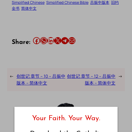
Simplified Chinese
Simplified Chinese Bible
吕振中版本
旧约
全书
简体中文
Share this article on Facebook
Share this article on WhatsApp
Share this article on LinkedIn
Share this article on X
Share this article on Telegram
Email this Article
Share:
←
创世记 章节 – 10 – 吕振中
创世记 章节 – 12 – 吕振中
→
版本 – 简体中文
版本 – 简体中文
Your Faith. Your Way.