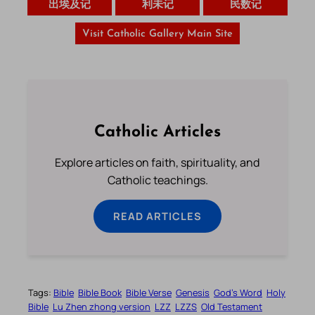
出埃及记
利未记
民数记
Visit Catholic Gallery Main Site
Catholic Articles
Explore articles on faith, spirituality, and
Catholic teachings.
READ ARTICLES
Tags:
Bible
Bible Book
Bible Verse
Genesis
God’s Word
Holy
Bible
Lu Zhen zhong version
LZZ
LZZS
Old Testament