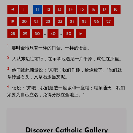
..
◄
1
11
12
13
14
15
16
17
18
19
20
21
22
23
24
25
26
27
..
..
28
29
30
40
50
►
1
那时全地只有一样的口音、一样的语言。
2
人从东边往前行，在示拿地遇见一片平原，就住在那里。
3
他们彼此商量说：“来吧！我们作砖，给烧透了。”他们就
拿砖当石头，又拿石漆当灰泥。
4
便说：“来吧，我们建造一座城和一座塔；塔顶通天，我们
须要为自己立名，免得分散在全地上。”
Discover Catholic Gallery