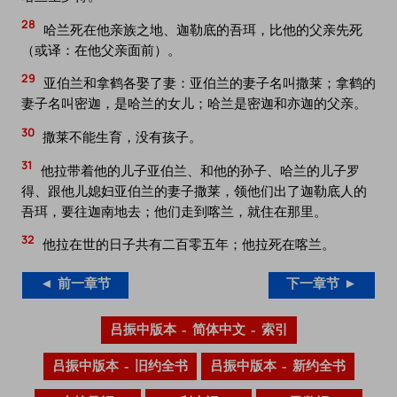
28
哈兰死在他亲族之地、迦勒底的吾珥，比他的父亲先死
（或译：在他父亲面前）。
29
亚伯兰和拿鹤各娶了妻：亚伯兰的妻子名叫撒莱；拿鹤的
妻子名叫密迦，是哈兰的女儿；哈兰是密迦和亦迦的父亲。
30
撒莱不能生育，没有孩子。
31
他拉带着他的儿子亚伯兰、和他的孙子、哈兰的儿子罗
得、跟他儿媳妇亚伯兰的妻子撒莱，领他们出了迦勒底人的
吾珥，要往迦南地去；他们走到喀兰，就住在那里。
32
他拉在世的日子共有二百零五年；他拉死在喀兰。
◄ 前一章节
下一章节 ►
吕振中版本 – 简体中文 – 索引
吕振中版本 – 旧约全书
吕振中版本 – 新约全书