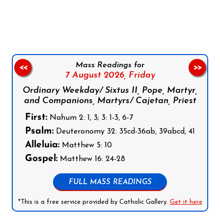
Follow us on Facebook
Follow us on Instagram
Follow us on X
Subscribe to our YouTube Channel
Follow us on WhatsApp
Mass Readings for
<<
>>
7 August 2026,
Friday
Ordinary Weekday/ Sixtus II, Pope, Martyr,
and Companions, Martyrs/ Cajetan, Priest
First:
Nahum 2: 1, 3; 3: 1-3, 6-7
Psalm:
Deuteronomy 32: 35cd-36ab, 39abcd, 41
Alleluia:
Matthew 5: 10
Gospel:
Matthew 16: 24-28
FULL MASS READINGS
*This is a free service provided by Catholic Gallery.
Get it here