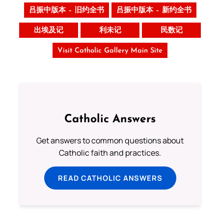
吕振中版本 – 旧约全书
吕振中版本 – 新约全书
出埃及记
利未记
民数记
Visit Catholic Gallery Main Site
Catholic Answers
Get answers to common questions about
Catholic faith and practices.
READ CATHOLIC ANSWERS