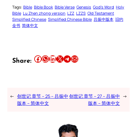
Tags:
Bible
Bible Book
Bible Verse
Genesis
God’s Word
Holy
Bible
Lu Zhen zhong version
LZZ
LZZS
Old Testament
Simplified Chinese
Simplified Chinese Bible
吕振中版本
旧约
全书
简体中文
Share this article on Facebook
Share this article on WhatsApp
Share this article on LinkedIn
Share this article on X
Share this article on Telegram
Email this Article
Share:
←
创世记 章节 – 25 – 吕振中
创世记 章节 – 27 – 吕振中
→
版本 – 简体中文
版本 – 简体中文