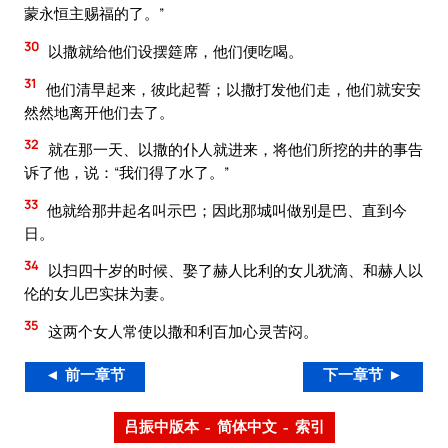
蒙永恒主赐福的了。”
30
以撒就给他们设摆筵席，他们便吃喝。
31
他们清早起来，彼此起誓；以撒打发他们走，他们就安安
然然地离开他们去了。
32
就在那一天、以撒的仆人就进来，将他们所挖的井的事告
诉了他，说：“我们得了水了。”
33
他就给那井起名叫示巴；因此那城叫做别是巴、直到今
日。
34
以扫四十岁的时候、娶了赫人比利的女儿犹滴、和赫人以
伦的女儿巴实抹为妻。
35
这两个女人常使以撒和利百加心灵苦闷。
◄ 前一章节
下一章节 ►
吕振中版本 – 简体中文 – 索引