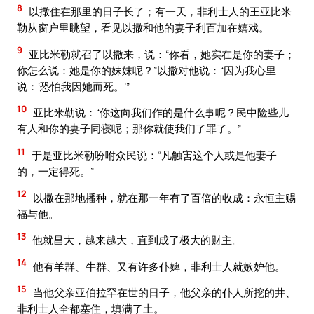
8
以撒住在那里的日子长了；有一天，非利士人的王亚比米
勒从窗户里眺望，看见以撒和他的妻子利百加在嬉戏。
9
亚比米勒就召了以撒来，说：“你看，她实在是你的妻子；
你怎么说：她是你的妹妺呢？”以撒对他说：“因为我心里
说：‘恐怕我因她而死。’”
10
亚比米勒说：“你这向我们作的是什么事呢？民中险些儿
有人和你的妻子同寝呢；那你就使我们了罪了。”
11
于是亚比米勒吩咐众民说：“凡触害这个人或是他妻子
的，一定得死。”
12
以撒在那地播种，就在那一年有了百倍的收成：永恒主赐
福与他。
13
他就昌大，越来越大，直到成了极大的财主。
14
他有羊群、牛群、又有许多仆婢，非利士人就嫉妒他。
15
当他父亲亚伯拉罕在世的日子，他父亲的仆人所挖的井、
非利士人全都塞住，填满了土。