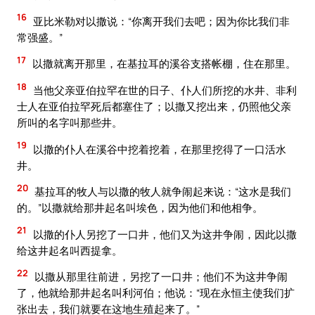
16
亚比米勒对以撒说：“你离开我们去吧；因为你比我们非
常强盛。”
17
以撒就离开那里，在基拉耳的溪谷支搭帐棚，住在那里。
18
当他父亲亚伯拉罕在世的日子、仆人们所挖的水井、非利
士人在亚伯拉罕死后都塞住了；以撒又挖出来，仍照他父亲
所叫的名字叫那些井。
19
以撒的仆人在溪谷中挖着挖着，在那里挖得了一口活水
井。
20
基拉耳的牧人与以撒的牧人就争闹起来说：“这水是我们
的。”以撒就给那井起名叫埃色，因为他们和他相争。
21
以撒的仆人另挖了一口井，他们又为这井争闹，因此以撒
给这井起名叫西提拿。
22
以撒从那里往前进，另挖了一口井；他们不为这井争闹
了，他就给那井起名叫利河伯；他说：“现在永恒主使我们扩
张出去，我们就要在这地生殖起来了。”