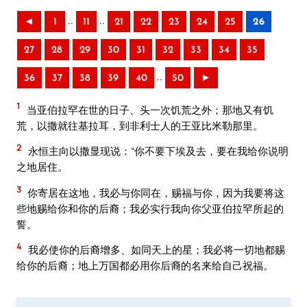
..
..
◄
1
11
21
22
23
24
25
26
27
28
29
30
31
32
33
34
35
..
36
37
38
39
40
50
►
1
当亚伯拉罕在世的日子、头一次饥荒之外；那地又有饥
荒，以撒就往基拉耳，到非利士人的王亚比米勒那里。
2
永恒主向以撒显现说：“你不要下埃及去，要在我给你说明
之地居住。
3
你寄居在这地，我必与你同在，赐福与你，因为我要将这
些地赐给你和你的后裔；我必实行我向你父亚伯拉罕所起的
誓。
4
我必使你的后裔增多、如同天上的星；我必将一切地都赐
给你的后裔；地上万国都必用你后裔的名来给自己祝福。