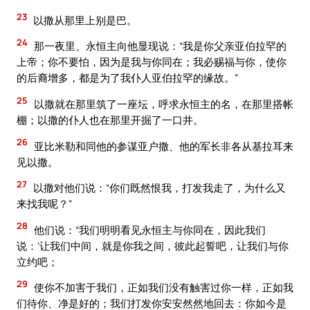
23
以撒从那里上别是巴。
24
那一夜里、永恒主向他显现说：“我是你父亲亚伯拉罕的
上帝；你不要怕，因为是我与你同在；我必赐福与你，使你
的后裔增多，都是为了我仆人亚伯拉罕的缘故。”
25
以撒就在那里筑了一座坛，呼求永恒主的名，在那里搭帐
棚；以撒的仆人也在那里开掘了一口井。
26
亚比米勒和同他的参谋亚户撒、他的军长非各从基拉耳来
见以撒。
27
以撒对他们说：“你们既然恨我，打发我走了，为什么又
来找我呢？”
28
他们说：“我们明明看见永恒主与你同在，因此我们
说：‘让我们中间，就是你我之间，彼此起誓吧，让我们与你
立约吧；
29
使你不加害于我们，正如我们没有触害过你一样，正如我
们待你、净是好的；我们打发你安安然然地回去：你如今是