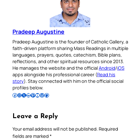
Pradeep Augustine
Pradeep Augustine is the founder of Catholic Gallery, a
faith-driven platform sharing Mass Readings in multiple
languages, prayers, quotes, catechism, Bible plans,
reflections, and other spiritual resources since 2013.
He manages the website and the official
Android
/
iOS
apps alongside his professional career (
Read his
story
). Stay connected with him on the official social
profiles below.
Follow Pradeep on Facebook
Follow Pradeep on Instagram
Follow Pradeep on X
Follow Pradeep on LinkedIn
Follow Pradeep on Pinterest
Subscribe to Pradeep’s Youtube Channel
Follow Pradeep on WordPress
Follow Pradeep on GitHub
Leave a Reply
Your email address will not be published.
Required
fields are marked
*