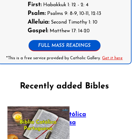
First:
Habakkuk 1: 12 - 2: 4
Psalm:
Psalms 9: 8-9, 10-11, 12-13
Alleluia:
Second Timothy 1: 10
Gospel:
Matthew 17: 14-20
FULL MASS READINGS
*This is a free service provided by Catholic Gallery.
Get it here
Recently added Bibles
Bíblia Católica
Portuguesa
July 16, 2025