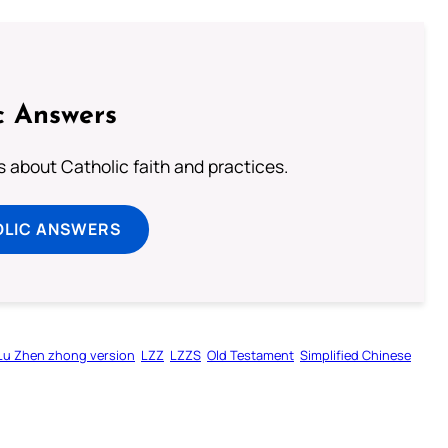
c Answers
about Catholic faith and practices.
OLIC ANSWERS
Lu Zhen zhong version
LZZ
LZZS
Old Testament
Simplified Chinese