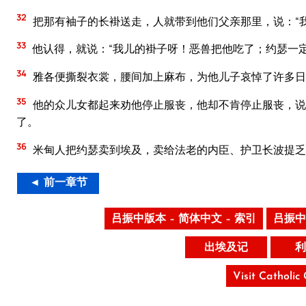
32
把那有袖子的长褂送走，人就带到他们父亲那里，说：“
33
他认得，就说：“我儿的褂子呀！恶兽把他吃了；约瑟一定
34
雅各便撕裂衣裳，腰间加上麻布，为他儿子哀悼了许多日
35
他的众儿女都起来劝他停止服丧，他却不肯停止服丧，说
了。
36
米甸人把约瑟卖到埃及，卖给法老的内臣、护卫长波提乏
◄ 前一章节
吕振中版本 – 简体中文 – 索引
吕振中
出埃及记
利
Visit Catholic