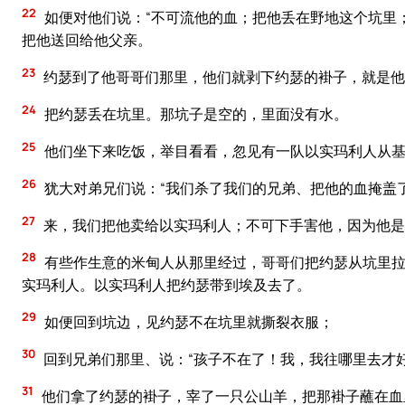
22
如便对他们说：“不可流他的血；把他丢在野地这个坑里
把他送回给他父亲。
23
约瑟到了他哥哥们那里，他们就剥下约瑟的褂子，就是他
24
把约瑟丢在坑里。那坑子是空的，里面没有水。
25
他们坐下来吃饭，举目看看，忽见有一队以实玛利人从基
26
犹大对弟兄们说：“我们杀了我们的兄弟、把他的血掩盖
27
来，我们把他卖给以实玛利人；不可下手害他，因为他是
28
有些作生意的米甸人从那里经过，哥哥们把约瑟从坑里拉
实玛利人。以实玛利人把约瑟带到埃及去了。
29
如便回到坑边，见约瑟不在坑里就撕裂衣服；
30
回到兄弟们那里、说：“孩子不在了！我，我往哪里去才好
31
他们拿了约瑟的褂子，宰了一只公山羊，把那褂子蘸在血