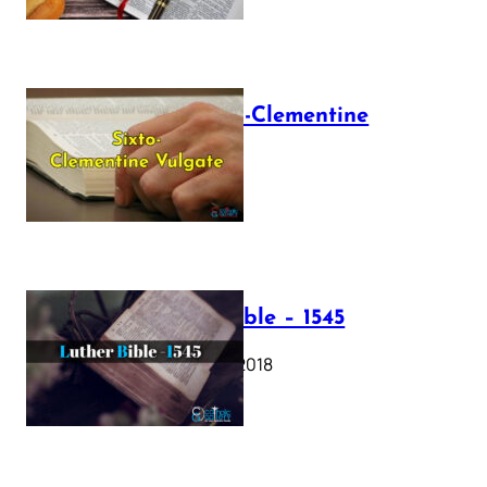
The Sixto-Clementine
Vulgate
July 12, 2025
Luther Bible – 1545
October 17, 2018