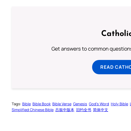
Catholi
Get answers to common questions 
READ CATH
Tags:
Bible
Bible Book
Bible Verse
Genesis
God’s Word
Holy Bible
Simplified Chinese Bible
吕振中版本
旧约全书
简体中文