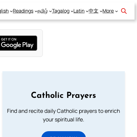
lish
Readings
தமிழ்
Tagalog
Latin
中文
More
Catholic Prayers
Find and recite daily Catholic prayers to enrich
your spiritual life.