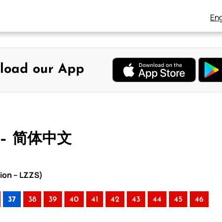
Eng
load our App
 – 简体中文
ion – LZZS)
37
38
39
40
41
42
43
44
45
46