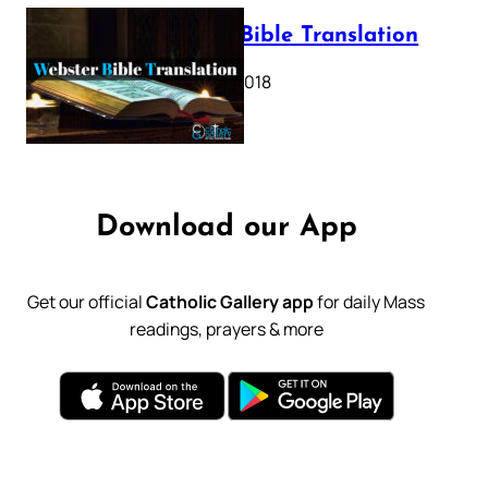
Webster Bible Translation
October 11, 2018
Download our App
Get our official
Catholic Gallery app
for daily Mass
readings, prayers & more