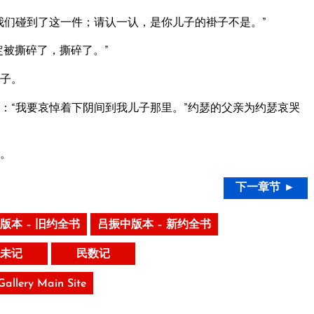
我们碰到了这一件；请认一认，是你儿子的褂子不是。”
被撕碎了，撕碎了。”
子。
：“我要哀悼着下阴间到我儿子那里。”约瑟的父亲为约瑟哀哭
。
下一章节 ►
版本 – 旧约全书
吕振中版本 – 新约全书
未记
民数记
 Gallery Main Site