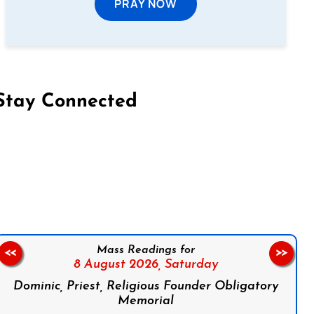
PRAY NOW
Stay Connected
on Facebook
Follow us on Instagram
Follow us on X
Subscribe to our YouTube Channel
Follow us on WhatsApp
Mass Readings for
<<
>>
8 August 2026,
Saturday
Dominic, Priest, Religious Founder Obligatory
Memorial