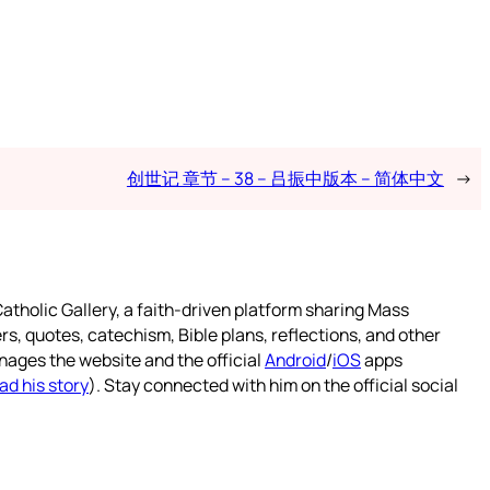
创世记 章节 – 38 – 吕振中版本 – 简体中文
→
atholic Gallery, a faith-driven platform sharing Mass
rs, quotes, catechism, Bible plans, reflections, and other
nages the website and the official
Android
/
iOS
apps
ad his story
). Stay connected with him on the official social