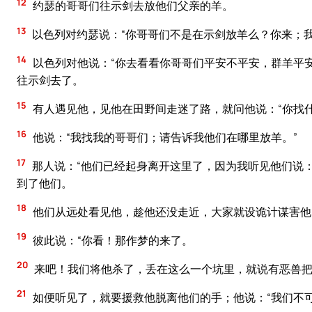
12
约瑟的哥哥们往示剑去放他们父亲的羊。
13
以色列对约瑟说：“你哥哥们不是在示剑放羊么？你来；我
14
以色列对他说：“你去看看你哥哥们平安不平安，群羊平
往示剑去了。
15
有人遇见他，见他在田野间走迷了路，就问他说：“你找什
16
他说：“我找我的哥哥们；请告诉我他们在哪里放羊。”
17
那人说：“他们已经起身离开这里了，因为我听见他们说：
到了他们。
18
他们从远处看见他，趁他还没走近，大家就设诡计谋害他
19
彼此说：“你看！那作梦的来了。
20
来吧！我们将他杀了，丢在这么一个坑里，就说有恶兽把
21
如便听见了，就要援救他脱离他们的手；他说：“我们不可