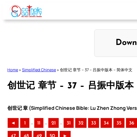
Skip
to
content
Down
Home
»
Simplified Chinese
»
创世记 章节 – 37 – 吕振中版本 – 简体中文
创世记 章节 – 37 – 吕振中版本
创世记 章 (Simplified Chinese Bible: Lu Zhen Zhong Vers
..
..
..
◄
1
11
21
31
32
33
34
35
36
47
48
49
50
►