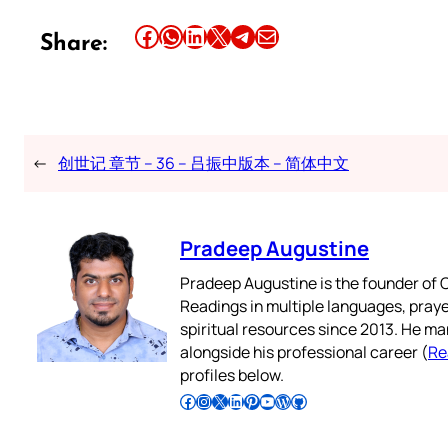
Share this article on Facebook
Share this article on WhatsApp
Share this article on LinkedIn
Share this article on X
Share this article on Telegram
Email this Article
Share:
←
创世记 章节 – 36 – 吕振中版本 – 简体中文
Pradeep Augustine
Pradeep Augustine is the founder of C
Readings in multiple languages, praye
spiritual resources since 2013. He ma
alongside his professional career (
Re
profiles below.
Follow Pradeep on Facebook
Follow Pradeep on Instagram
Follow Pradeep on X
Follow Pradeep on LinkedIn
Follow Pradeep on Pinterest
Subscribe to Pradeep’s Youtube Channel
Follow Pradeep on WordPress
Follow Pradeep on GitHub