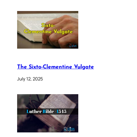
The Sixto-Clementine Vulgate
July 12, 2025