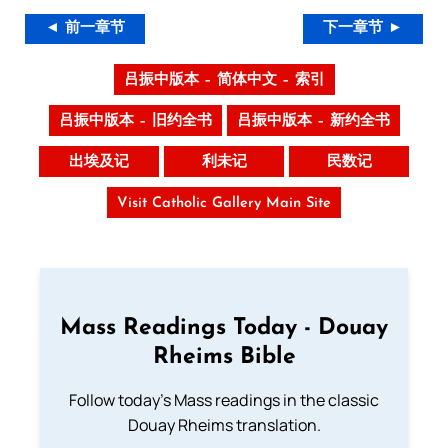
◄ 前一章节
下一章节 ►
吕振中版本 – 简体中文 – 索引
吕振中版本 – 旧约全书
吕振中版本 – 新约全书
出埃及记
利未记
民数记
Visit Catholic Gallery Main Site
Mass Readings Today - Douay
Rheims Bible
Follow today's Mass readings in the classic
Douay Rheims translation.