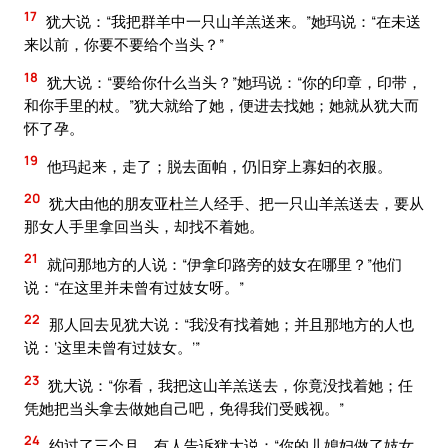
17
犹大说：“我把群羊中一只山羊羔送来。”她玛说：“在未送
来以前，你要不要给个当头？”
18
犹大说：“要给你什么当头？”她玛说：“你的印章，印带，
和你手里的杖。”犹大就给了她，便进去找她；她就从犹大而
怀了孕。
19
他玛起来，走了；脱去面帕，仍旧穿上寡妇的衣服。
20
犹大由他的朋友亚杜兰人经手、把一只山羊羔送去，要从
那女人手里拿回当头，却找不着她。
21
就问那地方的人说：“伊拿印路旁的妓女在哪里？”他们
说：“在这里并未曾有过妓女呀。”
22
那人回去见犹大说：“我没有找着她；并且那地方的人也
说：‘这里未曾有过妓女。’”
23
犹大说：“你看，我把这山羊羔送去，你竟没找着她；任
凭她把当头拿去做她自己吧，免得我们受贱视。”
24
约过了三个月，有人告诉犹大说：“你的儿媳妇做了妓女