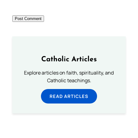
Catholic Articles
Explore articles on faith, spirituality, and
Catholic teachings.
READ ARTICLES