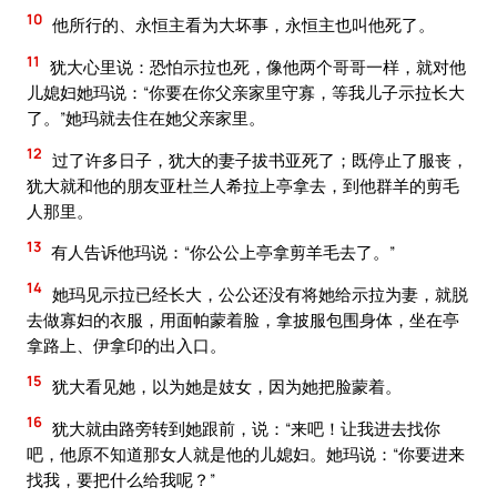
10
他所行的、永恒主看为大坏事，永恒主也叫他死了。
11
犹大心里说：恐怕示拉也死，像他两个哥哥一样，就对他
儿媳妇她玛说：“你要在你父亲家里守寡，等我儿子示拉长大
了。”她玛就去住在她父亲家里。
12
过了许多日子，犹大的妻子拔书亚死了；既停止了服丧，
犹大就和他的朋友亚杜兰人希拉上亭拿去，到他群羊的剪毛
人那里。
13
有人告诉他玛说：“你公公上亭拿剪羊毛去了。”
14
她玛见示拉已经长大，公公还没有将她给示拉为妻，就脱
去做寡妇的衣服，用面帕蒙着脸，拿披服包围身体，坐在亭
拿路上、伊拿印的出入口。
15
犹大看见她，以为她是妓女，因为她把脸蒙着。
16
犹大就由路旁转到她跟前，说：“来吧！让我进去找你
吧，他原不知道那女人就是他的儿媳妇。她玛说：“你要进来
找我，要把什么给我呢？”