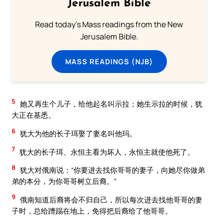
Jerusalem Bible
Read today's Mass readings from the New
Jerusalem Bible.
MASS READINGS (NJB)
5
她又再生个儿子，给他起名叫示拉；她生示拉的时候，犹
大正在基悉。
6
犹大为他的长子珥娶了妻名叫他玛。
7
犹大的长子珥、永恒主看为坏人，永恒主就使他死了。
8
犹大对俄南说：“你要进去找你哥哥的妻子，向她尽你做弟
弟的本分，为你哥哥树立后裔。”
9
俄南知道后裔将会不归自己，所以每次进去找他哥哥的妻
子时，总给蹧蹋在地上，免得把后裔给了他哥哥。