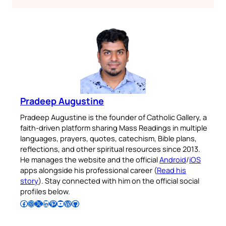
Pradeep Augustine
Pradeep Augustine is the founder of Catholic Gallery, a
faith-driven platform sharing Mass Readings in multiple
languages, prayers, quotes, catechism, Bible plans,
reflections, and other spiritual resources since 2013.
He manages the website and the official
Android
/
iOS
apps alongside his professional career (
Read his
story
). Stay connected with him on the official social
profiles below.
Follow Pradeep on Facebook
Follow Pradeep on Instagram
Follow Pradeep on X
Follow Pradeep on LinkedIn
Follow Pradeep on Pinterest
Subscribe to Pradeep’s Youtube Channel
Follow Pradeep on WordPress
Follow Pradeep on GitHub