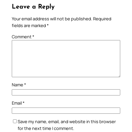
Leave a Reply
Your email address will not be published.
Required
fields are marked
*
Comment
*
Name
*
Email
*
Save my name, email, and website in this browser
for the next time I comment.