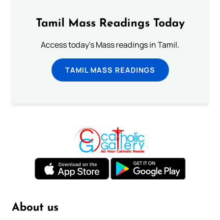
Tamil Mass Readings Today
Access today's Mass readings in Tamil.
TAMIL MASS READINGS
About us