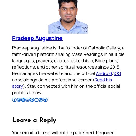
Pradeep Augustine
Pradeep Augustine is the founder of Catholic Gallery, a
faith-driven platform sharing Mass Readings in multiple
languages, prayers, quotes, catechism, Bible plans,
reflections, and other spiritual resources since 2013.
He manages the website and the official
Android
/
iOS
apps alongside his professional career (
Read his
story
). Stay connected with him on the official social
profiles below.
Follow Pradeep on Facebook
Follow Pradeep on Instagram
Follow Pradeep on X
Follow Pradeep on LinkedIn
Follow Pradeep on Pinterest
Subscribe to Pradeep’s Youtube Channel
Follow Pradeep on WordPress
Follow Pradeep on GitHub
Leave a Reply
Your email address will not be published.
Required