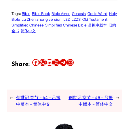
Tags:
Bible
Bible Book
Bible Verse
Genesis
God’s Word
Holy
Bible
Lu Zhen zhong version
LZZ
LZZS
Old Testament
Simplified Chinese
Simplified Chinese Bible
吕振中版本
旧约
全书
简体中文
Share this article on Facebook
Share this article on WhatsApp
Share this article on LinkedIn
Share this article on X
Share this article on Telegram
Email this Article
Share:
←
创世记 章节 – 44 – 吕振
创世记 章节 – 46 – 吕振
→
中版本 – 简体中文
中版本 – 简体中文