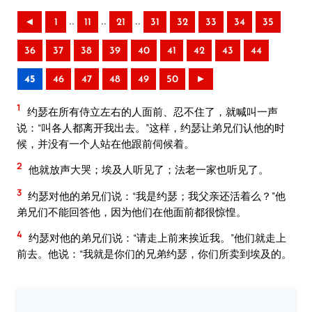
..
..
..
◄
1
11
21
31
32
33
34
35
36
37
38
39
40
41
42
43
44
45
46
47
48
49
50
►
1
约瑟在所有侍立左右的人面前、忍不住了，就喊叫一声
说：“叫各人都离开我出去。”这样，约瑟让弟兄们认他的时
候，并没有一个人站在他跟前伺候着。
2
他就放声大哭；埃及人听见了；法老一家也听见了。
3
约瑟对他的弟兄们说：“我是约瑟；我父亲还活着么？”他
弟兄们不能回答他，因为他们在他面前都很惊惶。
4
约瑟对他的弟兄们说：“请走上前来挨近我。”他们就走上
前去。他说：“我就是你们的兄弟约瑟，你们所卖到埃及的。