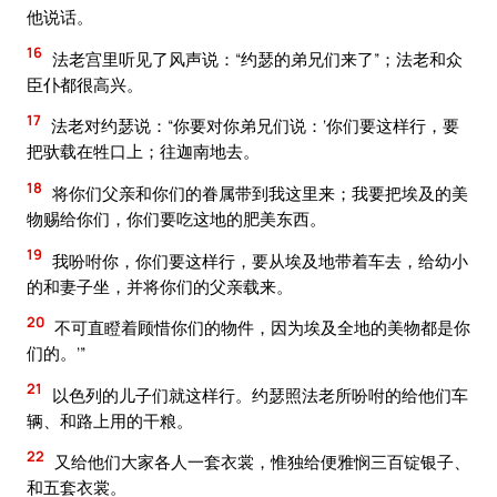
他说话。
16
法老宫里听见了风声说：“约瑟的弟兄们来了”；法老和众
臣仆都很高兴。
17
法老对约瑟说：“你要对你弟兄们说：‘你们要这样行，要
把驮载在牲口上；往迦南地去。
18
将你们父亲和你们的眷属带到我这里来；我要把埃及的美
物赐给你们，你们要吃这地的肥美东西。
19
我吩咐你，你们要这样行，要从埃及地带着车去，给幼小
的和妻子坐，并将你们的父亲载来。
20
不可直瞪着顾惜你们的物件，因为埃及全地的美物都是你
们的。’”
21
以色列的儿子们就这样行。约瑟照法老所吩咐的给他们车
辆、和路上用的干粮。
22
又给他们大家各人一套衣裳，惟独给便雅悯三百锭银子、
和五套衣裳。