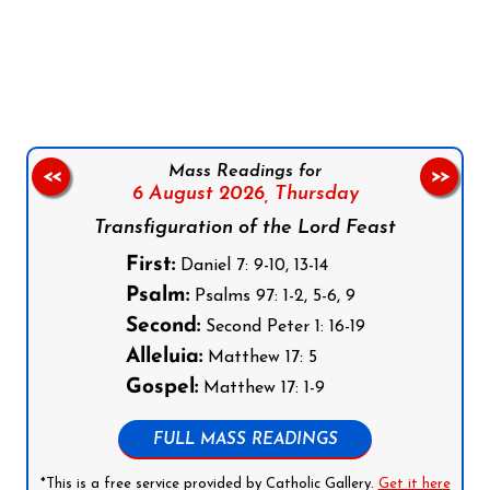
Follow us on Facebook
Follow us on Instagram
Follow us on X
Subscribe to our YouTube Channel
Follow us on WhatsApp
Mass Readings for
<<
>>
6 August 2026,
Thursday
Transfiguration of the Lord Feast
First:
Daniel 7: 9-10, 13-14
Psalm:
Psalms 97: 1-2, 5-6, 9
Second:
Second Peter 1: 16-19
Alleluia:
Matthew 17: 5
Gospel:
Matthew 17: 1-9
FULL MASS READINGS
*This is a free service provided by Catholic Gallery.
Get it here