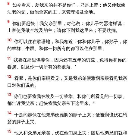
8
如今看来，差我来的并不是你们，乃是上帝；他又使我像
法老的父，做他全家的主，来管理埃及全地。
9
你们要赶快上我父亲那里，对他说：‘你儿子约瑟这样说：
上帝使我做全埃及的主；请你下到我这里来；不要耽搁。
10
你可以住在歌珊地，和我相近：你和你儿子，你孙子，你
的羊群、牛群、和你一切所有的都可以住在那里。
11
我要在那里供养你，因为还有五年的饥荒，免得你和你的
眷属、以及你一切所有的都败落。’
12
看哪，是你们亲眼看见，又是我弟弟便雅悯亲眼看见我亲
口对你们说的。
13
你们也要将我在埃及一切荣华、和你们所看见的一切事、
都告诉我父亲；赶快将我父亲带下这里来。”
14
于是约瑟伏在他弟弟便雅悯的脖子上哭；便雅悯也伏在约
瑟的脖子上哭。
15
他又和众弟兄亲嘴，伏在他们身上哭；随后他弟兄们就和