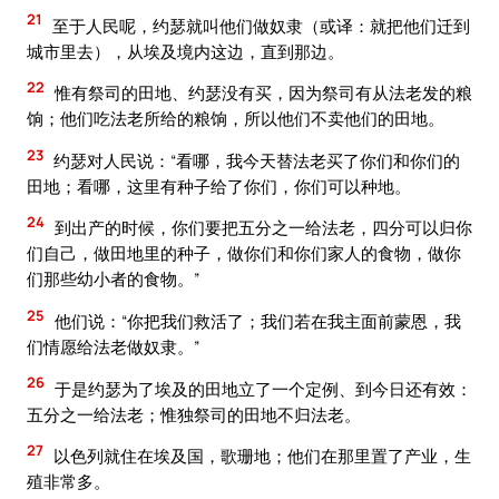
21
至于人民呢，约瑟就叫他们做奴隶（或译：就把他们迁到
城市里去），从埃及境内这边，直到那边。
22
惟有祭司的田地、约瑟没有买，因为祭司有从法老发的粮
饷；他们吃法老所给的粮饷，所以他们不卖他们的田地。
23
约瑟对人民说：“看哪，我今天替法老买了你们和你们的
田地；看哪，这里有种子给了你们，你们可以种地。
24
到出产的时候，你们要把五分之一给法老，四分可以归你
们自己，做田地里的种子，做你们和你们家人的食物，做你
们那些幼小者的食物。”
25
他们说：“你把我们救活了；我们若在我主面前蒙恩，我
们情愿给法老做奴隶。”
26
于是约瑟为了埃及的田地立了一个定例、到今日还有效：
五分之一给法老；惟独祭司的田地不归法老。
27
以色列就住在埃及国，歌珊地；他们在那里置了产业，生
殖非常多。