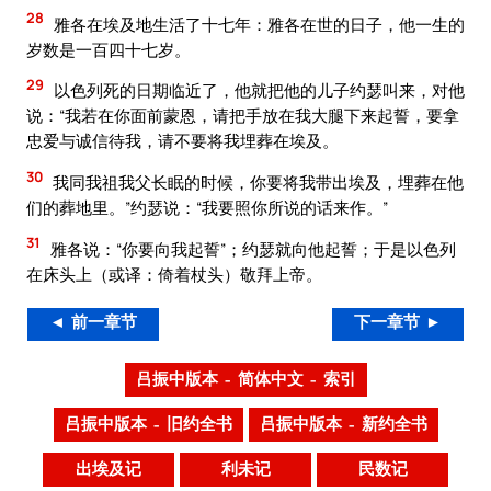
28
雅各在埃及地生活了十七年：雅各在世的日子，他一生的
岁数是一百四十七岁。
29
以色列死的日期临近了，他就把他的儿子约瑟叫来，对他
说：“我若在你面前蒙恩，请把手放在我大腿下来起誓，要拿
忠爱与诚信待我，请不要将我埋葬在埃及。
30
我同我祖我父长眠的时候，你要将我带出埃及，埋葬在他
们的葬地里。”约瑟说：“我要照你所说的话来作。”
31
雅各说：“你要向我起誓”；约瑟就向他起誓；于是以色列
在床头上（或译：倚着杖头）敬拜上帝。
◄ 前一章节
下一章节 ►
吕振中版本 – 简体中文 – 索引
吕振中版本 – 旧约全书
吕振中版本 – 新约全书
出埃及记
利未记
民数记