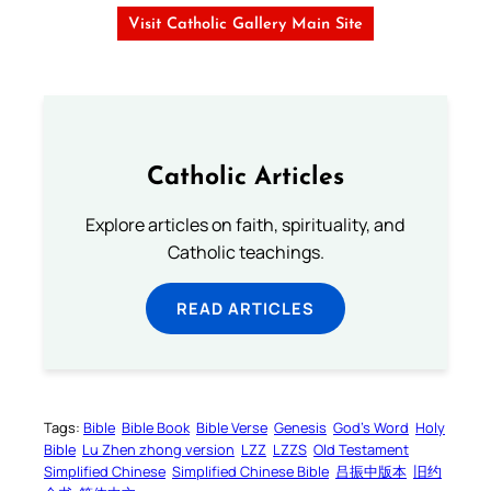
Visit Catholic Gallery Main Site
Catholic Articles
Explore articles on faith, spirituality, and
Catholic teachings.
READ ARTICLES
Tags:
Bible
Bible Book
Bible Verse
Genesis
God’s Word
Holy
Bible
Lu Zhen zhong version
LZZ
LZZS
Old Testament
Simplified Chinese
Simplified Chinese Bible
吕振中版本
旧约