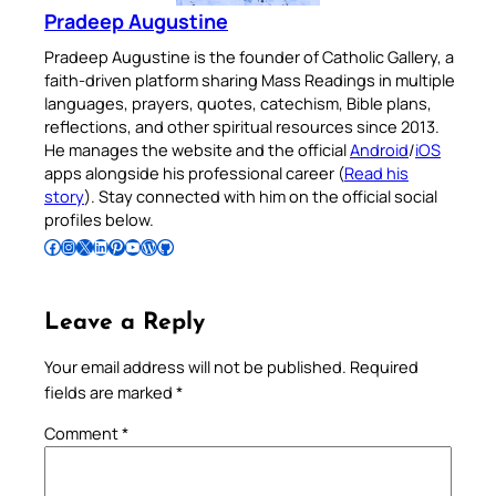
Pradeep Augustine
Pradeep Augustine is the founder of Catholic Gallery, a
faith-driven platform sharing Mass Readings in multiple
languages, prayers, quotes, catechism, Bible plans,
reflections, and other spiritual resources since 2013.
He manages the website and the official
Android
/
iOS
apps alongside his professional career (
Read his
story
). Stay connected with him on the official social
profiles below.
Follow Pradeep on Facebook
Follow Pradeep on Instagram
Follow Pradeep on X
Follow Pradeep on LinkedIn
Follow Pradeep on Pinterest
Subscribe to Pradeep’s Youtube Channel
Follow Pradeep on WordPress
Follow Pradeep on GitHub
Leave a Reply
Your email address will not be published.
Required
fields are marked
*
Comment
*