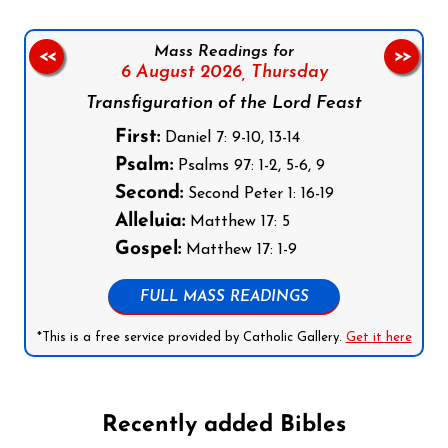
Mass Readings for
<<
>>
6 August 2026,
Thursday
Transfiguration of the Lord Feast
First:
Daniel 7: 9-10, 13-14
Psalm:
Psalms 97: 1-2, 5-6, 9
Second:
Second Peter 1: 16-19
Alleluia:
Matthew 17: 5
Gospel:
Matthew 17: 1-9
FULL MASS READINGS
*This is a free service provided by Catholic Gallery.
Get it here
Recently added Bibles