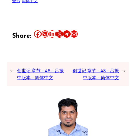
全书
简体中文
Share this article on Facebook
Share this article on WhatsApp
Share this article on LinkedIn
Share this article on X
Share this article on Telegram
Email this Article
Share:
←
创世记 章节 – 46 – 吕振
创世记 章节 – 48 – 吕振
→
中版本 – 简体中文
中版本 – 简体中文