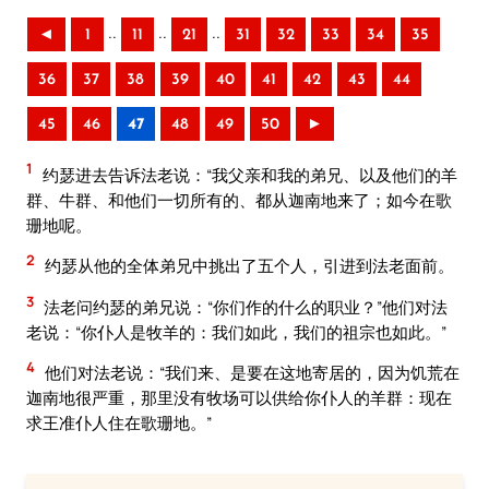
..
..
..
◄
1
11
21
31
32
33
34
35
36
37
38
39
40
41
42
43
44
45
46
47
48
49
50
►
1
约瑟进去告诉法老说：“我父亲和我的弟兄、以及他们的羊
群、牛群、和他们一切所有的、都从迦南地来了；如今在歌
珊地呢。
2
约瑟从他的全体弟兄中挑出了五个人，引进到法老面前。
3
法老问约瑟的弟兄说：“你们作的什么的职业？”他们对法
老说：“你仆人是牧羊的：我们如此，我们的祖宗也如此。”
4
他们对法老说：“我们来、是要在这地寄居的，因为饥荒在
迦南地很严重，那里没有牧场可以供给你仆人的羊群：现在
求王准仆人住在歌珊地。”