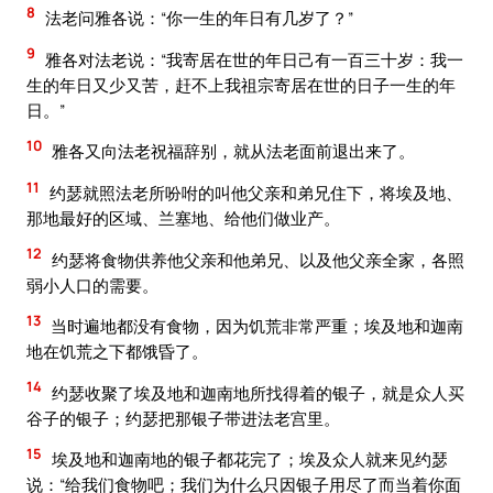
8
法老问雅各说：“你一生的年日有几岁了？”
9
雅各对法老说：“我寄居在世的年日己有一百三十岁：我一
生的年日又少又苦，赶不上我祖宗寄居在世的日子一生的年
日。”
10
雅各又向法老祝福辞别，就从法老面前退出来了。
11
约瑟就照法老所吩咐的叫他父亲和弟兄住下，将埃及地、
那地最好的区域、兰塞地、给他们做业产。
12
约瑟将食物供养他父亲和他弟兄、以及他父亲全家，各照
弱小人口的需要。
13
当时遍地都没有食物，因为饥荒非常严重；埃及地和迦南
地在饥荒之下都饿昏了。
14
约瑟收聚了埃及地和迦南地所找得着的银子，就是众人买
谷子的银子；约瑟把那银子带进法老宫里。
15
埃及地和迦南地的银子都花完了；埃及众人就来见约瑟
说：“给我们食物吧；我们为什么只因银子用尽了而当着你面