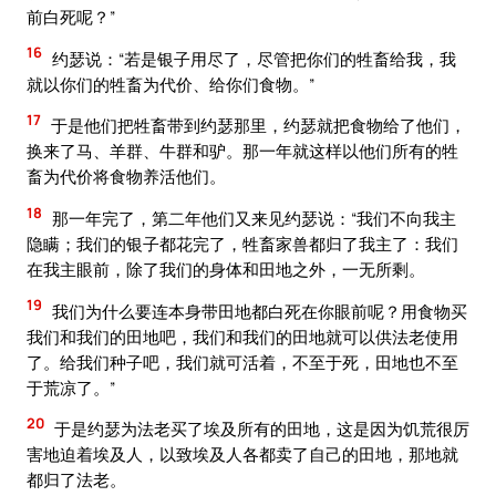
前白死呢？”
16
约瑟说：“若是银子用尽了，尽管把你们的牲畜给我，我
就以你们的牲畜为代价、给你们食物。”
17
于是他们把牲畜带到约瑟那里，约瑟就把食物给了他们，
换来了马、羊群、牛群和驴。那一年就这样以他们所有的牲
畜为代价将食物养活他们。
18
那一年完了，第二年他们又来见约瑟说：“我们不向我主
隐瞒；我们的银子都花完了，牲畜家兽都归了我主了：我们
在我主眼前，除了我们的身体和田地之外，一无所剩。
19
我们为什么要连本身带田地都白死在你眼前呢？用食物买
我们和我们的田地吧，我们和我们的田地就可以供法老使用
了。给我们种子吧，我们就可活着，不至于死，田地也不至
于荒凉了。”
20
于是约瑟为法老买了埃及所有的田地，这是因为饥荒很厉
害地迫着埃及人，以致埃及人各都卖了自己的田地，那地就
都归了法老。