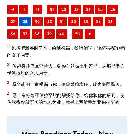
..
..
◄
1
11
21
22
23
24
25
26
27
28
29
30
31
32
33
34
35
..
36
37
38
39
40
50
►
1
以撒把雅各叫了来，给他祝福，吩咐他说：“你不要娶迦南
的女子为妻。
2
你起身往巴旦亚兰去，到你外祖彼土利家里，从那里娶你
母舅拉班的女儿为妻。
3
愿全能的上帝赐福与你，使你繁殖增多，成为集团民族。
4
愿上帝将给亚伯拉罕祝的福赐给你，给你和你的后裔，使
你取得你所寄居的地以为业，就是上帝所赐给亚伯拉罕的。