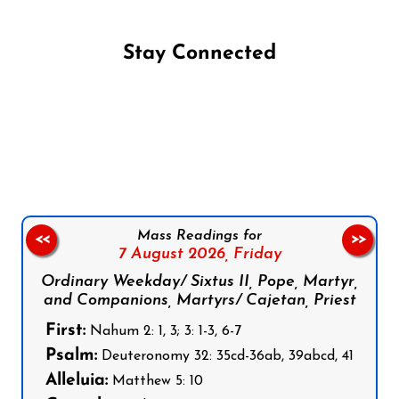
Stay Connected
Follow us on Facebook
Follow us on Instagram
Follow us on X
Subscribe to our YouTube Channel
Follow us on WhatsApp
Mass Readings for
<<
>>
7 August 2026,
Friday
Ordinary Weekday/ Sixtus II, Pope, Martyr,
and Companions, Martyrs/ Cajetan, Priest
First:
Nahum 2: 1, 3; 3: 1-3, 6-7
Psalm:
Deuteronomy 32: 35cd-36ab, 39abcd, 41
Alleluia:
Matthew 5: 10