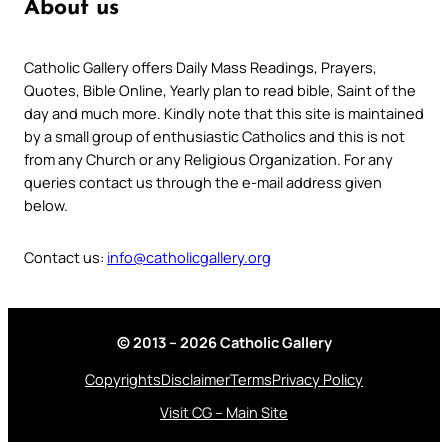
About us
Catholic Gallery offers Daily Mass Readings, Prayers,
Quotes, Bible Online, Yearly plan to read bible, Saint of the
day and much more. Kindly note that this site is maintained
by a small group of enthusiastic Catholics and this is not
from any Church or any Religious Organization. For any
queries contact us through the e-mail address given
below.
Contact us:
info@catholicgallery.org
© 2013 – 2026 Catholic Gallery
Copyrights
Disclaimer
Terms
Privacy Policy
Visit CG – Main Site