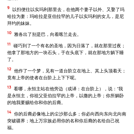
9
以扫便往以实玛利那里去，在他两个妻子以外、又娶了玛
哈拉为妻：玛哈拉是亚伯拉罕的儿子以实玛利的女儿，是尼
拜约的妹妹。
10
雅各出了别是巴，向着喀兰走去。
11
碰巧到了一个有名的圣地，因为日落了，就在那里过夜；
他拿了那地方的一块石头，于在头底下，就在那地方躺下睡
了。
12
他作了一个梦，见有一道台阶立在地上、其上头顶着天；
竟有上帝的使者在台阶上上下下呢。
13
看哪，永恒主站在他旁边（或译：在台阶上），说：“我
是永恒主，你祖父亚伯拉罕的上帝，以撒的上帝；你所躺卧
的地我要赐给你和你的后裔。
14
你的后裔必像地上的尘沙那么多；你必向西向东向北向南
突破疆界；地上万宗族必用你的名和你后裔的名给自己祝
福。