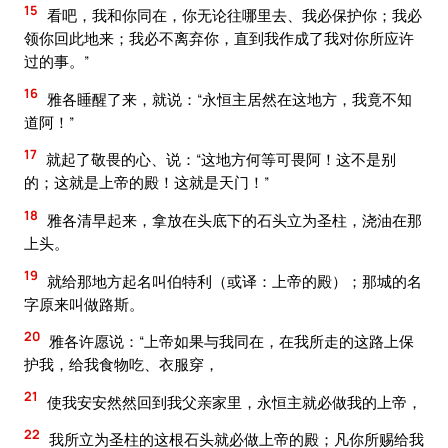
15
看吧，我和你同在，你无论往哪里去、我必保护你；我必
领你回此地来；我必不离弃你，直到我作成了我对你所应许
过的事。”
16
雅各睡醒了来，就说：“永恒主居然在这地方，我竟不知
道阿！”
17
就起了敬畏的心、说：“这地方何等可畏阿！这不是别
的；这就是上帝的殿！这就是天门！”
18
雅各清早起来，拿放在头底下的石头立为圣柱，浇油在那
上头。
19
就给那地方起名叫伯特利（或译：上帝的殿）；那城的名
字原来叫做路斯。
20
雅各许愿说：“上帝如果与我同在，在我所走的这路上保
护我，给我食物吃、衣服穿，
21
使我安安然然回到我父亲家里，永恒主就必做我的上帝，
22
我所立为圣柱的这根石头就必做上帝的殿；凡你所赐给我