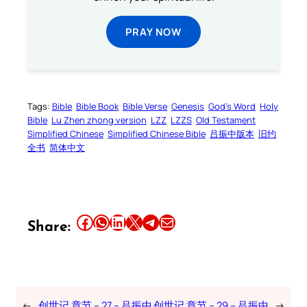
PRAY NOW
Tags:
Bible
Bible Book
Bible Verse
Genesis
God’s Word
Holy
Bible
Lu Zhen zhong version
LZZ
LZZS
Old Testament
Simplified Chinese
Simplified Chinese Bible
吕振中版本
旧约
全书
简体中文
Share this article on Facebook
Share this article on WhatsApp
Share this article on LinkedIn
Share this article on X
Share this article on Telegram
Email this Article
Share:
←
创世记 章节 – 27 – 吕振中
创世记 章节 – 29 – 吕振中
→