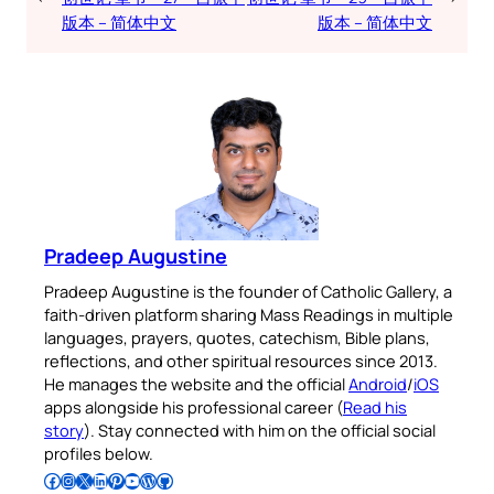
版本 – 简体中文
版本 – 简体中文
Pradeep Augustine
Pradeep Augustine is the founder of Catholic Gallery, a
faith-driven platform sharing Mass Readings in multiple
languages, prayers, quotes, catechism, Bible plans,
reflections, and other spiritual resources since 2013.
He manages the website and the official
Android
/
iOS
apps alongside his professional career (
Read his
story
). Stay connected with him on the official social
profiles below.
Follow Pradeep on Facebook
Follow Pradeep on Instagram
Follow Pradeep on X
Follow Pradeep on LinkedIn
Follow Pradeep on Pinterest
Subscribe to Pradeep’s Youtube Channel
Follow Pradeep on WordPress
Follow Pradeep on GitHub