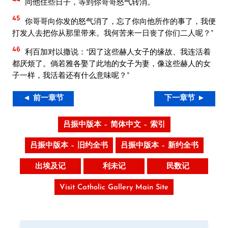
同他住些日子，等到你哥哥怒气转消。
45
你哥哥向你发的怒气消了，忘了你向他所作的事了，我便
打发人去把你从那里带来。我何苦来一日丧了你们二人呢？”
46
利百加对以撒说：“因了这些赫人女子的缘故、我连活着
都厌烦了。倘若雅各娶了此地的女子为妻，像这些赫人的女
子一样，我活着还有什么意味呢？”
◄ 前一章节
下一章节 ►
吕振中版本 – 简体中文 – 索引
吕振中版本 – 旧约全书
吕振中版本 – 新约全书
出埃及记
利未记
民数记
Visit Catholic Gallery Main Site