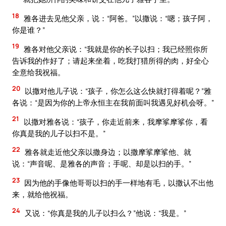
18
雅各进去见他父亲，说：“阿爸。”以撒说：“嗯；孩子阿，
你是谁？”
19
雅各对他父亲说：“我就是你的长子以扫；我已经照你所
告诉我的作好了；请起来坐着，吃我打猎所得的肉，好全心
全意给我祝福。
20
以撒对他儿子说：“孩子，你怎么这么快就打得着呢？”雅
各说：“是因为你的上帝永恒主在我前面叫我遇见好机会呀。”
21
以撒对雅各说：“孩子，你走近前来，我摩挲摩挲你，看
你真是我的儿子以扫不是。”
22
雅各就走近他父亲以撒身边；以撒摩挲摩挲他、就
说：“声音呢、是雅各的声音；手呢、却是以扫的手。”
23
因为他的手像他哥哥以扫的手一样地有毛，以撒认不出他
来，就给他祝福。
24
又说：“你真是我的儿子以扫么？”他说：“我是。”