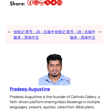
Share this article on Facebook
Share this article on WhatsApp
Share this article on LinkedIn
Share this article on X
Share this article on Telegram
Email this Article
Share:
←
创世记 章节 – 26 – 吕振中
创世记 章节 – 28 – 吕振中
→
版本 – 简体中文
版本 – 简体中文
Pradeep Augustine
Pradeep Augustine is the founder of Catholic Gallery, a
faith-driven platform sharing Mass Readings in multiple
languages, prayers, quotes, catechism, Bible plans,