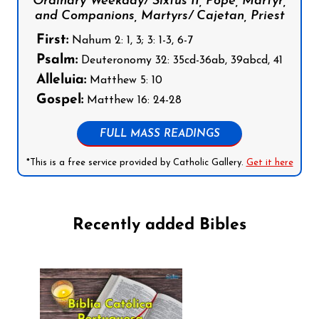
Ordinary Weekday/ Sixtus II, Pope, Martyr,
and Companions, Martyrs/ Cajetan, Priest
First:
Nahum 2: 1, 3; 3: 1-3, 6-7
Psalm:
Deuteronomy 32: 35cd-36ab, 39abcd, 41
Alleluia:
Matthew 5: 10
Gospel:
Matthew 16: 24-28
FULL MASS READINGS
*This is a free service provided by Catholic Gallery.
Get it here
Recently added Bibles