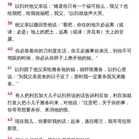
38
以扫对他父亲说：“难道你只有一个福可祝么，我父？也
给我吧，给我祝福吧，我父。”以扫就放声大哭。
39
他父亲以撒回答他说：“看吧，你住的地方必远离（或
译：必是）地上的肥土，远离（或译：并且有）天上的甘
露。
40
你必靠着你的刀剑度生活，你又必服事你弟兄，到你不可
驾驭的时候，你必从你脖子上挣开他的轭。”
41
以扫因了他父亲给雅各祝的福，就怀恨雅各，以扫心里
说：“为我父亲居丧的日子近了；那时我一定要杀我兄弟雅
各。”
42
有人把利百加大儿子以扫所说的话告诉利百加，利百加就
打发人把小儿子雅各叫来，对他说：“注意吧，关于你的事，
你哥哥想要杀你、来消他的恨。
43
现在我儿，你要听我的话；起来，逃往喀兰，我哥哥拉班
那里。
44