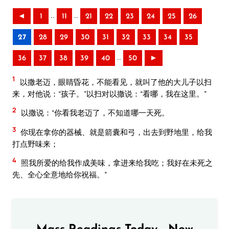
..
..
◄
1
11
21
22
23
24
25
26
27
28
29
30
31
32
33
34
35
..
36
37
38
39
40
50
►
1
以撒老迈，眼睛昏花，不能看见，就叫了他的大儿子以扫
来，对他说：“孩子。”以扫对以撒说：“看哪，我在这里。”
2
以撒说：“你看我老迈了，不知道哪一天死。
3
你现在拿你的器械、就是箭囊和弓，出去到野地里，给我
打点野味来；
4
照我所爱的给我作成美味，拿进来给我吃；我好在未死之
先、全心全意地给你祝福。”