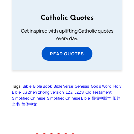
Catholic Quotes
Get inspired with uplifting Catholic quotes
every day.
READ QUOTES
Tags:
Bible
Bible Book
Bible Verse
Genesis
God’s Word
Holy
Bible
Lu Zhen zhong version
LZZ
LZZS
Old Testament
Simplified Chinese
Simplified Chinese Bible
吕振中版本
旧约
全书
简体中文