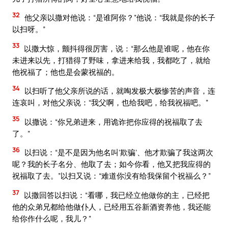
32
他父亲以撒对他说：“是谁阿你？”他说：“我就是你的长子
以扫呀。”
33
以撒大惊，颤抖得很厉害，说：“那么他是谁呢，他在你
未进来以先，打猎得了野味，拿进来给我，我都吃了，就给
他祝福了；他也是会蒙祝福的。
34
以扫听了他父亲所说的话，就啕发极大极惨苦的声音，连
连哀叫，对他父亲说：“我父啊，也给我吧，给我祝福吧。”
35
以撒说：“你兄弟进来，用诡诈把你应得的祝福取了去
了。”
36
以扫说：“是不是因为他名叫‘欺骗’、他才欺骗了我这两次
呢？我的长子名分、他取了去；如今你看，他又把我应得的
祝福取了去。”以扫又说：“难道你没有给我保留个祝福么？”
37
以撒回答以扫说：“看哪，我已经立他做你的主，已经把
他的众弟兄都给他做仆人，已经用五谷新酒资养他，我还能
给你作什么呢，我儿？”