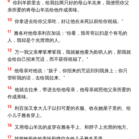
9
你到羊群里去，给我拉两只好的母山羊羔来，我便照你父
亲所爱的将母山羊羔给他作成美味。
10
你拿进去给你父亲吃，好让他在未死以前给你祝福。”
11
雅各对他母亲利百加说：“你看，我哥哥以扫是个有毛的
人，我却是个光滑滑的人。
12
万一我父亲摩挲摩挲我，我就被他看为欺哄人的，那我就
会给自己招来咒诅，而不获得祝福了。”
13
他母亲对他说：“孩子，你招来的咒诅归到我身上；你只
管听我的话，去给我拉来。”
14
他就去拉来，带进去给他母亲，他母亲就照他父亲所爱的
作成美味。
15
利百加又拿大儿子以扫可爱的衣服、收在她屋子里的、给
小儿子雅各穿上。
16
又用母山羊羔的皮穿在雅各手上、和脖子上光滑的地方。
17
就把她所作的美味和饼交在他儿子雅各手里。