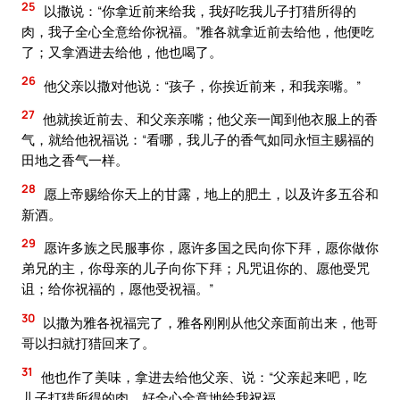
25
以撒说：“你拿近前来给我，我好吃我儿子打猎所得的
肉，我子全心全意给你祝福。”雅各就拿近前去给他，他便吃
了；又拿酒进去给他，他也喝了。
26
他父亲以撒对他说：“孩子，你挨近前来，和我亲嘴。”
27
他就挨近前去、和父亲亲嘴；他父亲一闻到他衣服上的香
气，就给他祝福说：“看哪，我儿子的香气如同永恒主赐福的
田地之香气一样。
28
愿上帝赐给你天上的甘露，地上的肥土，以及许多五谷和
新酒。
29
愿许多族之民服事你，愿许多国之民向你下拜，愿你做你
弟兄的主，你母亲的儿子向你下拜；凡咒诅你的、愿他受咒
诅；给你祝福的，愿他受祝福。”
30
以撒为雅各祝福完了，雅各刚刚从他父亲面前出来，他哥
哥以扫就打猎回来了。
31
他也作了美味，拿进去给他父亲、说：“父亲起来吧，吃
儿子打猎所得的肉，好全心全意地给我祝福。