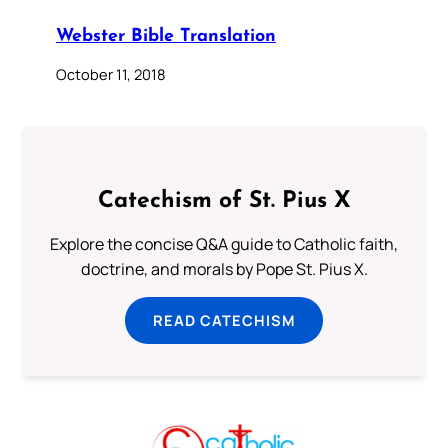
Webster Bible Translation
October 11, 2018
Catechism of St. Pius X
Explore the concise Q&A guide to Catholic faith,
doctrine, and morals by Pope St. Pius X.
READ CATECHISM