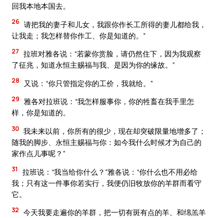
回我本地本国去。
26
请把我的妻子和儿女，我跟你作长工所得的妻儿都给我，
让我走；我怎样替你作工、你是知道的。”
27
拉班对雅各说：“若蒙你赏脸，请仍然住下，因为我观察
了征兆，知道永恒主赐福与我、是因为你的缘故。”
28
又说：“你只管指定你的工价，我就给。”
29
雅各对拉班说：“我怎样服事你，你的牲畜在我手里怎
样，你是知道的。
30
我未来以前，你所有的很少，现在却突破限量地增多了；
随我的脚步、永恒主赐福与你：如今我什么时候才为自己的
家作点儿事呢？”
31
拉班说：“我当给你什么？”雅各说：“你什么也不用必给
我；只有这一件事你若实行，我便仍旧牧放你的羊群而看守
它。
32
今天我要走遍你的羊群，把一切有斑有点的羊、和绵羔羊