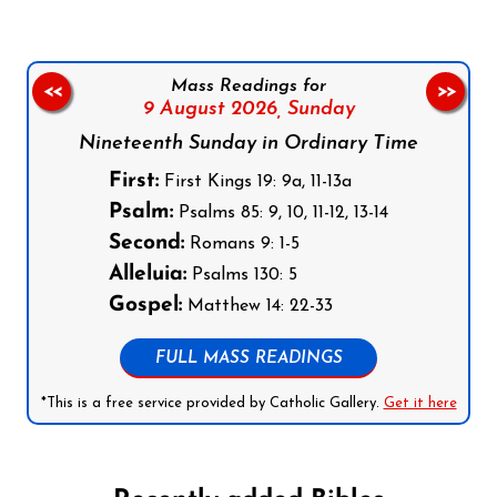
Mass Readings for
<<
>>
9 August 2026,
Sunday
Nineteenth Sunday in Ordinary Time
First:
First Kings 19: 9a, 11-13a
Psalm:
Psalms 85: 9, 10, 11-12, 13-14
Second:
Romans 9: 1-5
Alleluia:
Psalms 130: 5
Gospel:
Matthew 14: 22-33
FULL MASS READINGS
*This is a free service provided by Catholic Gallery.
Get it here