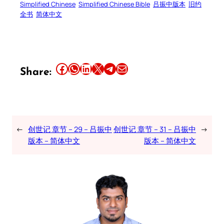
Simplified Chinese
Simplified Chinese Bible
吕振中版本
旧约
全书
简体中文
Share this article on Facebook
Share this article on WhatsApp
Share this article on LinkedIn
Share this article on X
Share this article on Telegram
Email this Article
Share:
←
创世记 章节 – 29 – 吕振中
创世记 章节 – 31 – 吕振中
→
版本 – 简体中文
版本 – 简体中文