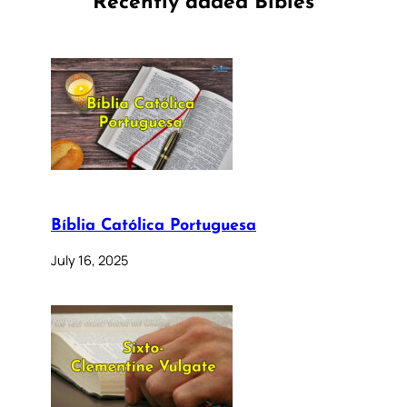
Recently added Bibles
Bíblia Católica Portuguesa
July 16, 2025