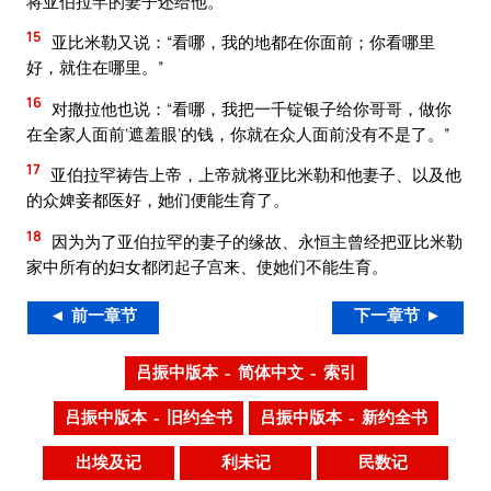
将亚伯拉罕的妻子还给他。
15
亚比米勒又说：“看哪，我的地都在你面前；你看哪里
好，就住在哪里。”
16
对撒拉他也说：“看哪，我把一千锭银子给你哥哥，做你
在全家人面前‘遮羞眼’的钱，你就在众人面前没有不是了。”
17
亚伯拉罕祷告上帝，上帝就将亚比米勒和他妻子、以及他
的众婢妾都医好，她们便能生育了。
18
因为为了亚伯拉罕的妻子的缘故、永恒主曾经把亚比米勒
家中所有的妇女都闭起子宫来、使她们不能生育。
◄ 前一章节
下一章节 ►
吕振中版本 – 简体中文 – 索引
吕振中版本 – 旧约全书
吕振中版本 – 新约全书
出埃及记
利未记
民数记