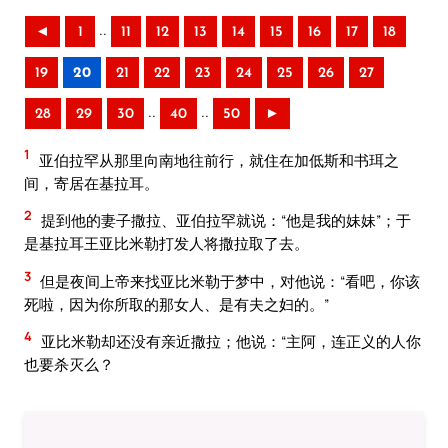
..
◄
1
11
12
13
14
15
16
17
18
19
20
21
22
23
24
25
26
27
..
..
28
29
30
40
50
►
1
亚伯拉罕从那里向南地往前行，就住在加低斯和书珥之
间，寄居在基拉耳。
2
提到他的妻子撒拉、亚伯拉罕就说：“他是我的妹妹”；于
是基拉耳王亚比米勒打发人将撒拉取了去。
3
但是夜间上帝来找亚比米勒于梦中，对他说：“看吧，你该
死啦，因为你所取的那女人、是有夫之妇的。”
4
亚比米勒却还没有亲近撒拉；他说：“主阿，连正义的人你
也要杀灭么？