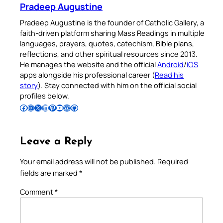
Pradeep Augustine
Pradeep Augustine is the founder of Catholic Gallery, a
faith-driven platform sharing Mass Readings in multiple
languages, prayers, quotes, catechism, Bible plans,
reflections, and other spiritual resources since 2013.
He manages the website and the official
Android
/
iOS
apps alongside his professional career (
Read his
story
). Stay connected with him on the official social
profiles below.
Follow Pradeep on Facebook
Follow Pradeep on Instagram
Follow Pradeep on X
Follow Pradeep on LinkedIn
Follow Pradeep on Pinterest
Subscribe to Pradeep’s Youtube Channel
Follow Pradeep on WordPress
Follow Pradeep on GitHub
Leave a Reply
Your email address will not be published.
Required
fields are marked
*
Comment
*