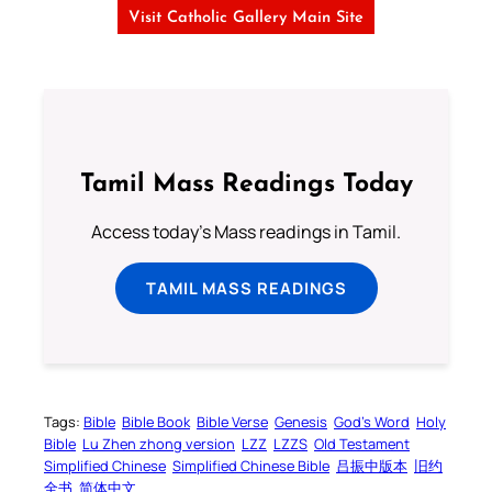
Visit Catholic Gallery Main Site
Tamil Mass Readings Today
Access today's Mass readings in Tamil.
TAMIL MASS READINGS
Tags:
Bible
Bible Book
Bible Verse
Genesis
God’s Word
Holy
Bible
Lu Zhen zhong version
LZZ
LZZS
Old Testament
Simplified Chinese
Simplified Chinese Bible
吕振中版本
旧约
全书
简体中文