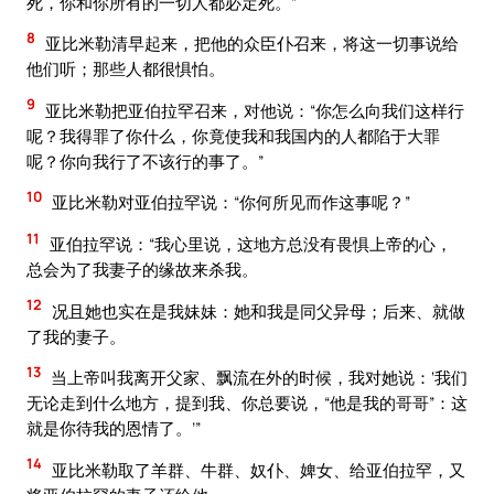
死，你和你所有的一切人都必定死。”
8
亚比米勒清早起来，把他的众臣仆召来，将这一切事说给
他们听；那些人都很惧怕。
9
亚比米勒把亚伯拉罕召来，对他说：“你怎么向我们这样行
呢？我得罪了你什么，你竟使我和我国内的人都陷于大罪
呢？你向我行了不该行的事了。”
10
亚比米勒对亚伯拉罕说：“你何所见而作这事呢？”
11
亚伯拉罕说：“我心里说，这地方总没有畏惧上帝的心，
总会为了我妻子的缘故来杀我。
12
况且她也实在是我妹妹：她和我是同父异母；后来、就做
了我的妻子。
13
当上帝叫我离开父家、飘流在外的时候，我对她说：‘我们
无论走到什么地方，提到我、你总要说，“他是我的哥哥”：这
就是你待我的恩情了。’”
14
亚比米勒取了羊群、牛群、奴仆、婢女、给亚伯拉罕，又