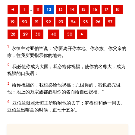
..
◄
1
11
12
13
14
15
16
17
18
19
20
21
22
23
24
25
26
27
..
..
28
29
30
40
50
►
1
永恒主对亚伯兰说：“你要离开你本地、你亲族、你父亲的
家，往我所要指示你的地去。
2
我必使你成为大国；我必给你祝福，使你的名尊大；成为
祝福的口头语：
3
给你祝福的，我也必给他祝福；咒诅你的，我也必咒诅
他：地上的万宗族都必用你的名而给自己祝福。”
4
亚伯兰就照永恒主所吩咐他的去了；罗得也和他一同去。
亚伯兰出喀兰的时候，正七十五岁。