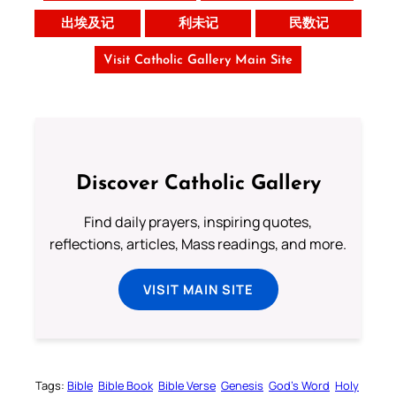
出埃及记
利未记
民数记
Visit Catholic Gallery Main Site
Discover Catholic Gallery
Find daily prayers, inspiring quotes,
reflections, articles, Mass readings, and more.
VISIT MAIN SITE
Tags:
Bible
Bible Book
Bible Verse
Genesis
God’s Word
Holy