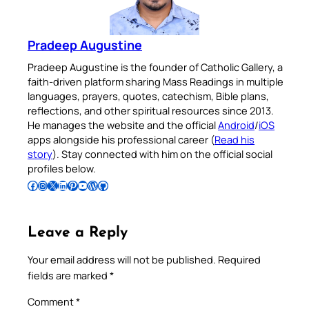
Pradeep Augustine
Pradeep Augustine is the founder of Catholic Gallery, a
faith-driven platform sharing Mass Readings in multiple
languages, prayers, quotes, catechism, Bible plans,
reflections, and other spiritual resources since 2013.
He manages the website and the official
Android
/
iOS
apps alongside his professional career (
Read his
story
). Stay connected with him on the official social
profiles below.
Follow Pradeep on Facebook
Follow Pradeep on Instagram
Follow Pradeep on X
Follow Pradeep on LinkedIn
Follow Pradeep on Pinterest
Subscribe to Pradeep’s Youtube Channel
Follow Pradeep on WordPress
Follow Pradeep on GitHub
Leave a Reply
Your email address will not be published.
Required
fields are marked
*
Comment
*