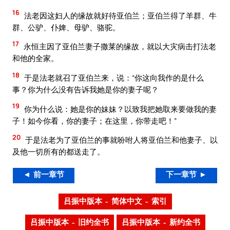
16
法老因这妇人的缘故就好待亚伯兰；亚伯兰得了羊群、牛
群、公驴、仆婢、母驴、骆驼。
17
永恒主因了亚伯兰妻子撒莱的缘故，就以大灾病击打法老
和他的全家。
18
于是法老就召了亚伯兰来，说：“你这向我作的是什么
事？你为什么没有告诉我她是你的妻子呢？
19
你为什么说：她是你的妹妹？以致我把她取来要做我的妻
子！如今你看，你的妻子；在这里，你带走吧！”
20
于是法老为了亚伯兰的事就吩咐人将亚伯兰和他妻子、以
及他一切所有的都送走了。
◄ 前一章节
下一章节 ►
吕振中版本 – 简体中文 – 索引
吕振中版本 – 旧约全书
吕振中版本 – 新约全书