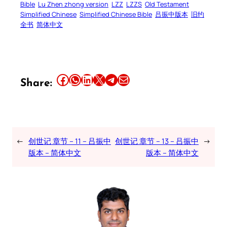
Bible
Lu Zhen zhong version
LZZ
LZZS
Old Testament
Simplified Chinese
Simplified Chinese Bible
吕振中版本
旧约
全书
简体中文
Share this article on Facebook
Share this article on WhatsApp
Share this article on LinkedIn
Share this article on X
Share this article on Telegram
Email this Article
Share:
←
创世记 章节 – 11 – 吕振中
创世记 章节 – 13 – 吕振中
→
版本 – 简体中文
版本 – 简体中文