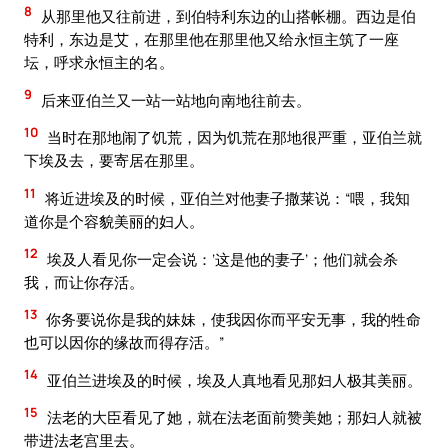
8
从那里他又往前进，到伯特利东边的山搭帐棚。西边是伯
特利，东边是艾，在那里他在那里他又给永恒主筑了一座
坛，呼求永恒主的名。
9
后来亚伯兰又一站一站地向南地往前去。
10
当时在那地闹了饥荒，因为饥荒在那地很严重，亚伯兰就
下埃及去，要寄居在那里。
11
将近进埃及的时候，亚伯兰对他妻子撒莱说：“喂，我知
道你是个容貌美丽的妇人。
12
埃及人看见你一定会说：‘这是他的妻子’；他们就会杀
我，而让你存活。
13
你务要说你是我的妹妹，使我因你而平安无事，我的牲命
也可以因你的缘故而得存活。”
14
亚伯兰进埃及的时候，埃及人真地看见那妇人极其美丽。
15
法老的大臣看见了她，就在法老面前赞美她；那妇人就被
带进法老宫里去。