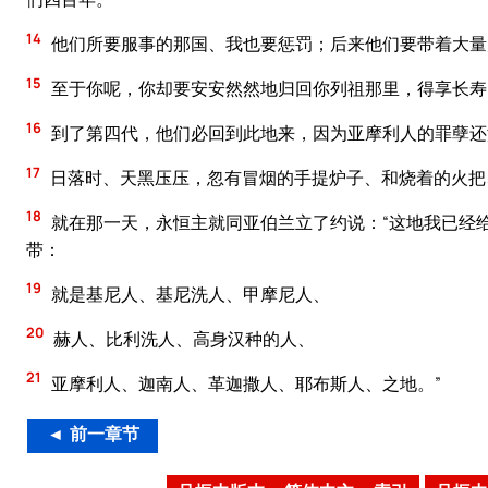
14
他们所要服事的那国、我也要惩罚；后来他们要带着大量
15
至于你呢，你却要安安然然地归回你列祖那里，得享长寿
16
到了第四代，他们必回到此地来，因为亚摩利人的罪孽还
17
日落时、天黑压压，忽有冒烟的手提炉子、和烧着的火把
18
就在那一天，永恒主就同亚伯兰立了约说：“这地我已经
带：
19
就是基尼人、基尼洗人、甲摩尼人、
20
赫人、比利洗人、高身汉种的人、
21
亚摩利人、迦南人、革迦撒人、耶布斯人、之地。”
◄ 前一章节