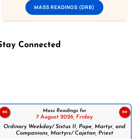
MASS READINGS (DRB)
Stay Connected
on Facebook
Follow us on Instagram
Follow us on X
Subscribe to our YouTube Channel
Follow us on WhatsApp
Mass Readings for
<<
>>
7 August 2026,
Friday
Ordinary Weekday/ Sixtus II, Pope, Martyr, and
Companions, Martyrs/ Cajetan, Priest