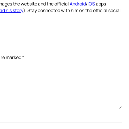
nages the website and the official
Android
/
iOS
apps
ad his story
). Stay connected with him on the official social
 are marked
*