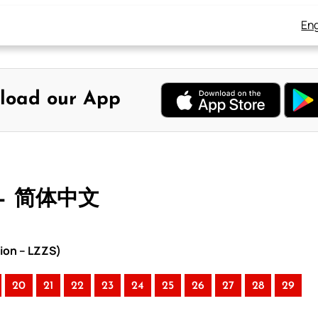
Eng
load our App
 – 简体中文
ion – LZZS)
20
21
22
23
24
25
26
27
28
29