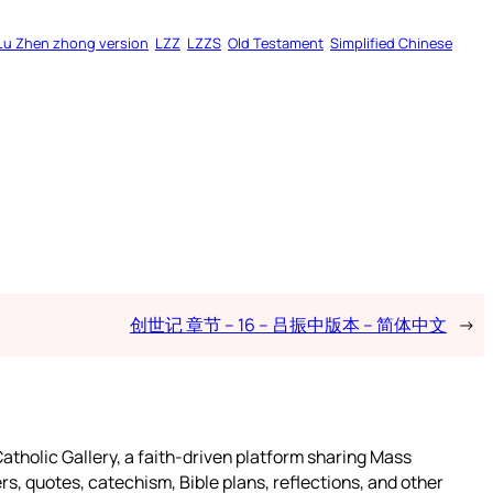
Lu Zhen zhong version
LZZ
LZZS
Old Testament
Simplified Chinese
创世记 章节 – 16 – 吕振中版本 – 简体中文
→
atholic Gallery, a faith-driven platform sharing Mass
rs, quotes, catechism, Bible plans, reflections, and other