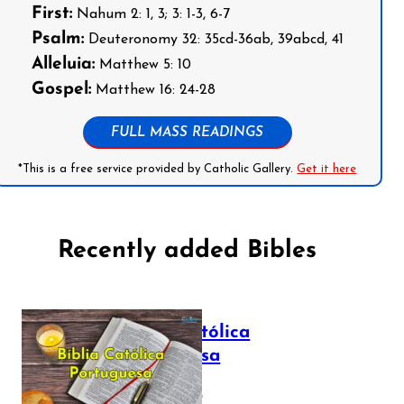
First:
Nahum 2: 1, 3; 3: 1-3, 6-7
Psalm:
Deuteronomy 32: 35cd-36ab, 39abcd, 41
Alleluia:
Matthew 5: 10
Gospel:
Matthew 16: 24-28
FULL MASS READINGS
*This is a free service provided by Catholic Gallery.
Get it here
Recently added Bibles
Bíblia Católica
Portuguesa
July 16, 2025