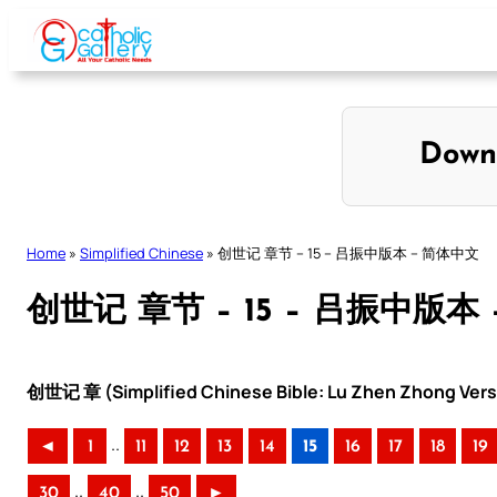
Skip
to
content
Down
Home
»
Simplified Chinese
»
创世记 章节 – 15 – 吕振中版本 – 简体中文
创世记 章节 – 15 – 吕振中版本
创世记 章 (Simplified Chinese Bible: Lu Zhen Zhong Vers
..
◄
1
11
12
13
14
15
16
17
18
19
..
..
30
40
50
►