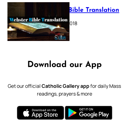
Webster Bible Translation
October 11, 2018
Download our App
Get our official
Catholic Gallery app
for daily Mass
readings, prayers & more