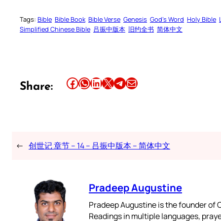
Tags:
Bible
Bible Book
Bible Verse
Genesis
God’s Word
Holy Bible
Simplified Chinese Bible
吕振中版本
旧约全书
简体中文
Share this article on Facebook
Share this article on WhatsApp
Share this article on LinkedIn
Share this article on X
Share this article on Telegram
Email this Article
Share:
←
创世记 章节 – 14 – 吕振中版本 – 简体中文
Pradeep Augustine
Pradeep Augustine is the founder of C
Readings in multiple languages, praye