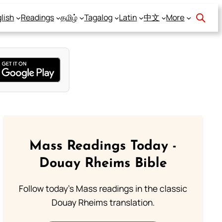
lish
Readings
தமிழ்
Tagalog
Latin
中文
More
Mass Readings Today -
Douay Rheims Bible
Follow today's Mass readings in the classic
Douay Rheims translation.