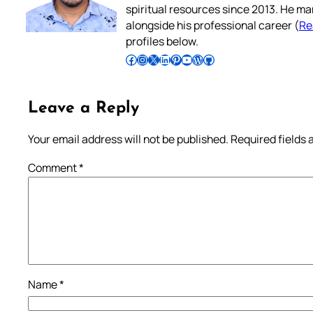
spiritual resources since 2013. He ma
alongside his professional career (
Re
profiles below.
Follow Pradeep on Facebook
Follow Pradeep on Instagram
Follow Pradeep on X
Follow Pradeep on LinkedIn
Follow Pradeep on Pinterest
Subscribe to Pradeep’s Youtube Channel
Follow Pradeep on WordPress
Follow Pradeep on GitHub
Leave a Reply
Your email address will not be published.
Required fields
Comment
*
Name
*