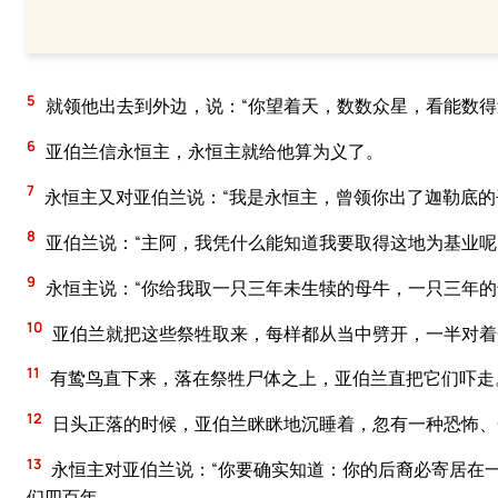
5
就领他出去到外边，说：“你望着天，数数众星，看能数得
6
亚伯兰信永恒主，永恒主就给他算为义了。
7
永恒主又对亚伯兰说：“我是永恒主，曾领你出了迦勒底的
8
亚伯兰说：“主阿，我凭什么能知道我要取得这地为基业呢
9
永恒主说：“你给我取一只三年未生犊的母牛，一只三年的
10
亚伯兰就把这些祭牲取来，每样都从当中劈开，一半对着
11
有鸷鸟直下来，落在祭牲尸体之上，亚伯兰直把它们吓走
12
日头正落的时候，亚伯兰眯眯地沉睡着，忽有一种恐怖、
13
永恒主对亚伯兰说：“你要确实知道：你的后裔必寄居在
们四百年。