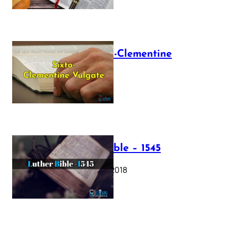
The Sixto-Clementine
Vulgate
July 12, 2025
Luther Bible – 1545
October 17, 2018