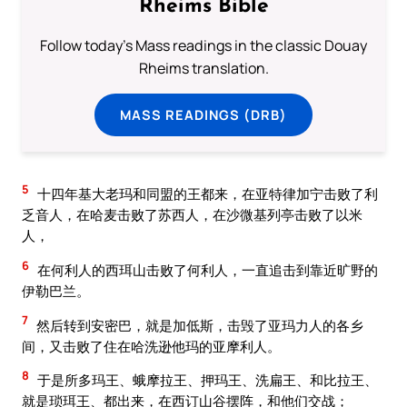
Rheims Bible
Follow today's Mass readings in the classic Douay
Rheims translation.
MASS READINGS (DRB)
5
十四年基大老玛和同盟的王都来，在亚特律加宁击败了利
乏音人，在哈麦击败了苏西人，在沙微基列亭击败了以米
人，
6
在何利人的西珥山击败了何利人，一直追击到靠近旷野的
伊勒巴兰。
7
然后转到安密巴，就是加低斯，击毁了亚玛力人的各乡
间，又击败了住在哈洗逊他玛的亚摩利人。
8
于是所多玛王、蛾摩拉王、押玛王、洗扁王、和比拉王、
就是琐珥王、都出来，在西订山谷摆阵，和他们交战；