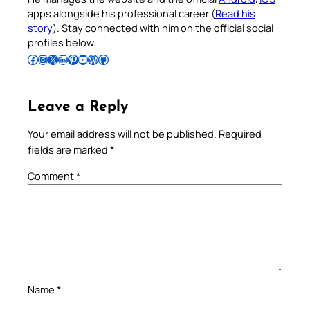
apps alongside his professional career (
Read his
story
). Stay connected with him on the official social
profiles below.
Follow Pradeep on Facebook
Follow Pradeep on Instagram
Follow Pradeep on X
Follow Pradeep on LinkedIn
Follow Pradeep on Pinterest
Subscribe to Pradeep’s Youtube Channel
Follow Pradeep on WordPress
Follow Pradeep on GitHub
Leave a Reply
Your email address will not be published.
Required
fields are marked
*
Comment
*
Name
*