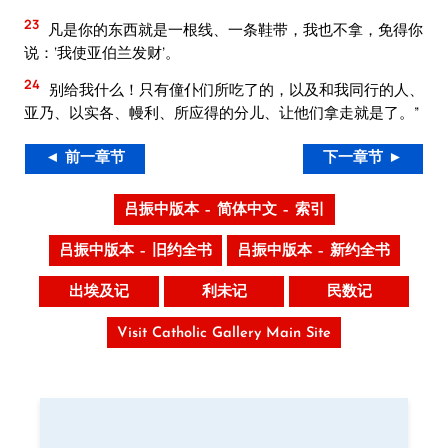
23
凡是你的东西就是一根线、一条鞋带，我也不拿，免得你
说：‘我使亚伯兰发财’。
24
别给我什么！只有僮仆们所吃了的，以及和我同行的人、
亚乃、以实各、幔利、所应得的分儿、让他们拿走就是了。”
◄ 前一章节
下一章节 ►
吕振中版本 – 简体中文 – 索引
吕振中版本 – 旧约全书
吕振中版本 – 新约全书
出埃及记
利未记
民数记
Visit Catholic Gallery Main Site