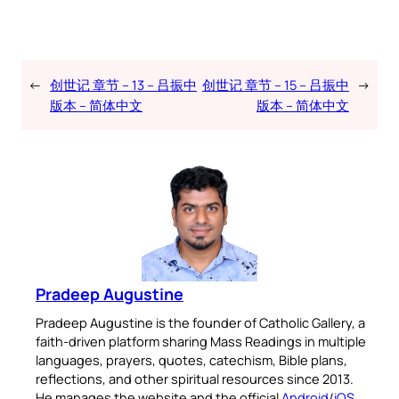
←
创世记 章节 – 13 – 吕振中
创世记 章节 – 15 – 吕振中
→
版本 – 简体中文
版本 – 简体中文
Pradeep Augustine
Pradeep Augustine is the founder of Catholic Gallery, a
faith-driven platform sharing Mass Readings in multiple
languages, prayers, quotes, catechism, Bible plans,
reflections, and other spiritual resources since 2013.
He manages the website and the official
Android
/
iOS