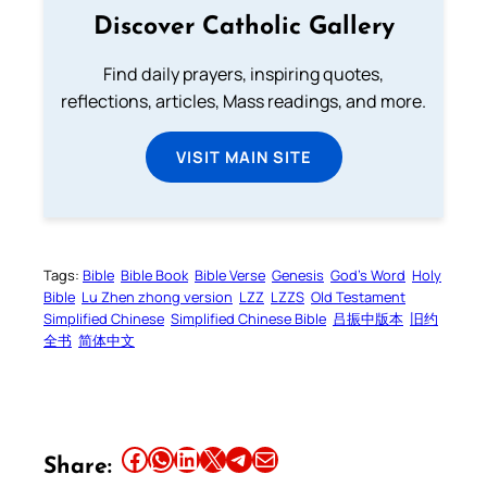
Discover Catholic Gallery
Find daily prayers, inspiring quotes,
reflections, articles, Mass readings, and more.
VISIT MAIN SITE
Tags:
Bible
Bible Book
Bible Verse
Genesis
God’s Word
Holy
Bible
Lu Zhen zhong version
LZZ
LZZS
Old Testament
Simplified Chinese
Simplified Chinese Bible
吕振中版本
旧约
全书
简体中文
Share this article on Facebook
Share this article on WhatsApp
Share this article on LinkedIn
Share this article on X
Share this article on Telegram
Email this Article
Share: