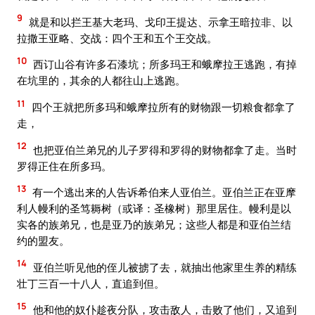
9
就是和以拦王基大老玛、戈印王提达、示拿王暗拉非、以
拉撒王亚略、交战：四个王和五个王交战。
10
西订山谷有许多石漆坑；所多玛王和蛾摩拉王逃跑，有掉
在坑里的，其余的人都往山上逃跑。
11
四个王就把所多玛和蛾摩拉所有的财物跟一切粮食都拿了
走，
12
也把亚伯兰弟兄的儿子罗得和罗得的财物都拿了走。当时
罗得正住在所多玛。
13
有一个逃出来的人告诉希伯来人亚伯兰。亚伯兰正在亚摩
利人幔利的圣笃耨树（或译：圣橡树）那里居住。幔利是以
实各的族弟兄，也是亚乃的族弟兄；这些人都是和亚伯兰结
约的盟友。
14
亚伯兰听见他的侄儿被掳了去，就抽出他家里生养的精练
壮丁三百一十八人，直追到但。
15
他和他的奴仆趁夜分队，攻击敌人，击败了他们，又追到