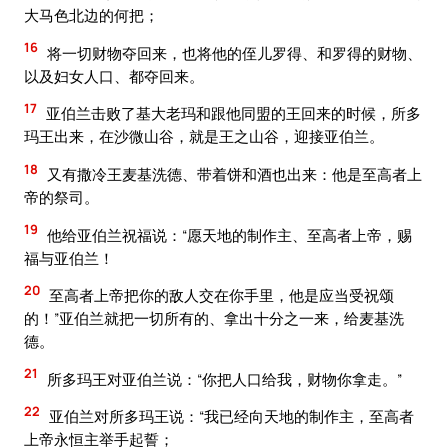
大马色北边的何把；
16
将一切财物夺回来，也将他的侄儿罗得、和罗得的财物、
以及妇女人口、都夺回来。
17
亚伯兰击败了基大老玛和跟他同盟的王回来的时候，所多
玛王出来，在沙微山谷，就是王之山谷，迎接亚伯兰。
18
又有撒冷王麦基洗德、带着饼和酒也出来：他是至高者上
帝的祭司。
19
他给亚伯兰祝福说：“愿天地的制作主、至高者上帝，赐
福与亚伯兰！
20
至高者上帝把你的敌人交在你手里，他是应当受祝颂
的！”亚伯兰就把一切所有的、拿出十分之一来，给麦基洗
德。
21
所多玛王对亚伯兰说：“你把人口给我，财物你拿走。”
22
亚伯兰对所多玛王说：“我已经向天地的制作主，至高者
上帝永恒主举手起誓；