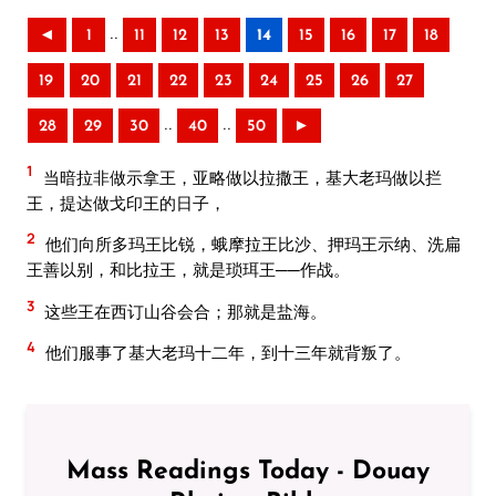
..
◄
1
11
12
13
14
15
16
17
18
19
20
21
22
23
24
25
26
27
..
..
28
29
30
40
50
►
1
当暗拉非做示拿王，亚略做以拉撒王，基大老玛做以拦
王，提达做戈印王的日子，
2
他们向所多玛王比锐，蛾摩拉王比沙、押玛王示纳、洗扁
王善以别，和比拉王，就是琐珥王──作战。
3
这些王在西订山谷会合；那就是盐海。
4
他们服事了基大老玛十二年，到十三年就背叛了。
Mass Readings Today - Douay