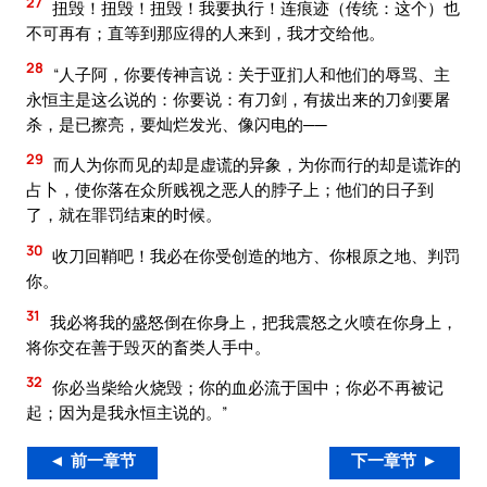
27
扭毁！扭毁！扭毁！我要执行！连痕迹（传统：这个）也
不可再有；直等到那应得的人来到，我才交给他。
28
“人子阿，你要传神言说：关于亚扪人和他们的辱骂、主
永恒主是这么说的：你要说：有刀剑，有拔出来的刀剑要屠
杀，是已擦亮，要灿烂发光、像闪电的──
29
而人为你而见的却是虚谎的异象，为你而行的却是谎诈的
占卜，使你落在众所贱视之恶人的脖子上；他们的日子到
了，就在罪罚结束的时候。
30
收刀回鞘吧！我必在你受创造的地方、你根原之地、判罚
你。
31
我必将我的盛怒倒在你身上，把我震怒之火喷在你身上，
将你交在善于毁灭的畜类人手中。
32
你必当柴给火烧毁；你的血必流于国中；你必不再被记
起；因为是我永恒主说的。”
◄ 前一章节
下一章节 ►