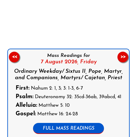
Follow us on Facebook
Follow us on Instagram
Follow us on X
Subscribe to our YouTube Channel
Follow us on WhatsApp
Mass Readings for
<<
>>
7 August 2026,
Friday
Ordinary Weekday/ Sixtus II, Pope, Martyr,
and Companions, Martyrs/ Cajetan, Priest
First:
Nahum 2: 1, 3; 3: 1-3, 6-7
Psalm:
Deuteronomy 32: 35cd-36ab, 39abcd, 41
Alleluia:
Matthew 5: 10
Gospel:
Matthew 16: 24-28
FULL MASS READINGS