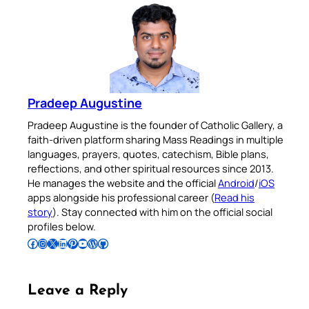
Pradeep Augustine
Pradeep Augustine is the founder of Catholic Gallery, a
faith-driven platform sharing Mass Readings in multiple
languages, prayers, quotes, catechism, Bible plans,
reflections, and other spiritual resources since 2013.
He manages the website and the official
Android
/
iOS
apps alongside his professional career (
Read his
story
). Stay connected with him on the official social
profiles below.
Follow Pradeep on Facebook
Follow Pradeep on Instagram
Follow Pradeep on X
Follow Pradeep on LinkedIn
Follow Pradeep on Pinterest
Subscribe to Pradeep’s Youtube Channel
Follow Pradeep on WordPress
Follow Pradeep on GitHub
Leave a Reply