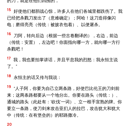
的刀，就是在他们四围的，
15
好使他们都胆战心惊，许多人在他们各城里都跌伤了。我
已经把杀戮刀发出了（意难确定）；阿哈！这刀造得像闪
电；磨得亮亮（传统：被披衣包着）、以便屠杀。
16
刀阿，转向后边（根据一些古卷翻译的），右边，前边
（传统：安置），左边吧！你面指向哪一方，就向哪一方行
杀戮吧！
17
我，我也要拍掌讲话，并且平息我的烈怒：我永恒主说
了。”
18
永恒主的话又传与我说：
19
“人子阿，你要为自己立两条路，好使巴比伦王的刀剑前
来；这两条路都要从一个地分出。你要在路头（传统：）、
通城的路头（此处有：‘砍伐’一词）、立一根手宣熟的牌。你
要立一条路，使刀剑来攻击亚扪人的拉巴，攻击犹大和犹大
中（传统：在有堡垒的）的耶路撒冷。
20