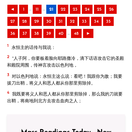
..
..
◄
1
11
21
22
23
24
25
26
27
28
29
30
31
32
33
34
35
..
36
37
38
39
40
48
►
1
永恒主的话传与我说：
2
“人子阿，你要板着脸向耶路撒冷，滴下话语攻击它的圣殿
和殿院周围，传神言攻击以色列地，
3
对以色列地说：永恒主这么说：看吧！我跟你为敌；我要
拔刀出鞘，将义人和恶人都从你那里剪除掉。
4
我既要将义人和恶人都从你那里剪除掉，那么我的刀就要
出鞘，将南地到北方去攻击血肉之人；