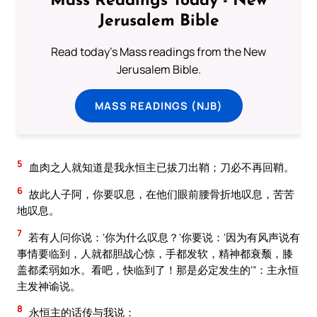
Mass Readings Today - New
Jerusalem Bible
Read today's Mass readings from the New
Jerusalem Bible.
MASS READINGS (NJB)
5
血肉之人就知道是我永恒主已拔刀出鞘；刀必不再回鞘。
6
故此人子阿，你要叹息，在他们眼前腰骨折地叹息，苦苦
地叹息。
7
若有人问你说：‘你为什么叹息？’你要说：‘因为有风声说有
事情要临到，人就都胆战心惊，手都发软，精神都衰颓，膝
盖都柔弱如水。看吧，快临到了！那是必定发生的’”：主永恒
主发神谕说。
8
永恒主的话传与我说：