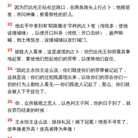
21
因为巴比伦王站在岔路口，在两条路头上行占卜；他摇箭
签，求问神像，察看祭牲的肝儿。
22
他右手中拿到有‘耶路撒冷’字样的占卜签（传统多：使他
设撞城锤），以便开口叫杀（传统：开口击碎），扬声呐
喊，倒土堆筑垒，设撞城锤以攻打城门。
23
据犹大人看来，这是虚谎的占卜：但巴比伦王却郑重其事
地起誓、要使他们想起他们的罪孽，以便将他们捉住。
24
“因此主永恒主这么说：你们既使你们的罪孽被记起了；
这就是说：你们的过犯既露现出来，以玫你们的罪在你们一
切的行为上都给人看见──你们既使人记起了，那么、你们就
会被人下手捉住了。
25
你，众所贱视之恶人，以色列王子阿，你的日子到了，就
在罪罚结束的时候：
26
主永恒主这么说：除掉礼冠！摘下冠冕！情形不寻常了。
使卑微者升高！使高者降为卑微！