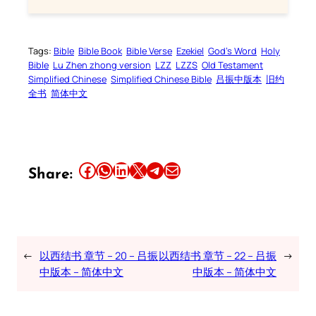
Tags:
Bible
Bible Book
Bible Verse
Ezekiel
God’s Word
Holy
Bible
Lu Zhen zhong version
LZZ
LZZS
Old Testament
Simplified Chinese
Simplified Chinese Bible
吕振中版本
旧约
全书
简体中文
Share this article on Facebook
Share this article on WhatsApp
Share this article on LinkedIn
Share this article on X
Share this article on Telegram
Email this Article
Share:
←
以西结书 章节 – 20 – 吕振
以西结书 章节 – 22 – 吕振
→
中版本 – 简体中文
中版本 – 简体中文