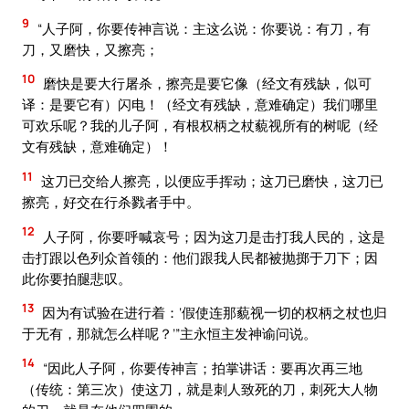
9
“人子阿，你要传神言说：主这么说：你要说：有刀，有
刀，又磨快，又擦亮；
10
磨快是要大行屠杀，擦亮是要它像（经文有残缺，似可
译：是要它有）闪电！（经文有残缺，意难确定）我们哪里
可欢乐呢？我的儿子阿，有根权柄之杖藐视所有的树呢（经
文有残缺，意难确定）！
11
这刀已交给人擦亮，以便应手挥动；这刀已磨快，这刀已
擦亮，好交在行杀戮者手中。
12
人子阿，你要呼喊哀号；因为这刀是击打我人民的，这是
击打跟以色列众首领的：他们跟我人民都被抛掷于刀下；因
此你要拍腿悲叹。
13
因为有试验在进行着：‘假使连那藐视一切的权柄之杖也归
于无有，那就怎么样呢？’”主永恒主发神谕问说。
14
“因此人子阿，你要传神言；拍掌讲话：要再次再三地
（传统：第三次）使这刀，就是刺人致死的刀，刺死大人物