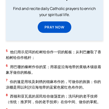
Find and recite daily Catholic prayers to enrich
your spiritual life.
PRAY NOW
5
他们用示尼珥的松树给你作一切的船板；从利巴嫩取了香
柏树给你作桅杆；
6
用巴珊的橡树作你的桨；用基提沿海地带的黄杨木镶嵌着
象牙做你的舱板。
7
你的篷是用埃及刺绣的细麻布作的，可做你的旌旗；你的
凉棚是用以利沙沿海地带的蓝紫色紫红色布作的。
8
西顿和亚瓦底的居民给你做荡桨的；洗玛利的老手技师
（传统：推罗阿，你的老手技师）在你中间、做你的掌舵。