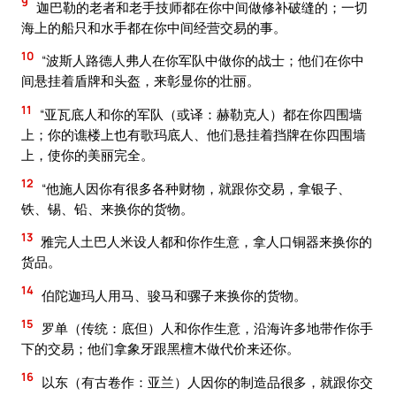
9
迦巴勒的老者和老手技师都在你中间做修补破缝的；一切
海上的船只和水手都在你中间经营交易的事。
10
“波斯人路德人弗人在你军队中做你的战士；他们在你中
间悬挂着盾牌和头盔，来彰显你的壮丽。
11
“亚瓦底人和你的军队（或译：赫勒克人）都在你四围墙
上；你的谯楼上也有歌玛底人、他们悬挂着挡牌在你四围墙
上，使你的美丽完全。
12
“他施人因你有很多各种财物，就跟你交易，拿银子、
铁、锡、铅、来换你的货物。
13
雅完人土巴人米设人都和你作生意，拿人口铜器来换你的
货品。
14
伯陀迦玛人用马、骏马和骡子来换你的货物。
15
罗单（传统：底但）人和你作生意，沿海许多地带作你手
下的交易；他们拿象牙跟黑檀木做代价来还你。
16
以东（有古卷作：亚兰）人因你的制造品很多，就跟你交