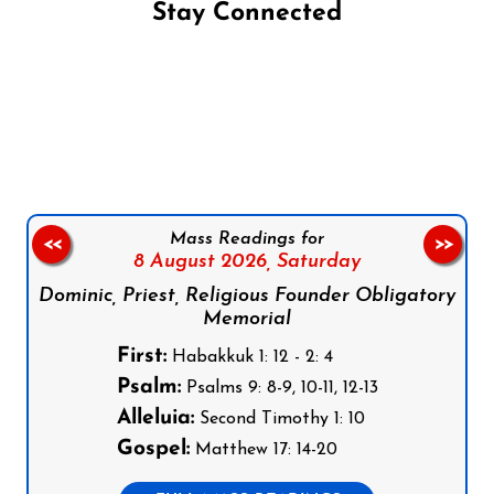
Stay Connected
Follow us on Facebook
Follow us on Instagram
Follow us on X
Subscribe to our YouTube Channel
Follow us on WhatsApp
Mass Readings for
<<
>>
8 August 2026,
Saturday
Dominic, Priest, Religious Founder Obligatory
Memorial
First:
Habakkuk 1: 12 - 2: 4
Psalm:
Psalms 9: 8-9, 10-11, 12-13
Alleluia:
Second Timothy 1: 10
Gospel:
Matthew 17: 14-20