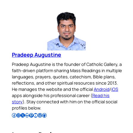
Pradeep Augustine
Pradeep Augustine is the founder of Catholic Gallery, a
faith-driven platform sharing Mass Readings in multiple
languages, prayers, quotes, catechism, Bible plans,
reflections, and other spiritual resources since 2013.
He manages the website and the official
Android
/
iOS
apps alongside his professional career (
Read his
story
). Stay connected with him on the official social
profiles below.
Follow Pradeep on Facebook
Follow Pradeep on Instagram
Follow Pradeep on X
Follow Pradeep on LinkedIn
Follow Pradeep on Pinterest
Subscribe to Pradeep’s Youtube Channel
Follow Pradeep on WordPress
Follow Pradeep on GitHub