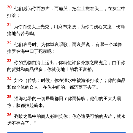
30
他们必为你而放声，而痛哭，把尘土撒在头上，在灰尘中
打滚；
31
为你而使头上光秃，用麻布束腰，为你而伤心哭泣，伤痛
痛地苦苦号啕。
32
他们哀号时、为你举哀唱歌，而哀哭说：‘有哪一个城像
推罗在海中归于死寂呢！
33
你的货物由海上运出，你就使许多外族之民充足；由于你
的赀财和商品很多，你就使地上的君王富裕。
34
如今（传统：时候）你在深水中被海浪打破了；你的商品
和你全体的众人、在你中间的、都沉落下去了。
35
沿海地带的一切居民都因了你而惊骇；他们的王大为震
惊，脸都抽起筋来。
36
列族之民中的商人必嗤笑你；你必遭受可怕的灾难，就永
远不存在了。’”