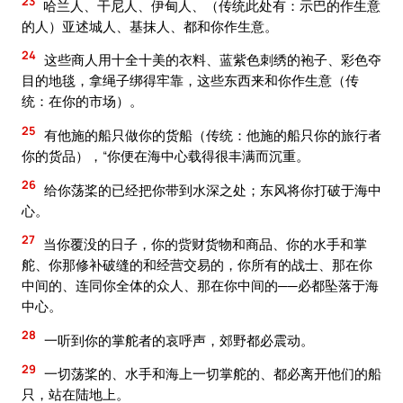
23
哈兰人、干尼人、伊甸人、（传统此处有：示巴的作生意
的人）亚述城人、基抹人、都和你作生意。
24
这些商人用十全十美的衣料、蓝紫色刺绣的袍子、彩色夺
目的地毯，拿绳子绑得牢靠，这些东西来和你作生意（传
统：在你的市场）。
25
有他施的船只做你的货船（传统：他施的船只你的旅行者
你的货品），“你便在海中心载得很丰满而沉重。
26
给你荡桨的已经把你带到水深之处；东风将你打破于海中
心。
27
当你覆没的日子，你的赀财货物和商品、你的水手和掌
舵、你那修补破缝的和经营交易的，你所有的战士、那在你
中间的、连同你全体的众人、那在你中间的──必都坠落于海
中心。
28
一听到你的掌舵者的哀呼声，郊野都必震动。
29
一切荡桨的、水手和海上一切掌舵的、都必离开他们的船
只，站在陆地上。