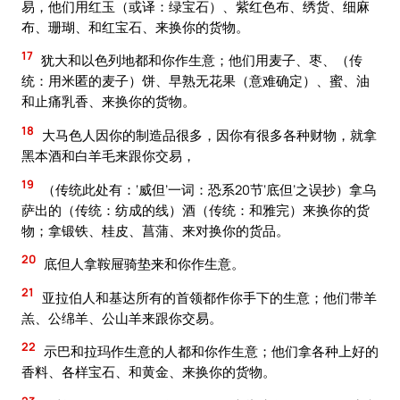
易，他们用红玉（或译：绿宝石）、紫红色布、绣货、细麻
布、珊瑚、和红宝石、来换你的货物。
17
犹大和以色列地都和你作生意；他们用麦子、枣、（传
统：用米匿的麦子）饼、早熟无花果（意难确定）、蜜、油
和止痛乳香、来换你的货物。
18
大马色人因你的制造品很多，因你有很多各种财物，就拿
黑本酒和白羊毛来跟你交易，
19
（传统此处有：‘威但’一词：恐系20节‘底但’之误抄）拿乌
萨出的（传统：纺成的线）酒（传统：和雅完）来换你的货
物；拿锻铁、桂皮、菖蒲、来对换你的货品。
20
底但人拿鞍屉骑垫来和你作生意。
21
亚拉伯人和基达所有的首领都作你手下的生意；他们带羊
羔、公绵羊、公山羊来跟你交易。
22
示巴和拉玛作生意的人都和你作生意；他们拿各种上好的
香料、各样宝石、和黄金、来换你的货物。