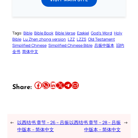
Tags:
Bible
Bible Book
Bible Verse
Ezekiel
God’s Word
Holy
Bible
Lu Zhen zhong version
LZZ
LZZS
Old Testament
Simplified Chinese
Simplified Chinese Bible
吕振中版本
旧约
全书
简体中文
Share this article on Facebook
Share this article on WhatsApp
Share this article on LinkedIn
Share this article on X
Share this article on Telegram
Email this Article
Share:
←
以西结书 章节 – 26 – 吕振
以西结书 章节 – 28 – 吕振
→
中版本 – 简体中文
中版本 – 简体中文