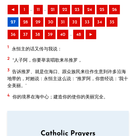
..
..
◄
1
11
21
22
23
24
25
26
27
28
29
30
31
32
33
34
35
..
36
37
38
39
40
48
►
1
永恒主的话又传与我说：
2
“人子阿，你要举哀唱歌来吊推罗，
3
告诉推罗、就是住海口、跟众族民来往作生意到许多沿海
地带的，对她说：永恒主这么说：“推罗阿，你曾经说：‘我十
全美丽。’
4
你的境界在海中心；建造你的使你的美丽完全。
Catholic Prayers