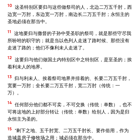
10
这圣特别区要归与这些做祭司的人，北边二万五千肘，西
边宽一万肘，东边宽一万肘，南边长二万五千肘；永恒主的
圣地必须在那当中。
11
这地要归与撒督的子孙中受圣职的祭司，就是那些守尽我
所吩咐的职守的；就是当以色列人走迷了路时候、那些没有
走迷了路的；他们不像利未人走迷了。
12
这要归与他们做国土内特别区中之特别区，是至圣的；挨
着利未人的地界。
13
归与利未人、挨着祭司地界并排着的、长要二万五千肘，
宽要一万肘；全长要二万五千肘，宽二万肘（传统：一
万）。
14
任何部分他们都不可卖，不可交换（传统：单数），也不
可将这地的上好部分转让（传统：单数）给别人，因为是归
永恒主为圣的。
15
“剩下之地、五千肘宽、二万五千肘长、要作俗用，作为
造城盖房子修牧场之用；城必须在那当中。