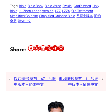
Tags:
Bible
Bible Book
Bible Verse
Ezekiel
God’s Word
Holy
Bible
Lu Zhen zhong version
LZZ
LZZS
Old Testament
Simplified Chinese
Simplified Chinese Bible
吕振中版本
旧约
全书
简体中文
Share this article on Facebook
Share this article on WhatsApp
Share this article on LinkedIn
Share this article on X
Share this article on Telegram
Email this Article
Share:
←
以西结书 章节 – 47 – 吕振
但以理书 章节 – 1 – 吕振
→
中版本 – 简体中文
中版本 – 简体中文