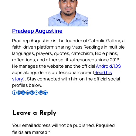
Pradeep Augustine
Pradeep Augustine is the founder of Catholic Gallery, a
faith-driven platform sharing Mass Readings in multiple
languages, prayers, quotes, catechism, Bible plans,
reflections, and other spiritual resources since 2013.
He manages the website and the official
Android
/
iOS
apps alongside his professional career (
Read his
story
). Stay connected with him on the official social
profiles below.
Follow Pradeep on Facebook
Follow Pradeep on Instagram
Follow Pradeep on X
Follow Pradeep on LinkedIn
Follow Pradeep on Pinterest
Subscribe to Pradeep’s Youtube Channel
Follow Pradeep on WordPress
Follow Pradeep on GitHub
Leave a Reply
Your email address will not be published.
Required
fields are marked
*