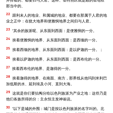
那当中的、
22
跟利未人的地业、和属城的地业、都要在那属于人君的地
业之正中：在犹大地界和便雅悯地界之间归与人君。
23
“其余的族派呢、从东面到西面：是便雅悯的一分。
24
挨着便雅悯的地界、从东面到西面：是西缅的一分。
25
挨着西缅的地界、从东面到西面：是以萨迦的一分。；
26
挨着以萨迦的地界、从东面到西面：是西布伦的一分。
27
挨着西布伦的地界、是迦得的一分。
28
挨着迦得的地界、在南面、南方，那界线从他玛到米利巴
加低斯的水、延到埃及小河、直到大海。
29
这就是你们要拈阄分给以色列族派为产业之地：这些乃是
他们各族所得的分：主永恒主发神谕说。
30
“以下是城的外围：城门是按以色列族派的名字叫的。北