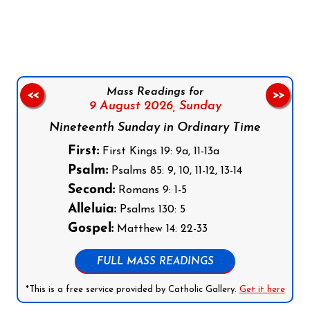
Follow us on Facebook
Follow us on Instagram
Follow us on X
Subscribe to our YouTube Channel
Follow us on WhatsApp
Mass Readings for
<<
>>
9 August 2026,
Sunday
Nineteenth Sunday in Ordinary Time
First:
First Kings 19: 9a, 11-13a
Psalm:
Psalms 85: 9, 10, 11-12, 13-14
Second:
Romans 9: 1-5
Alleluia:
Psalms 130: 5
Gospel:
Matthew 14: 22-33
FULL MASS READINGS
*This is a free service provided by Catholic Gallery.
Get it here