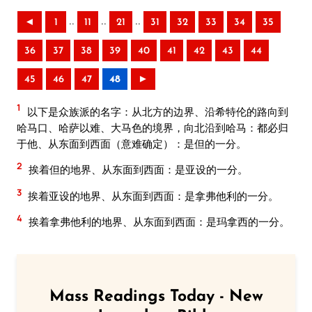
..
..
..
◄
1
11
21
31
32
33
34
35
36
37
38
39
40
41
42
43
44
45
46
47
48
►
1
以下是众族派的名字：从北方的边界、沿希特伦的路向到
哈马口、哈萨以难、大马色的境界，向北沿到哈马：都必归
于他、从东面到西面（意难确定）：是但的一分。
2
挨着但的地界、从东面到西面：是亚设的一分。
3
挨着亚设的地界、从东面到西面：是拿弗他利的一分。
4
挨着拿弗他利的地界、从东面到西面：是玛拿西的一分。
Mass Readings Today - New