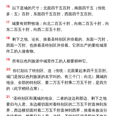
16
以下是城的尺寸；北面四千五百肘，南面四千五（传统
多：五）百肘，东面四千五百肘，西面四千五百肘。
17
城要有郊野牧场；向北二百五十肘，向南二百五十肘，向
东二百五十肘，向西二百五十肘。
18
剩下之地、论长、挨着圣特别区并排着的、东面一万肘，
西面一万肘、也挨着圣特别区并排着。它所出产的要给城里
作工的人做食物。
19
所有以色列族派中城里作工的人都要耕种它。
20
你们划出了特别区、连（传统：北面量起来四千五百肘。
城门是按以色列族派的名字叫的。有三个门：向北）属城的
地业、全部的特别区、要二万五千肘乘二万五千肘，是四方
的（此字稍经点窜）。
21
“圣特别区和属城的地业、二者的这边和那边、剩下之地
要归与人君。东边横切面对着特别区的二万五千肘直伸到东
界，西边横切面对着二万五千肘直伸到西界，挨着各族业分
并排着的、都要归与人君。这样、圣特别区就是殿的圣地在