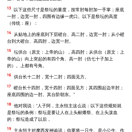
13
以下这些尺寸是祭坛的量度，按常肘每肘加一手掌；座底
一肘，边宽一肘，四围有边缘一虎口。以下是祭坛的高度
（传统：座）：
14
从贴地上的座底到下层磴台、高二肘，边宽一肘；从小磴
台到大磴台、高四肘，边宽一肘。
15
坛供台（原文：上帝的山），高四肘；从供台（原文：上
帝的山）向上突起的有四个角、高一肘（仿七十子加上
的）。上都有号角。
16
供台长十二肘，宽十二肘；四面见方。
17
磴台长十四肘，宽十四肘：四面见方；其四围起边半肘；
座底四围的边一肘。其台阶朝东。”
18
他对我说：“人子阿，主永恒主这么说：以下这些规矩就
是祭坛的条例：祭坛是要让人在上头献燔祭、在上头泼血
的：祭坛造成了以后，
19
主永恒主对摩西发神谕说：你要将一只牛、是小公牛、作