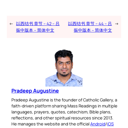
←
以西结书 章节 – 42 – 吕
以西结书 章节 – 44 – 吕
→
振中版本 – 简体中文
振中版本 – 简体中文
Pradeep Augustine
Pradeep Augustine is the founder of Catholic Gallery, a
faith-driven platform sharing Mass Readings in multiple
languages, prayers, quotes, catechism, Bible plans,
reflections, and other spiritual resources since 2013.
He manages the website and the official
Android
/
iOS