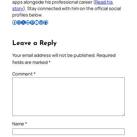
apps alongside his professional career (
Read his
story
). Stay connected with him on the official social
profiles below.
Follow Pradeep on Facebook
Follow Pradeep on Instagram
Follow Pradeep on X
Follow Pradeep on LinkedIn
Follow Pradeep on Pinterest
Subscribe to Pradeep’s Youtube Channel
Follow Pradeep on WordPress
Follow Pradeep on GitHub
Leave a Reply
Your email address will not be published.
Required
fields are marked
*
Comment
*
Name
*