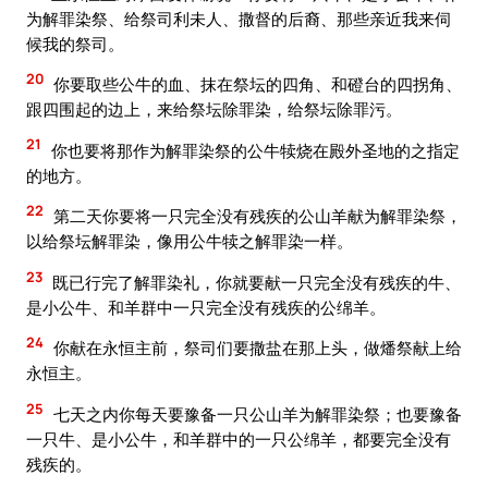
为解罪染祭、给祭司利未人、撒督的后裔、那些亲近我来伺
候我的祭司。
20
你要取些公牛的血、抹在祭坛的四角、和磴台的四拐角、
跟四围起的边上，来给祭坛除罪染，给祭坛除罪污。
21
你也要将那作为解罪染祭的公牛犊烧在殿外圣地的之指定
的地方。
22
第二天你要将一只完全没有残疾的公山羊献为解罪染祭，
以给祭坛解罪染，像用公牛犊之解罪染一样。
23
既已行完了解罪染礼，你就要献一只完全没有残疾的牛、
是小公牛、和羊群中一只完全没有残疾的公绵羊。
24
你献在永恒主前，祭司们要撒盐在那上头，做燔祭献上给
永恒主。
25
七天之内你每天要豫备一只公山羊为解罪染祭；也要豫备
一只牛、是小公牛，和羊群中的一只公绵羊，都要完全没有
残疾的。