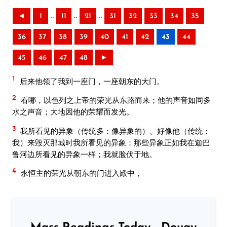
..
..
..
◄
1
11
21
31
32
33
34
35
36
37
38
39
40
41
42
43
44
45
46
47
48
►
1
后来他领了我到一座门，一座朝东的大门。
2
看哪，以色列之上帝的荣光从东路而来；他的声音如同多
水之声音；大地因他的荣耀而发光。
3
我所看见的异象（传统多：像异象的）、好像他（传统：
我）来毁灭那城时我所看见的异象；那些异象正如我在迦巴
鲁河边所看见的异象一样；我就脸伏于地。
4
永恒主的荣光从朝东的门进入殿中，