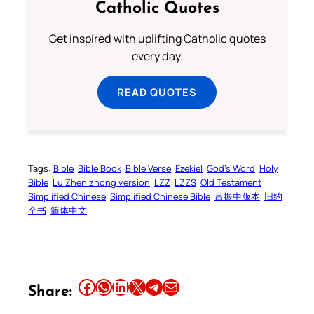
Catholic Quotes
Get inspired with uplifting Catholic quotes
every day.
READ QUOTES
Tags:
Bible
Bible Book
Bible Verse
Ezekiel
God’s Word
Holy
Bible
Lu Zhen zhong version
LZZ
LZZS
Old Testament
Simplified Chinese
Simplified Chinese Bible
吕振中版本
旧约
全书
简体中文
Share this article on Facebook
Share this article on WhatsApp
Share this article on LinkedIn
Share this article on X
Share this article on Telegram
Email this Article
Share: