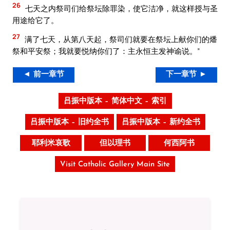
26
七天之内祭司们给祭坛除罪染，使它洁净，就这样授与圣
用途给它了。
27
满了七天，从第八天起，祭司们就要在祭坛上献你们的燔
祭和平安祭；我就要悦纳你们了：主永恒主发神谕说。”
◄ 前一章节
下一章节 ►
吕振中版本 – 简体中文 – 索引
吕振中版本 – 旧约全书
吕振中版本 – 新约全书
耶利米哀歌
但以理书
何西阿书
Visit Catholic Gallery Main Site