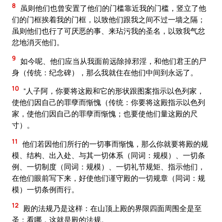
8
虽则他们也曾安置了他们的门槛靠近我的门槛，竖立了他
们的门框挨着我的门框，以致他们跟我之间不过一墙之隔；
虽则他们也行了可厌恶的事、来玷污我的圣名，以致我气忿
忿地消灭他们。
9
如今呢、他们应当从我面前远除掉邪淫，和他们君王的尸
身（传统：纪念碑），那么我就住在他们中间到永远了。
10
“人子阿，你要将这殿和它的形状跟图案指示以色列家，
使他们因自己的罪孽而惭愧（传统：你要将这殿指示以色列
家，使他们因自己的罪孽而惭愧；也要使他们量这殿的尺
寸）。
11
他们若因他们所行的一切事而惭愧，那么你就要将殿的规
模、结构、出入处、与其一切体系（同词：规模）、一切条
例、一切制度（同词：规模）、一切礼节规矩、指示他们，
在他们眼前写下来，好使他们谨守殿的一切规章（同词：规
模）一切条例而行。
12
殿的法规乃是这样：在山顶上殿的界限四面周围全是至
圣：看哪，这就是殿的法规。