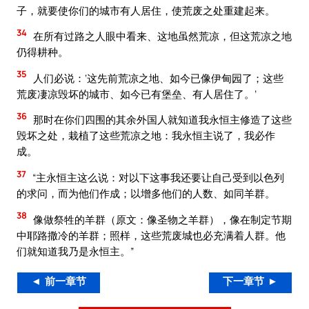
子，就要使你们的城市有人居住，使荒废之处重建起来。
34
在所有过路之人眼中看来、这地虽然荒凉，但这荒凉之地
仍得耕种。
35
人们必说：‘这先前荒凉之地、如今已像伊甸园了；这些
荒废凄凉毁坏的城市、如今已有堡垒、有人居住了。’
36
那时在你们四围的其余外国人就知道我永恒主修造了这些
毁坏之处，栽植了这些荒凉之地：我永恒主说了，我必作
成。
37
“主永恒主这么说：对以下这事我还要让自己受到以色列
的求问，而为他们作成；以增多他们的人数、如同羊群。
38
像做祭牲的羊群（原文：像圣物之羊群），像在制定节期
中耶路撒冷的羊群；照样，这些荒废城也必充满着人群。他
们就知道我乃是永恒主。”
◄ 前一章节
下一章节 ►