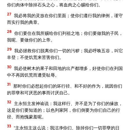
你们肉体中除掉石头之心，将血肉之心赐给你们。
27
我必将我的灵放在你们里面；使你们遵行我的律例，谨守
而实行我的典章。
28
你们要住在我所赐给你们列祖之地；你们要做我的子民，
我呢、要做你们的上帝。
29
我必拯救你们脱离你们一切的污秽；我必呼唤五谷，叫它
丰登；不使饥荒来苦害你们。
30
我必使树木的果子和田地的出产都增多，好使你们在列国
中不再因饥荒而遭受耻辱。
31
那时你们必想起你们的坏行径、和不好的作为，就因你们
的罪孽和可厌恶的事而讨厌自己。
32
主永恒主发神谕说：我这样行、并不是为了你们的缘故，
这是你们要知道的；以色列家阿，你们倒要为你们自己的行
径、而抱愧蒙羞呢。
33
“主永恒主这么说：我洁净你们、除掉你们一切罪孽的日