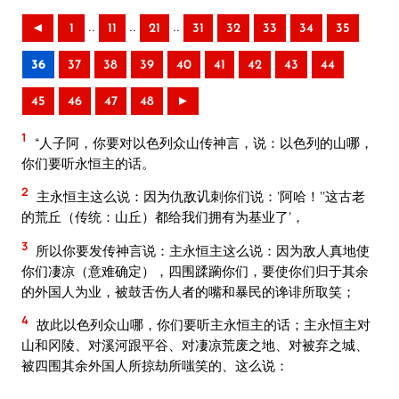
..
..
..
◄
1
11
21
31
32
33
34
35
36
37
38
39
40
41
42
43
44
45
46
47
48
►
1
“人子阿，你要对以色列众山传神言，说：以色列的山哪，
你们要听永恒主的话。
2
主永恒主这么说：因为仇敌讥刺你们说：‘阿哈！’‘这古老
的荒丘（传统：山丘）都给我们拥有为基业了’，
3
所以你要发传神言说：主永恒主这么说：因为敌人真地使
你们凄凉（意难确定），四围蹂躏你们，要使你们归于其余
的外国人为业，被鼓舌伤人者的嘴和暴民的谗诽所取笑；
4
故此以色列众山哪，你们要听主永恒主的话；主永恒主对
山和冈陵、对溪河跟平谷、对凄凉荒废之地、对被弃之城、
被四围其余外国人所掠劫所嗤笑的、这么说：