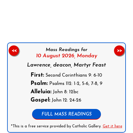
Follow us on Facebook
Follow us on Instagram
Follow us on X
Subscribe to our YouTube Channel
Follow us on WhatsApp
Mass Readings for
<<
>>
10 August 2026,
Monday
Lawrence, deacon, Martyr Feast
First:
Second Corinthians 9: 6-10
Psalm:
Psalms 112: 1-2, 5-6, 7-8, 9
Alleluia:
John 8: 12bc
Gospel:
John 12: 24-26
FULL MASS READINGS
*This is a free service provided by Catholic Gallery.
Get it here