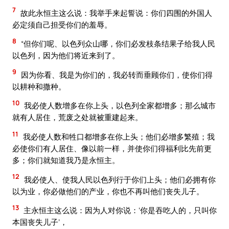
7
故此永恒主这么说：我举手来起誓说：你们四围的外国人
必定须自己担受你们的羞辱。
8
“但你们呢、以色列众山哪，你们必发枝条结果子给我人民
以色列，因为他们将近来到了。
9
因为你看、我是为你们的，我必转而垂顾你们，使你们得
以耕种和撒种。
10
我必使人数增多在你上头，以色列全家都增多；那么城市
就有人居住，荒废之处就被重建起来。
11
我必使人数和牲口都增多在你上头；他们必增多繁殖；我
必使你们有人居住、像以前一样，并使你们得福利比先前更
多；你们就知道我乃是永恒主。
12
我必使人、使我人民以色列行于你们上头；他们必拥有你
以为业，你必做他们的产业，你也不再叫他们丧失儿子。
13
主永恒主这么说：因为人对你说：‘你是吞吃人的，只叫你
本国丧失儿子’，