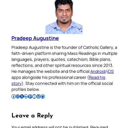
Pradeep Augustine
Pradeep Augustine is the founder of Catholic Gallery, a
faith-driven platform sharing Mass Readings in multiple
languages, prayers, quotes, catechism, Bible plans,
reflections, and other spiritual resources since 2013.
He manages the website and the official
Android
/
iOS
apps alongside his professional career (
Read his
story
). Stay connected with him on the official social
profiles below.
Follow Pradeep on Facebook
Follow Pradeep on Instagram
Follow Pradeep on X
Follow Pradeep on LinkedIn
Follow Pradeep on Pinterest
Subscribe to Pradeep’s Youtube Channel
Follow Pradeep on WordPress
Follow Pradeep on GitHub
Leave a Reply
Your email address will not be published.
Required