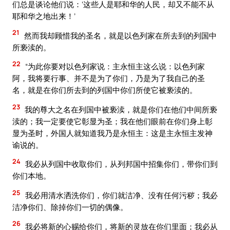
们总是谈论他们说：‘这些人是耶和华的人民，却又不能不从
耶和华之地出来！’
21
然而我却顾惜我的圣名，就是以色列家在所去到的列国中
所亵渎的。
22
“为此你要对以色列家说：主永恒主这么说：以色列家
阿，我将要行事、并不是为了你们，乃是为了我自己的圣
名，就是在你们所去到的列国中你们所使它被亵渎的。
23
我的尊大之名在列国中被亵渎，就是你们在他们中间所亵
渎的；我一定要使它彰显为圣；我在他们眼前在你们身上彰
显为圣时，外国人就知道我乃是永恒主：这是主永恒主发神
谕说的。
24
我必从列国中收取你们，从列邦国中招集你们，带你们到
你们本地。
25
我必用清水洒洗你们，你们就洁净、没有任何污秽；我必
洁净你们、除掉你们一切的偶像。
26
我必将新的心赐给你们，将新的灵放在你们里面；我必从