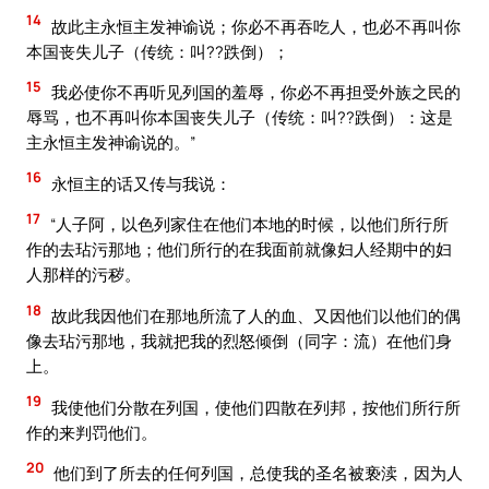
14
故此主永恒主发神谕说；你必不再吞吃人，也必不再叫你
本国丧失儿子（传统：叫??跌倒）；
15
我必使你不再听见列国的羞辱，你必不再担受外族之民的
辱骂，也不再叫你本国丧失儿子（传统：叫??跌倒）：这是
主永恒主发神谕说的。”
16
永恒主的话又传与我说：
17
“人子阿，以色列家住在他们本地的时候，以他们所行所
作的去玷污那地；他们所行的在我面前就像妇人经期中的妇
人那样的污秽。
18
故此我因他们在那地所流了人的血、又因他们以他们的偶
像去玷污那地，我就把我的烈怒倾倒（同字：流）在他们身
上。
19
我使他们分散在列国，使他们四散在列邦，按他们所行所
作的来判罚他们。
20
他们到了所去的任何列国，总使我的圣名被亵渎，因为人