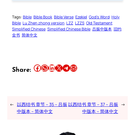
Tags:
Bible
Bible Book
Bible Verse
Ezekiel
God’s Word
Holy
Bible
Lu Zhen zhong version
LZZ
LZZS
Old Testament
Simplified Chinese
Simplified Chinese Bible
吕振中版本
旧约
全书
简体中文
Share this article on Facebook
Share this article on WhatsApp
Share this article on LinkedIn
Share this article on X
Share this article on Telegram
Email this Article
Share:
←
以西结书 章节 – 35 – 吕振
以西结书 章节 – 37 – 吕振
→
中版本 – 简体中文
中版本 – 简体中文