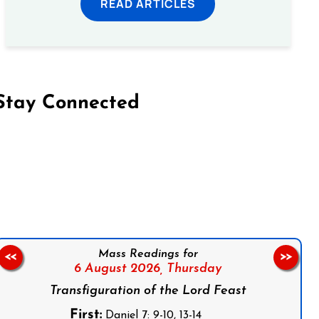
READ ARTICLES
Stay Connected
on Facebook
Follow us on Instagram
Follow us on X
Subscribe to our YouTube Channel
Follow us on WhatsApp
Mass Readings for
<<
>>
6 August 2026,
Thursday
Transfiguration of the Lord Feast
First:
Daniel 7: 9-10, 13-14