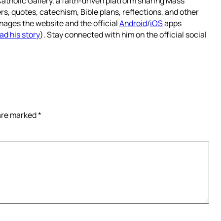
atholic Gallery, a faith-driven platform sharing Mass
rs, quotes, catechism, Bible plans, reflections, and other
nages the website and the official
Android
/
iOS
apps
ad his story
). Stay connected with him on the official social
 are marked
*