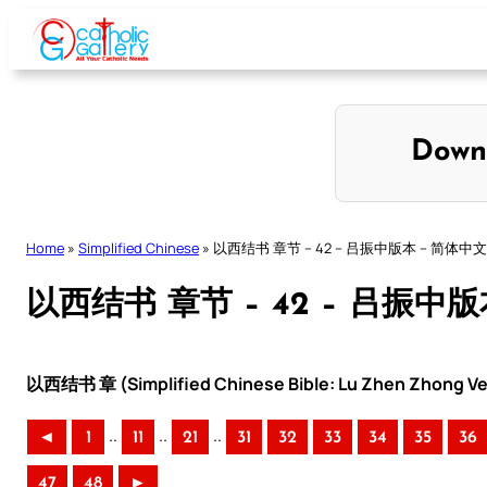
Skip
to
content
Down
Home
»
Simplified Chinese
»
以西结书 章节 – 42 – 吕振中版本 – 简体中文
以西结书 章节 – 42 – 吕振中
以西结书 章 (Simplified Chinese Bible: Lu Zhen Zhong Ve
..
..
..
◄
1
11
21
31
32
33
34
35
36
47
48
►