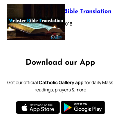
Webster Bible Translation
October 11, 2018
Download our App
Get our official
Catholic Gallery app
for daily Mass
readings, prayers & more