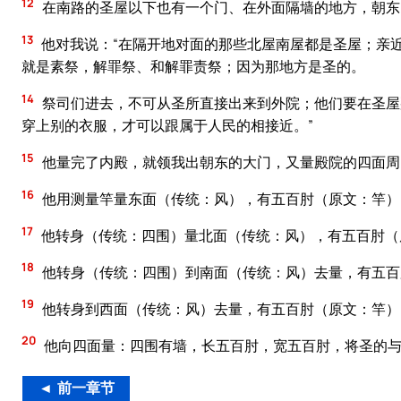
12
在南路的圣屋以下也有一个门、在外面隔墙的地方，朝东
13
他对我说：“在隔开地对面的那些北屋南屋都是圣屋；亲
就是素祭，解罪祭、和解罪责祭；因为那地方是圣的。
14
祭司们进去，不可从圣所直接出来到外院；他们要在圣屋
穿上别的衣服，才可以跟属于人民的相接近。”
15
他量完了内殿，就领我出朝东的大门，又量殿院的四面周
16
他用测量竿量东面（传统：风），有五百肘（原文：竿）
17
他转身（传统：四围）量北面（传统：风），有五百肘（
18
他转身（传统：四围）到南面（传统：风）去量，有五百
19
他转身到西面（传统：风）去量，有五百肘（原文：竿）
20
他向四面量：四围有墙，长五百肘，宽五百肘，将圣的
◄ 前一章节