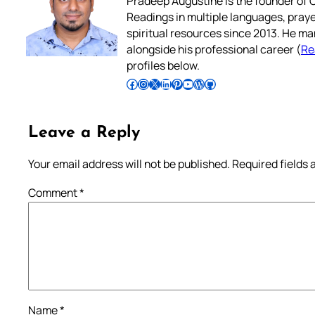
Pradeep Augustine is the founder of C
Readings in multiple languages, praye
spiritual resources since 2013. He ma
alongside his professional career (
Re
profiles below.
Follow Pradeep on Facebook
Follow Pradeep on Instagram
Follow Pradeep on X
Follow Pradeep on LinkedIn
Follow Pradeep on Pinterest
Subscribe to Pradeep’s Youtube Channel
Follow Pradeep on WordPress
Follow Pradeep on GitHub
Leave a Reply
Your email address will not be published.
Required fields
Comment
*
Name
*