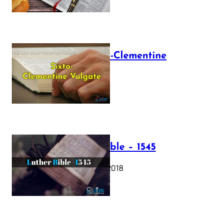
The Sixto-Clementine
Vulgate
July 12, 2025
Luther Bible – 1545
October 17, 2018