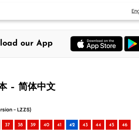
Eng
load our App
版本 – 简体中文
rsion – LZZS)
37
38
39
40
41
42
43
44
45
46