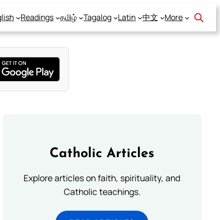
lish
Readings
தமிழ்
Tagalog
Latin
中文
More
Catholic Articles
Explore articles on faith, spirituality, and
Catholic teachings.