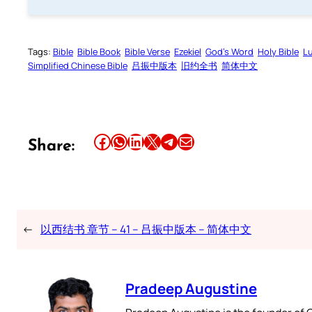
Tags:
Bible
Bible Book
Bible Verse
Ezekiel
God’s Word
Holy Bible
L
Simplified Chinese Bible
吕振中版本
旧约全书
简体中文
Share this article on Facebook
Share this article on WhatsApp
Share this article on LinkedIn
Share this article on X
Share this article on Telegram
Email this Article
Share:
←
以西结书 章节 – 41 – 吕振中版本 – 简体中文
Pradeep Augustine