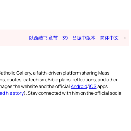
以西结书 章节 – 39 – 吕振中版本 – 简体中文
→
atholic Gallery, a faith-driven platform sharing Mass
rs, quotes, catechism, Bible plans, reflections, and other
nages the website and the official
Android
/
iOS
apps
ad his story
). Stay connected with him on the official social