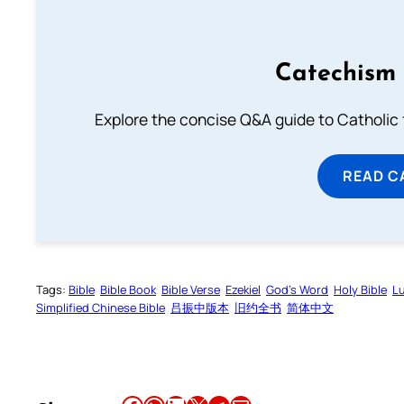
Catechism 
Explore the concise Q&A guide to Catholic f
READ C
Tags:
Bible
Bible Book
Bible Verse
Ezekiel
God’s Word
Holy Bible
L
Simplified Chinese Bible
吕振中版本
旧约全书
简体中文