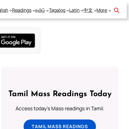
lish
Readings
தமிழ்
Tagalog
Latin
中文
More
Tamil Mass Readings Today
Access today's Mass readings in Tamil.
TAMIL MASS READINGS