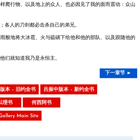
样爬行物、以及地上的众人、也必因见了我的面而震动：众山
；各人的刀剑都必击杀自己的弟兄。
雨般地将大冰雹、火与硫磺下给他和他的部队、以及跟随他的
他们就知道我乃是永恒主。
下一章节 ►
版本 – 旧约全书
吕振中版本 – 新约全书
以理书
何西阿书
 Gallery Main Site