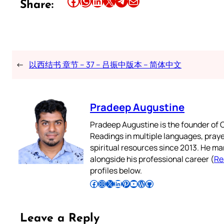
Share this article on Facebook
Share this article on WhatsApp
Share this article on LinkedIn
Share this article on X
Share this article on Telegram
Email this Article
Share:
←
以西结书 章节 – 37 – 吕振中版本 – 简体中文
Pradeep Augustine
Pradeep Augustine is the founder of C
Readings in multiple languages, praye
spiritual resources since 2013. He ma
alongside his professional career (
Re
profiles below.
Follow Pradeep on Facebook
Follow Pradeep on Instagram
Follow Pradeep on X
Follow Pradeep on LinkedIn
Follow Pradeep on Pinterest
Subscribe to Pradeep’s Youtube Channel
Follow Pradeep on WordPress
Follow Pradeep on GitHub
Leave a Reply