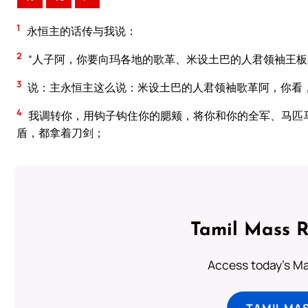
1
永恒主的话传与我说：
2
“人子阿，你要向玛各地的歌革、米设土巴的人君领袖王
3
说：主永恒主这么说：米设土巴的人君领袖歌革阿，你看
4
我调转你，用钩子钩住你的腮颊，将你和你的全军、马匹
盾，都拿着刀剑；
Tamil Mass 
Access today's Mas
TAMIL MA