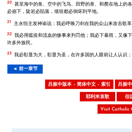
20
甚至海中的鱼、空中的飞鸟、田野的兽、和爬在地上的各
必崩下，陡岩必陷落，墙垣都必倒坏到平地。
21
主永恒主发神谕说：我必呼唤刀剑在我的众山来攻击歌革
22
我必用瘟疫和流血的惨事来判罚他；我必下暴雨，又像下
许多外族民。
23
我必彰显为大，彰显为圣，在许多国的人眼前让人认识；
◄ 前一章节
吕振中版本 – 简体中文 – 索引
吕振中
耶利米哀歌
但
Visit Catholic