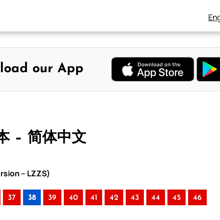
Eng
load our App
本 – 简体中文
rsion – LZZS)
37
38
39
40
41
42
43
44
45
46