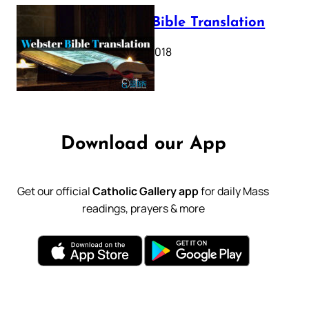
Webster Bible Translation
October 11, 2018
Download our App
Get our official
Catholic Gallery app
for daily Mass
readings, prayers & more