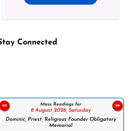
Stay Connected
on Facebook
Follow us on Instagram
Follow us on X
Subscribe to our YouTube Channel
Follow us on WhatsApp
Mass Readings for
<<
>>
8 August 2026,
Saturday
Dominic, Priest, Religious Founder Obligatory
Memorial