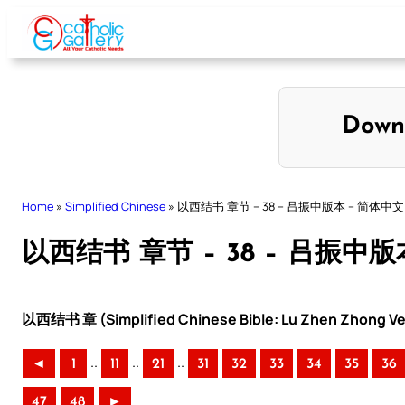
Skip
to
content
Down
Home
»
Simplified Chinese
»
以西结书 章节 – 38 – 吕振中版本 – 简体中文
以西结书 章节 – 38 – 吕振中版
以西结书 章 (Simplified Chinese Bible: Lu Zhen Zhong Ve
..
..
..
◄
1
11
21
31
32
33
34
35
36
47
48
►