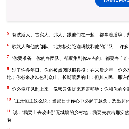
5
有波斯人、古实人、弗人、跟他们在一起，都拿着盾牌，
6
歌篾人和他的部队；北方极处陀迦玛族和他的部队──许
7
“你要准备，你的各团队、都聚集到你左右的、都要各自
8
过了许多年日、你必被点阅以服兵役；在末后之年、你必
地；你必来攻以色列众山、长期荒废的山；但其人民、那许
9
你必像狂风刮上来，像密云集拢来遮盖那地；你和你的全
10
“主永恒主这么说：当那日子你心中必起了意念，想出坏
11
说：‘我要上去攻击那无城墙的乡村地；我要去攻击那安
有’；