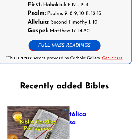
First:
Habakkuk 1: 12 - 2: 4
Psalm:
Psalms 9: 8-9, 10-11, 12-13
Alleluia:
Second Timothy 1: 10
Gospel:
Matthew 17: 14-20
FULL MASS READINGS
*This is a free service provided by Catholic Gallery.
Get it here
Recently added Bibles
Bíblia Católica
Portuguesa
July 16, 2025