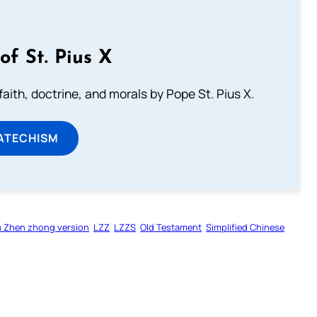
of St. Pius X
aith, doctrine, and morals by Pope St. Pius X.
ATECHISM
u Zhen zhong version
LZZ
LZZS
Old Testament
Simplified Chinese