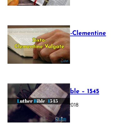
The Sixto-Clementine
Vulgate
July 12, 2025
Luther Bible – 1545
October 17, 2018