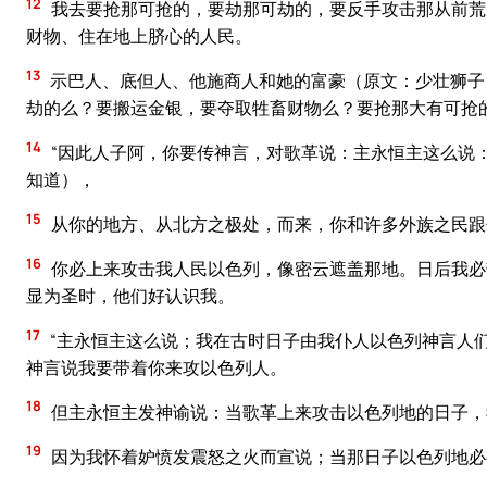
12
我去要抢那可抢的，要劫那可劫的，要反手攻击那从前荒
财物、住在地上脐心的人民。
13
示巴人、底但人、他施商人和她的富豪（原文：少壮狮子
劫的么？要搬运金银，要夺取牲畜财物么？要抢那大有可抢的
14
“因此人子阿，你要传神言，对歌革说：主永恒主这么说
知道），
15
从你的地方、从北方之极处，而来，你和许多外族之民跟
16
你必上来攻击我人民以色列，像密云遮盖那地。日后我必
显为圣时，他们好认识我。
17
“主永恒主这么说；我在古时日子由我仆人以色列神言人
神言说我要带着你来攻以色列人。
18
但主永恒主发神谕说：当歌革上来攻击以色列地的日子，
19
因为我怀着妒愤发震怒之火而宣说；当那日子以色列地必