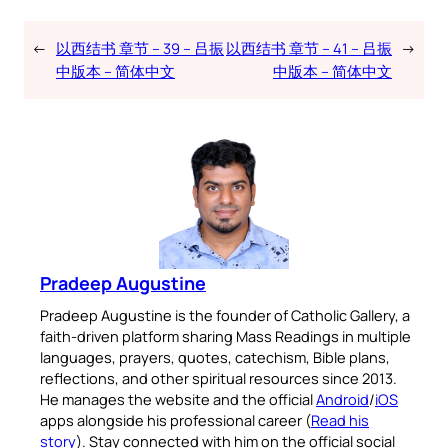
←
以西结书 章节 – 39 – 吕振
以西结书 章节 – 41 – 吕振
→
中版本 – 简体中文
中版本 – 简体中文
Pradeep Augustine
Pradeep Augustine is the founder of Catholic Gallery, a
faith-driven platform sharing Mass Readings in multiple
languages, prayers, quotes, catechism, Bible plans,
reflections, and other spiritual resources since 2013.
He manages the website and the official
Android
/
iOS
apps alongside his professional career (
Read his
story
). Stay connected with him on the official social