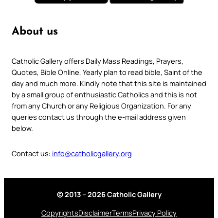
About us
Catholic Gallery offers Daily Mass Readings, Prayers,
Quotes, Bible Online, Yearly plan to read bible, Saint of the
day and much more. Kindly note that this site is maintained
by a small group of enthusiastic Catholics and this is not
from any Church or any Religious Organization. For any
queries contact us through the e-mail address given
below.
Contact us:
info@catholicgallery.org
© 2013 – 2026 Catholic Gallery
Copyrights
Disclaimer
Terms
Privacy Policy