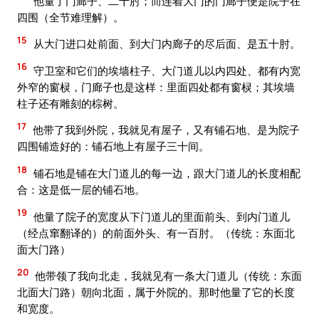
他量了门廊子、二十肘；而连着大门的门廊子便是院子在
四围（全节难理解）。
15
从大门进口处前面、到大门内廊子的尽后面、是五十肘。
16
守卫室和它们的埃墙柱子、大门道儿以内四处、都有内宽
外窄的窗棂，门廊子也是这样：里面四处都有窗棂；其埃墙
柱子还有雕刻的棕树。
17
他带了我到外院，我就见有屋子，又有铺石地、是为院子
四围铺造好的：铺石地上有屋子三十间。
18
铺石地是铺在大门道儿的每一边，跟大门道儿的长度相配
合：这是低一层的铺石地。
19
他量了院子的宽度从下门道儿的里面前头、到内门道儿
（经点窜翻译的）的前面外头、有一百肘。（传统：东面北
面大门路）
20
他带领了我向北走，我就见有一条大门道儿（传统：东面
北面大门路）朝向北面，属于外院的。那时他量了它的长度
和宽度。