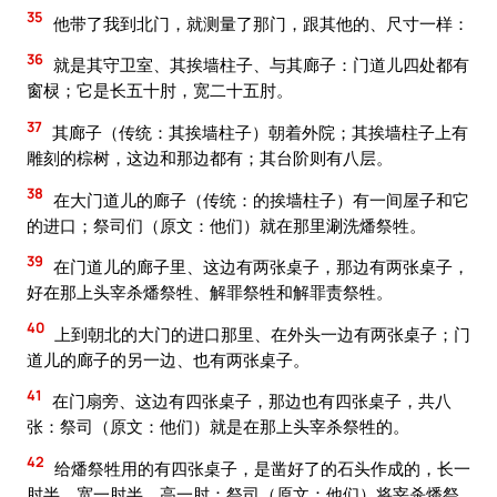
35
他带了我到北门，就测量了那门，跟其他的、尺寸一样：
36
就是其守卫室、其挨墙柱子、与其廊子：门道儿四处都有
窗棂；它是长五十肘，宽二十五肘。
37
其廊子（传统：其挨墙柱子）朝着外院；其挨墙柱子上有
雕刻的棕树，这边和那边都有；其台阶则有八层。
38
在大门道儿的廊子（传统：的挨墙柱子）有一间屋子和它
的进口；祭司们（原文：他们）就在那里涮洗燔祭牲。
39
在门道儿的廊子里、这边有两张桌子，那边有两张桌子，
好在那上头宰杀燔祭牲、解罪祭牲和解罪责祭牲。
40
上到朝北的大门的进口那里、在外头一边有两张桌子；门
道儿的廊子的另一边、也有两张桌子。
41
在门扇旁、这边有四张桌子，那边也有四张桌子，共八
张：祭司（原文：他们）就是在那上头宰杀祭牲的。
42
给燔祭牲用的有四张桌子，是凿好了的石头作成的，长一
肘半，宽一肘半，高一肘：祭司（原文：他们）将宰杀燔祭