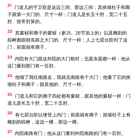
21
门道儿的守卫室是这边三间、那边三间；其挨墙柱子和廊
子跟第一大门的、尺寸一样；门道儿是长五十肘，宽二十五
肘、按常肘算的。
22
其窗棂和廊子的窗棂（参25、26节加上的）以及雕刻的
棕树都跟朝东路之大门的、尺寸一样；人上七层台阶到了这
门，前面就有廊子。
23
内院有大门跟这外院的大门相对；北面东面都一样：他从
这门量到那门有一百肘。
24
他领了我往南路走，我就见南路有个大门；他量了它的挨
墙柱子和廊子；跟其他的、尺寸一样。
25
门道儿和它的廊子四处都有窗棂，跟其他的窗棂一样：门
道儿是长五十肘，宽二十五肘。
26
有七层台阶以便登上内门；前面就有廊子；挨墙柱子上有
雕刻的棕树，这边一棵，那边一棵。
27
内院南路有门；他从这门量到外院南路的门有一百肘。