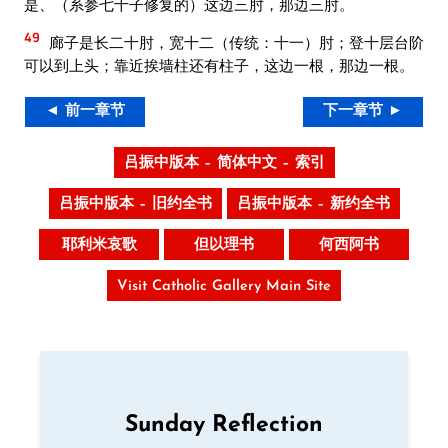
是、（系参七十子修复的）这边三肘，那边三肘。
49
廊子是长二十肘，宽十二（传统：十一）肘；登十层台阶
可以到上头；靠近挨墙柱还有柱子，这边一根，那边一根。
◄ 前一章节
下一章节 ►
吕振中版本 – 简体中文 – 索引
吕振中版本 – 旧约全书
吕振中版本 – 新约全书
耶利米哀歌
但以理书
何西阿书
Visit Catholic Gallery Main Site
Sunday Reflection