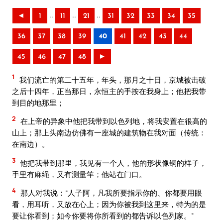
..
..
..
◄
1
11
21
31
32
33
34
35
36
37
38
39
40
41
42
43
44
45
46
47
48
►
1
我们流亡的第二十五年，年头，那月之十日，京城被击破
之后十四年，正当那日，永恒主的手按在我身上；他把我带
到目的地那里；
2
在上帝的异象中他把我带到以色列地，将我安置在很高的
山上；那上头南边仿佛有一座城的建筑物在我对面（传统：
在南边）。
3
他把我带到那里，我见有一个人，他的形状像铜的样子，
手里有麻绳，又有测量竿；他站在门口。
4
那人对我说：“人子阿，凡我所要指示你的、你都要用眼
看，用耳听，又放在心上；因为你被我到这里来，特为的是
要让你看到；如今你要将你所看到的都告诉以色列家。”