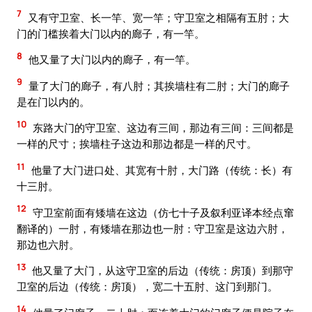
7
又有守卫室、长一竿、宽一竿；守卫室之相隔有五肘；大
门的门槛挨着大门以内的廊子，有一竿。
8
他又量了大门以内的廊子，有一竿。
9
量了大门的廊子，有八肘；其挨墙柱有二肘；大门的廊子
是在门以内的。
10
东路大门的守卫室、这边有三间，那边有三间：三间都是
一样的尺寸；挨墙柱子这边和那边都是一样的尺寸。
11
他量了大门进口处、其宽有十肘，大门路（传统：长）有
十三肘。
12
守卫室前面有矮墙在这边（仿七十子及叙利亚译本经点窜
翻译的）一肘，有矮墙在那边也一肘：守卫室是这边六肘，
那边也六肘。
13
他又量了大门，从这守卫室的后边（传统：房顶）到那守
卫室的后边（传统：房顶），宽二十五肘、这门到那门。
14