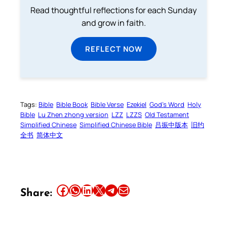
Read thoughtful reflections for each Sunday
and grow in faith.
REFLECT NOW
Tags:
Bible
Bible Book
Bible Verse
Ezekiel
God’s Word
Holy
Bible
Lu Zhen zhong version
LZZ
LZZS
Old Testament
Simplified Chinese
Simplified Chinese Bible
吕振中版本
旧约
全书
简体中文
Share this article on Facebook
Share this article on WhatsApp
Share this article on LinkedIn
Share this article on X
Share this article on Telegram
Email this Article
Share: