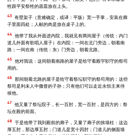
牲跟平安祭牲的器皿放在上头。
43
有壁架子（意难确定，或译：平版）宽一手掌，安装在廊
子里面四处；人献的肉是放在桌子上的。
44
他带了我从外面进内院，我就见有两间屋子（传统：内门
道儿外面有歌唱人屋子）在内院：一间在北门旁边，朝着南
路；一间在南（传统：东）门旁边，朝着北路。
45
他对我说：这间朝着南路的屋子是给守着殿宇职守的祭司
用的。
46
那间朝着北路的屋子是给守着祭坛职守的祭司用的：这些
祭司是利未人中撒督的子孙；只有他们可以走近永恒主来侍
候他。
47
他又量了祭坛院子，长一百肘，宽一百肘，是四方的：祭
坛在殿的前面。
48
于是他带了我到殿前的廊子，又量了廊子的挨墙柱：这边
厚五肘，那边厚五肘；门道儿是宽十四肘；门道儿的侧面墙