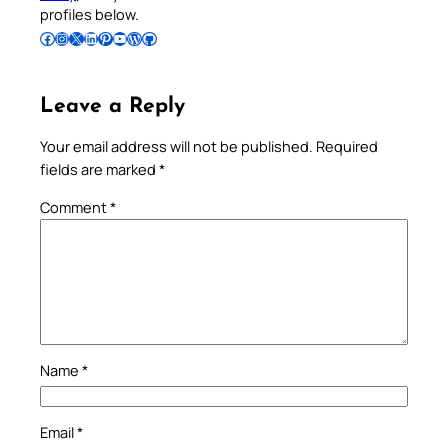
profiles below.
Follow Pradeep on Facebook
Follow Pradeep on Instagram
Follow Pradeep on X
Follow Pradeep on LinkedIn
Follow Pradeep on Pinterest
Subscribe to Pradeep’s Youtube Channel
Follow Pradeep on WordPress
Follow Pradeep on GitHub
Leave a Reply
Your email address will not be published.
Required
fields are marked
*
Comment
*
Name
*
Email
*