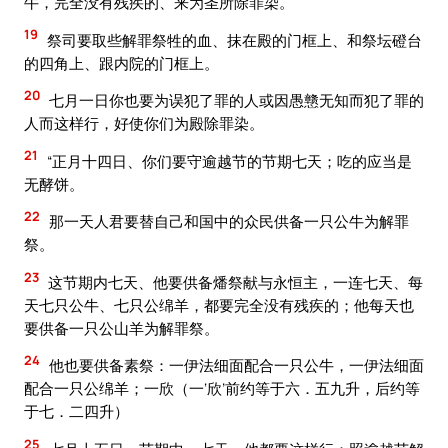
牛，完全没有残疾的、来为圣所除罪染。
19
祭司要取些解罪祭牲的血、抹在殿的门框上、和祭坛磴台
的四角上、跟内院的门框上。
20
七月一日你也要为误犯了罪的人或因愚戆无知而犯了罪的
人而这样行，好使你们为殿除罪染。
21
“正月十四日、你们要守逾越节的节期七天；吃的应当是
无酵饼。
22
那一天人君要替自己和国中的众民供备一只公牛为解罪
祭。
23
这节期内七天、他要供备燔祭献与永恒主，一连七天、每
天七只公牛、七只公绵羊，都要完全没有残疾的；他每天也
要供备一只公山羊为解罪祭。
24
他也要供备素祭：一伊法细面配合一只公牛，一伊法细面
配合一只公绵羊；一欣（一‘欣’前约等于六．五九升，后约等
于七．二四升）
25