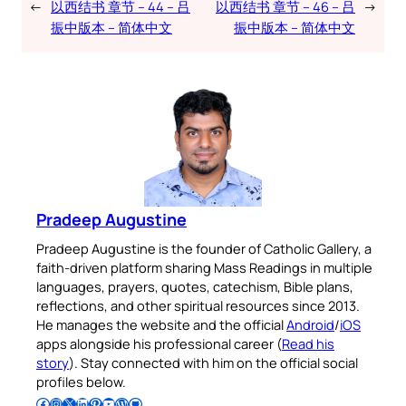
←
以西结书 章节 – 44 – 吕
以西结书 章节 – 46 – 吕
→
振中版本 – 简体中文
振中版本 – 简体中文
Pradeep Augustine
Pradeep Augustine is the founder of Catholic Gallery, a
faith-driven platform sharing Mass Readings in multiple
languages, prayers, quotes, catechism, Bible plans,
reflections, and other spiritual resources since 2013.
He manages the website and the official
Android
/
iOS
apps alongside his professional career (
Read his
story
). Stay connected with him on the official social
profiles below.
Follow Pradeep on Facebook
Follow Pradeep on Instagram
Follow Pradeep on X
Follow Pradeep on LinkedIn
Follow Pradeep on Pinterest
Subscribe to Pradeep’s Youtube Channel
Follow Pradeep on WordPress
Follow Pradeep on GitHub