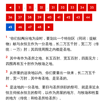
..
..
..
◄
1
11
21
31
32
33
34
35
36
37
38
39
40
41
42
43
44
45
46
47
48
►
1
“你们拈阄分地为业时，要划出一个特别区（同词：提献
物）献与永恒主作为一分圣地，长二万五千肘，宽二万（传
统：一万）肘；其四境周围之内都是圣地。
2
其中有作为圣所之地、长五百肘、宽五百肘，四面见方；
四围再有五十肘作为牧场之地。
3
从所量的这块地以内、你们要量出一块来，长二万五千
肘，宽一万肘，其中有圣地、是至圣的。
4
是这地的一分圣地、要归与圣所供职的祭司、就是亲近永
恒主伺候永恒主的祭司，以作为房屋的地方、与牧场和牲畜
的地方（传统：和给圣所给圣所）。