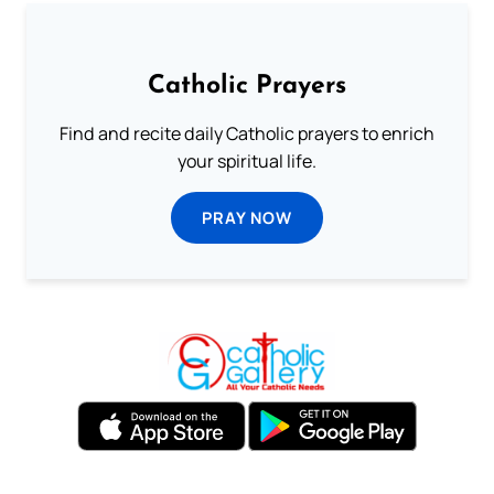
Catholic Prayers
Find and recite daily Catholic prayers to enrich
your spiritual life.
PRAY NOW