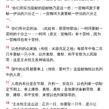
13
“你们所应当提献的提献物乃是这一些：一贺梅珥麦子要
献一伊法的六分之一；一贺梅珥大麦要献一伊法的六分之
一。
14
你们所分定的油、（此处有：那罢特那油）一柯珥要献一
罢特的十分之一：一柯珥（原文：贺梅珥）有十罢特，因为
一贺梅珥也有十罢特。
15
以色列的众家族（传统：水源充足之地）每群羊中每二百
只羊要献一只小羊、以作素祭、燔祭、和平安祭为人民除
罪：这是主永恒主发神谕说的。
16
国中的众民都要奉上（传统：要对于）这提献物给以色列
中的人君。
17
人君的本分是在节期、月初一、安息日、以色列家一切制
定节期上、奉上燔祭、素祭、奠祭；是他要供备解罪祭、素
祭、燔祭，和平安祭、来替以色列家除罪的。
18
“主永恒主这么说：正月一日、你要取一只牛、是小公