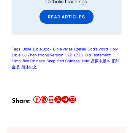
Catholic teachings.
READ ARTICLES
Tags:
Bible
Bible Book
Bible Verse
Ezekiel
God’s Word
Holy
Bible
Lu Zhen zhong version
LZZ
LZZS
Old Testament
Simplified Chinese
Simplified Chinese Bible
吕振中版本
旧约
全书
简体中文
Share this article on Facebook
Share this article on WhatsApp
Share this article on LinkedIn
Share this article on X
Share this article on Telegram
Email this Article
Share: