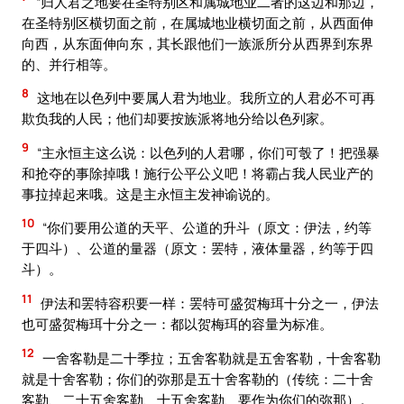
“归人君之地要在圣特别区和属城地业二者的这边和那边，
在圣特别区横切面之前，在属城地业横切面之前，从西面伸
向西，从东面伸向东，其长跟他们一族派所分从西界到东界
的、并行相等。
8
这地在以色列中要属人君为地业。我所立的人君必不可再
欺负我的人民；他们却要按族派将地分给以色列家。
9
“主永恒主这么说：以色列的人君哪，你们可彀了！把强暴
和抢夺的事除掉哦！施行公平公义吧！将霸占我人民业产的
事拉掉起来哦。这是主永恒主发神谕说的。
10
“你们要用公道的天平、公道的升斗（原文：伊法，约等
于四斗）、公道的量器（原文：罢特，液体量器，约等于四
斗）。
11
伊法和罢特容积要一样：罢特可盛贺梅珥十分之一，伊法
也可盛贺梅珥十分之一：都以贺梅珥的容量为标准。
12
一舍客勒是二十季拉；五舍客勒就是五舍客勒，十舍客勒
就是十舍客勒；你们的弥那是五十舍客勒的（传统：二十舍
客勒、二十五舍客勒、十五舍客勒、要作为你们的弥那）。