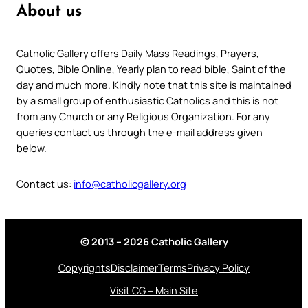
About us
Catholic Gallery offers Daily Mass Readings, Prayers,
Quotes, Bible Online, Yearly plan to read bible, Saint of the
day and much more. Kindly note that this site is maintained
by a small group of enthusiastic Catholics and this is not
from any Church or any Religious Organization. For any
queries contact us through the e-mail address given
below.
Contact us:
info@catholicgallery.org
© 2013 – 2026 Catholic Gallery
Copyrights
Disclaimer
Terms
Privacy Policy
Visit CG – Main Site