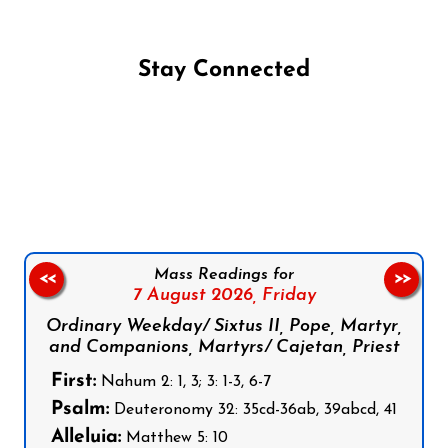
Stay Connected
Follow us on Facebook
Follow us on Instagram
Follow us on X
Subscribe to our YouTube Channel
Follow us on WhatsApp
Mass Readings for
<<
>>
7 August 2026,
Friday
Ordinary Weekday/ Sixtus II, Pope, Martyr,
and Companions, Martyrs/ Cajetan, Priest
First:
Nahum 2: 1, 3; 3: 1-3, 6-7
Psalm:
Deuteronomy 32: 35cd-36ab, 39abcd, 41
Alleluia:
Matthew 5: 10