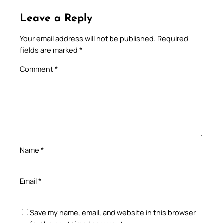
Leave a Reply
Your email address will not be published.
Required
fields are marked
*
Comment
*
Name
*
Email
*
Save my name, email, and website in this browser