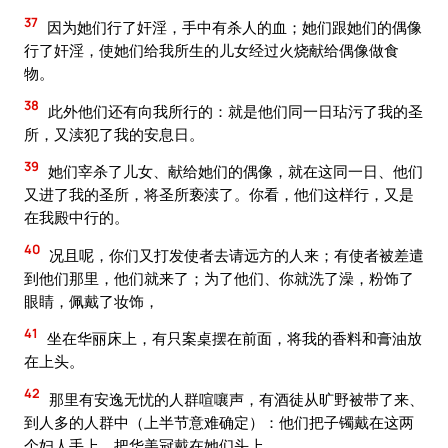
37
因为她们行了奸淫，手中有杀人的血；她们跟她们的偶像
行了奸淫，使她们给我所生的儿女经过火烧献给偶像做食
物。
38
此外他们还有向我所行的：就是他们同一日玷污了我的圣
所，又渎犯了我的安息日。
39
她们宰杀了儿女、献给她们的偶像，就在这同一日、他们
又进了我的圣所，将圣所亵渎了。你看，他们这样行，又是
在我殿中行的。
40
况且呢，你们又打发使者去请远方的人来；有使者被差遣
到他们那里，他们就来了；为了他们、你就洗了澡，粉饰了
眼睛，佩戴了妆饰，
41
坐在华丽床上，有只案桌摆在前面，将我的香料和膏油放
在上头。
42
那里有安逸无忧的人群喧嚷声，有酒徒从旷野被带了来、
到人多的人群中（上半节意难确定）：他们把子镯戴在这两
个妇人手上，把华美冠戴在她们头上。