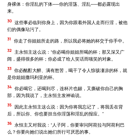
身裸体：你淫乱的下体──你的淫荡、淫乱──都必露现出
来。
30
这些事必临到你身上，因为你跟着外国人走而行淫，被他
们的偶像玷污了。
31
你走了你姐姐所走的路，所以我必将她的杯交于你手中。
32
主永恒主这么说：“你必喝你姐姐所喝的杯；那又深又广
阔，盛得很多的杯；你必成了给人笑话而嗤笑的对象。
33
你必酩酊大醉、满有愁苦，喝干了令人惊骇凄凉的杯，就
是你姐姐撒玛利亚的杯。
34
你必喝它，还喝到尽，连杯片也龈，又撕破你自己的胸
部，因为我说了，主永恒主发神谕说。
35
因此主永恒主这么说：因为你将我忘记了，将我丢在背
后，所以你、你也要担当你淫荡和淫乱的报应。”
36
永恒主又对我说：“人子阿，你要审问阿荷拉与阿荷利巴
么？你要向她们说出她们所行可厌恶的事。