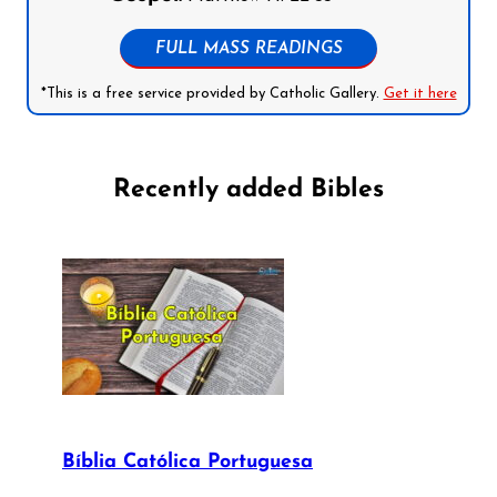
FULL MASS READINGS
*This is a free service provided by Catholic Gallery.
Get it here
Recently added Bibles
Bíblia Católica Portuguesa