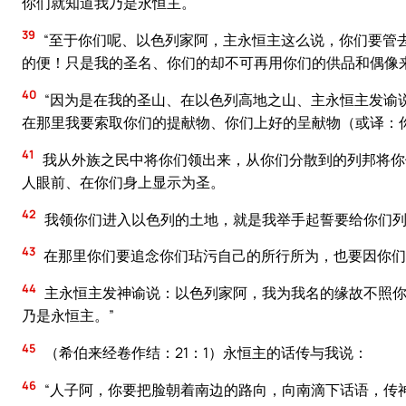
你们就知道我乃是永恒主。
39
“至于你们呢、以色列家阿，主永恒主这么说，你们要管
的便！只是我的圣名、你们的却不可再用你们的供品和偶像
40
“因为是在我的圣山、在以色列高地之山、主永恒主发谕
在那里我要索取你们的提献物、你们上好的呈献物（或译：
41
我从外族之民中将你们领出来，从你们分散到的列邦将你
人眼前、在你们身上显示为圣。
42
我领你们进入以色列的土地，就是我举手起誓要给你们列
43
在那里你们要追念你们玷污自己的所行所为，也要因你们
44
主永恒主发神谕说：以色列家阿，我为我名的缘故不照你
乃是永恒主。”
45
（希伯来经卷作结：21：1）永恒主的话传与我说：
46
“人子阿，你要把脸朝着南边的路向，向南滴下话语，传