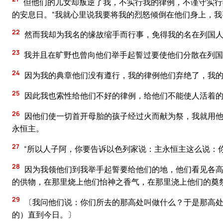
但他们的儿女却叛逆了我，不实行我的律例，不谨守实行
的安息日。“我就心里说我要将我的烈怒倾倒在他们身上，
22
然而我却为我名的缘故缩手而行事，免得我的名在列国人
23
我并且在旷野也曾向他们举手起誓过要使他们分散在列国
24
因为我的典章他们没有遵行，我的律例他们弃绝了，我的
25
因此我也索性给他们不好的律例，给他们不能使人活着
26
因他们使一切首开母胎的孩子经过火而献为祭，我就用他
永恒主。
27
“所以人子阿，你要告诉以色列家说：主永恒主这么说：
28
因为我领他们到我举手起誓要给他们的地，他们看见各高
的供物，在那里烧上他们怡神之香气，在那里浇上他们的奠
29
〔我问他们说：你们所去的那高处叫做什么？于是那高处的名
的）直到今日。〕