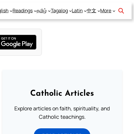
lish
Readings
தமிழ்
Tagalog
Latin
中文
More
Catholic Articles
Explore articles on faith, spirituality, and
Catholic teachings.