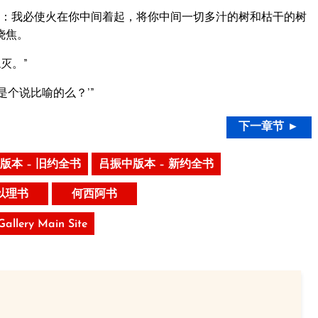
：我必使火在你中间着起，将你中间一切多汁的树和枯干的树
烧焦。
灭。”
个说比喻的么？’”
下一章节 ►
版本 – 旧约全书
吕振中版本 – 新约全书
以理书
何西阿书
 Gallery Main Site