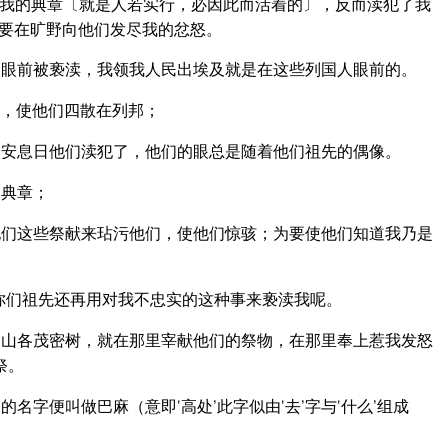
我的典章〔就是人若实行，必因此而活着的〕，反而渎犯了我
我要在旷野向他们发尽我的忿怒。
眼前被亵渎，我领我人民出埃及就是在这些列国人眼前的。
，使他们四散在列邦；
安息日他们渎犯了，他们的眼总是随着他们祖先的偶像。
的典章；
们这些祭献来玷污他们，使他们惊骇；为要使他们知道我乃是
你们祖先还再用对我不忠实的这种事来亵渎我呢。
山各茂密树，就在那里宰献他们的祭物，在那里奉上惹我发怒
祭。
字便叫做巴麻（意即‘高处’此字似由‘去’字与‘什么’组成