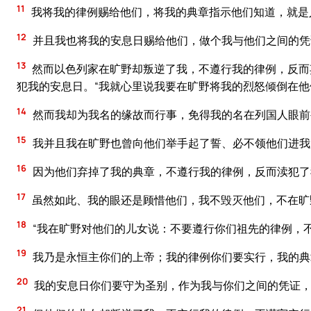
11
我将我的律例赐给他们，将我的典章指示他们知道，就是
12
并且我也将我的安息日赐给他们，做个我与他们之间的凭
13
然而以色列家在旷野却叛逆了我，不遵行我的律例，反而
犯我的安息日。“我就心里说我要在旷野将我的烈怒倾倒在
14
然而我却为我名的缘故而行事，免得我的名在列国人眼前
15
我并且我在旷野也曾向他们举手起了誓、必不领他们进我
16
因为他们弃掉了我的典章，不遵行我的律例，反而渎犯了
17
虽然如此、我的眼还是顾惜他们，我不毁灭他们，不在旷
18
“我在旷野对他们的儿女说：不要遵行你们祖先的律例，
19
我乃是永恒主你们的上帝；我的律例你们要实行，我的典
20
我的安息日你们要守为圣别，作为我与你们之间的凭证，
21