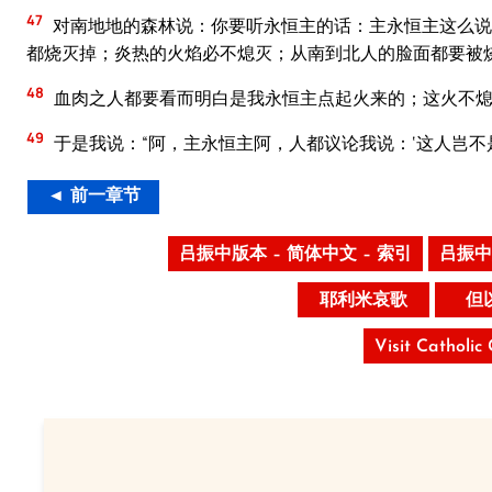
47
对南地地的森林说：你要听永恒主的话：主永恒主这么说
都烧灭掉；炎热的火焰必不熄灭；从南到北人的脸面都要被
48
血肉之人都要看而明白是我永恒主点起火来的；这火不熄
49
于是我说：“阿，主永恒主阿，人都议论我说：‘这人岂不是
◄ 前一章节
吕振中版本 – 简体中文 – 索引
吕振中
耶利米哀歌
但
Visit Catholic