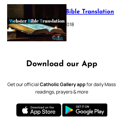
Webster Bible Translation
October 11, 2018
Download our App
Get our official
Catholic Gallery app
for daily Mass
readings, prayers & more