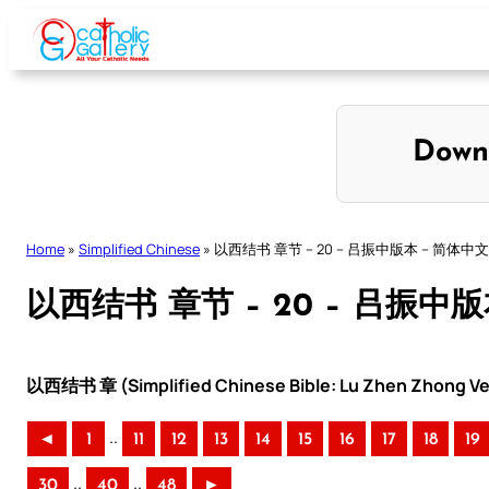
Skip
to
content
Down
Home
»
Simplified Chinese
»
以西结书 章节 – 20 – 吕振中版本 – 简体中文
以西结书 章节 – 20 – 吕振中
以西结书 章 (Simplified Chinese Bible: Lu Zhen Zhong Ve
..
◄
1
11
12
13
14
15
16
17
18
19
..
..
30
40
48
►