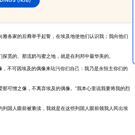
向雅各家的后裔举手起誓，在埃及地使他们认识我；我向他们
们探觅的、那流奶与蜜之地，就是在列邦中最华美的。
像，不可因埃及的偶像来玷污你们自己：我乃是永恒主你们的
爱那可憎之像，不离弃埃及的偶像。“我本心里说我要将我的烈
。
的列国人眼前被亵渎，我就是在这些列国人眼前领我人民出埃