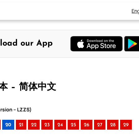
Eng
load our App
版本 – 简体中文
rsion – LZZS)
20
21
22
23
24
25
26
27
28
29