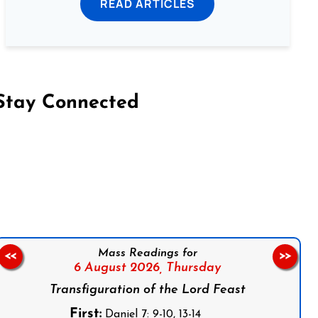
READ ARTICLES
Stay Connected
on Facebook
Follow us on Instagram
Follow us on X
Subscribe to our YouTube Channel
Follow us on WhatsApp
Mass Readings for
<<
>>
6 August 2026,
Thursday
Transfiguration of the Lord Feast
First:
Daniel 7: 9-10, 13-14