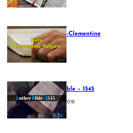
The Sixto-Clementine
Vulgate
July 12, 2025
Luther Bible – 1545
October 17, 2018