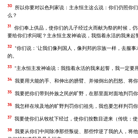
30
所以你要对以色列家说：主永恒主这么说：你们仍照你们
么？
31
你们奉上供品，使你们的儿子经过火而献为祭的时候，仍
要给你们求问呢？主永恒主发神谕说，我指着永活的我来起
32
“你们说：‘让我们像列国人，像列邦的宗族一样，去服事
的。
33
“主永恒主发神谕说：我指着永活的我来起誓，我一定要
34
我要用大能的手、和伸出的膀臂、并倾倒出的烈怒、将你
35
我要把你们带到外族之民的旷野，在那里面对面地判罚你
36
我怎样在埃及地的旷野判罚你们祖先，我也要怎样判罚你
37
我要使你们从牧杖下经过，使你们按数目进来（传统：使
38
我要从你们中间除净那些叛徒、那些悖逆了我的人，将他