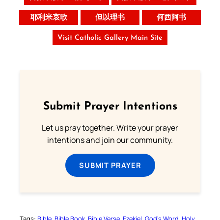
耶利米哀歌
但以理书
何西阿书
Visit Catholic Gallery Main Site
Submit Prayer Intentions
Let us pray together. Write your prayer
intentions and join our community.
SUBMIT PRAYER
Tags:
Bible
Bible Book
Bible Verse
Ezekiel
God’s Word
Holy