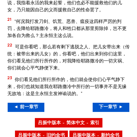
说，我指着永活的我来起誓，他们也必不能援救他们的儿
女，乃只能因自己的义而援救自己的性命罢了。
21
“何况我打发刀剑、饥荒、恶兽、瘟疫这四样严厉的判
罚，去降给耶路撒冷，将人和牲口都从那里剪除掉，岂不更
加各自为救么？主永恒主这么说。
22
可是你看吧，那么若有剩下逃脱之人、把儿女带出来（传
统：被带出来的儿女）的，你看吧，他们出来到你们这里，
你们看见他们所行所作的，对我降给耶路撒冷的一切灾祸、
你们就会心平气静便下来。
23
你们看见他们所行所作的，他们就会使你们心平气静下
来，你们也就知道我在耶路撒冷中所行的一切事并不是无缘
无故地：这是主永恒主发神谕说的。”
◄ 前一章节
下一章节 ►
吕振中版本 – 简体中文 – 索引
吕振中版本 – 旧约全书
吕振中版本 – 新约全书