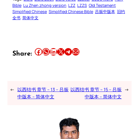
Bible
Lu Zhen zhong version
LZZ
LZZS
Old Testament
Simplified Chinese
Simplified Chinese Bible
吕振中版本
旧约
全书
简体中文
Share this article on Facebook
Share this article on WhatsApp
Share this article on LinkedIn
Share this article on X
Share this article on Telegram
Email this Article
Share:
←
以西结书 章节 – 13 – 吕振
以西结书 章节 – 15 – 吕振
→
中版本 – 简体中文
中版本 – 简体中文