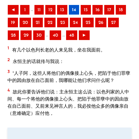
..
◄
1
11
12
13
14
15
16
17
18
19
20
21
22
23
24
25
26
27
..
..
28
29
30
40
48
►
1
有几个以色列长老的人来见我，坐在我面前。
2
永恒主的话就传与我说：
3
“人子阿，这些人将他们的偶像接上心头，把陷于他们罪孽
中的因由放在自己面前，我哪能让他们求问什么呢？
4
故此你要告诉他们说：主永恒主这么说：以色列家的人中
间、每一个将他的偶像接上心头、把陷于他罪孽中的因由放
在自己面前、又前来见神言人的，我必按他众多的偶像亲自
（意难确定）应付他，