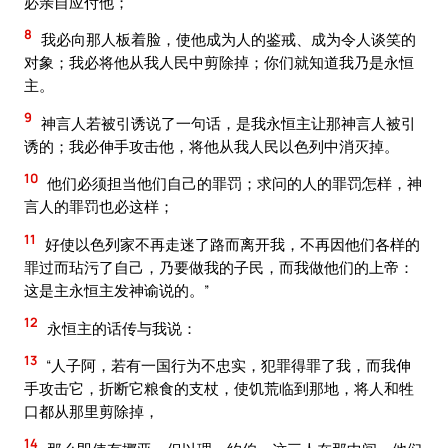
必亲自应付他；
8
我必向那人板着脸，使他成为人的鉴戒、成为令人谈笑的
对象；我必将他从我人民中剪除掉；你们就知道我乃是永恒
主。
9
神言人若被引诱说了一句话，是我永恒主让那神言人被引
诱的；我必伸手攻击他，将他从我人民以色列中消灭掉。
10
他们必须担当他们自己的罪罚；求问的人的罪罚怎样，神
言人的罪罚也必这样；
11
好使以色列家不再走迷了路而离开我，不再因他们各样的
罪过而玷污了自己，乃要做我的子民，而我做他们的上帝：
这是主永恒主发神谕说的。”
12
永恒主的话传与我说：
13
“人子阿，若有一国行为不忠实，犯罪得罪了我，而我伸
手攻击它，折断它粮食的支杖，使饥荒临到那地，将人和牲
口都从那里剪除掉，
14