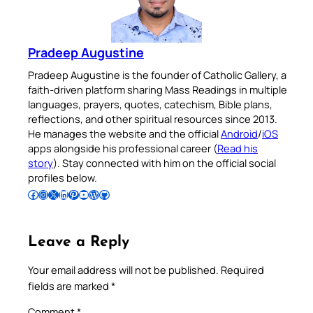
Pradeep Augustine
Pradeep Augustine is the founder of Catholic Gallery, a
faith-driven platform sharing Mass Readings in multiple
languages, prayers, quotes, catechism, Bible plans,
reflections, and other spiritual resources since 2013.
He manages the website and the official
Android
/
iOS
apps alongside his professional career (
Read his
story
). Stay connected with him on the official social
profiles below.
Follow Pradeep on Facebook
Follow Pradeep on Instagram
Follow Pradeep on X
Follow Pradeep on LinkedIn
Follow Pradeep on Pinterest
Subscribe to Pradeep’s Youtube Channel
Follow Pradeep on WordPress
Follow Pradeep on GitHub
Leave a Reply
Your email address will not be published.
Required
fields are marked
*
Comment
*