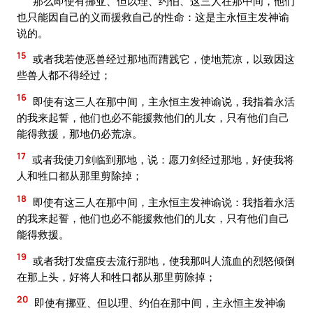
那么即使有挪亚、但以理、约伯、这三人在那中间，他们
也只能因自己的义而援救自己的性命：这是主永恒主发神谕
说的。
15
或者我若使恶兽经过那地而蹧践它，使地荒凉，以致因这
些兽人都不得经过；
16
即使有这三人在那中间，主永恒主发神谕说，我指着永活
的我来起誓，他们也必不能援救他们的儿女，只有他们自己
能得救援，那地仍必荒凉。
17
或者我使刀剑临到那地，说：愿刀剑经过那地，好使我将
人和牲口都从那里剪除掉；
18
即使有这三人在那中间，主永恒主发神谕说：我指着永活
的我来起誓，他们也必不能援救他们的儿女，只有他们自己
能得救援。
19
或者我打发瘟疫去流行那地，使我那叫人流血的烈怒倾倒
在那上头，好将人和牲口都从那里剪除掉；
20
即使有挪亚、但以理、约伯在那中间，主永恒主发神谕