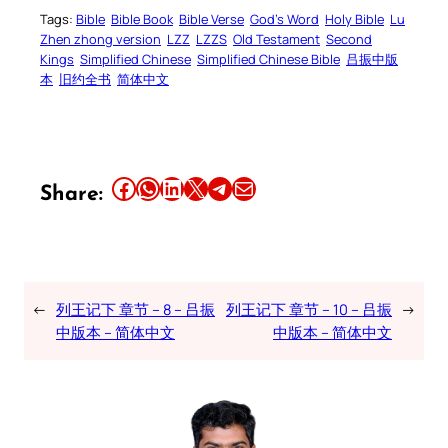
Tags:
Bible
Bible Book
Bible Verse
God’s Word
Holy Bible
Lu
Zhen zhong version
LZZ
LZZS
Old Testament
Second
Kings
Simplified Chinese
Simplified Chinese Bible
吕振中版
本
旧约全书
简体中文
Share this article on Facebook
Share this article on WhatsApp
Share this article on LinkedIn
Share this article on X
Share this article on Telegram
Email this Article
Share:
←
列王记下 章节 – 8 – 吕振
列王记下 章节 – 10 – 吕振
→
中版本 – 简体中文
中版本 – 简体中文