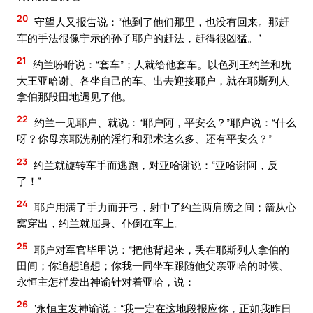
20
守望人又报告说：“他到了他们那里，也没有回来。那赶
车的手法很像宁示的孙子耶户的赶法，赶得很凶猛。”
21
约兰吩咐说：“套车”；人就给他套车。以色列王约兰和犹
大王亚哈谢、各坐自己的车、出去迎接耶户，就在耶斯列人
拿伯那段田地遇见了他。
22
约兰一见耶户、就说：“耶户阿，平安么？”耶户说：“什么
呀？你母亲耶洗别的淫行和邪术这么多、还有平安么？”
23
约兰就旋转车手而逃跑，对亚哈谢说：“亚哈谢阿，反
了！”
24
耶户用满了手力而开弓，射中了约兰两肩膀之间；箭从心
窝穿出，约兰就屈身、仆倒在车上。
25
耶户对军官毕甲说：“把他背起来，丢在耶斯列人拿伯的
田间；你追想追想；你我一同坐车跟随他父亲亚哈的时候、
永恒主怎样发出神谕针对着亚哈，说：
26
‘永恒主发神谕说：“我一定在这地段报应你，正如我昨日