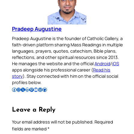
Pradeep Augustine
Pradeep Augustine is the founder of Catholic Gallery, a
faith-driven platform sharing Mass Readings in multiple
languages, prayers, quotes, catechism, Bible plans,
reflections, and other spiritual resources since 2013.
He manages the website and the official
Android
/
iOS
apps alongside his professional career (
Read his
story
). Stay connected with him on the official social
profiles below.
Follow Pradeep on Facebook
Follow Pradeep on Instagram
Follow Pradeep on X
Follow Pradeep on LinkedIn
Follow Pradeep on Pinterest
Subscribe to Pradeep’s Youtube Channel
Follow Pradeep on WordPress
Follow Pradeep on GitHub
Leave a Reply
Your email address will not be published.
Required
fields are marked
*