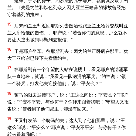
这样、宁示的孙子、约沙法的儿子耶户、就阴谋反叛了约
兰。〔先是约兰和以色列众人因为亚兰王哈薛的缘故曾经把
守着基列的拉末；
15
后来约兰王却返回耶斯列去医治他跟亚兰王哈薛交战时亚
兰人所给他的击伤。〕耶户说：“若合你们的意思，那么就不
要让人逃出城到耶斯列去报信。”
16
于是耶户坐车、往耶斯列去；因为约兰正卧病在那里。犹
大王亚哈谢已经下去看望约兰。
17
在耶斯列有一个守望的人站在谯楼上，看见耶户的汹涌军
队一直地来，就说：“我看见一队汹涌的军兵。”约兰说：“领
一个骑兵，打发他去迎接他们，说：‘平安么？’”
18
骑马的就去迎接耶户，说：“王这么问说：‘平安么？’”耶户
说：“平安不平安、与你何干？你转来跟着我吧！”守望人又报
告说：“使者到了他们那里，却没有回来。”
19
王又打发第二个骑马的去；这人到了他们那里，说：“王
这么问说：“平安么？”耶户说：“平安不平安、与你何干？你
转来跟着我吧！”