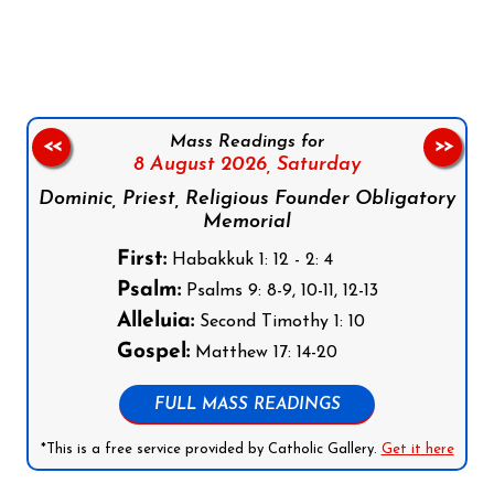
Follow us on Facebook
Follow us on Instagram
Follow us on X
Subscribe to our YouTube Channel
Follow us on WhatsApp
Mass Readings for
<<
>>
8 August 2026,
Saturday
Dominic, Priest, Religious Founder Obligatory
Memorial
First:
Habakkuk 1: 12 - 2: 4
Psalm:
Psalms 9: 8-9, 10-11, 12-13
Alleluia:
Second Timothy 1: 10
Gospel:
Matthew 17: 14-20
FULL MASS READINGS
*This is a free service provided by Catholic Gallery.
Get it here