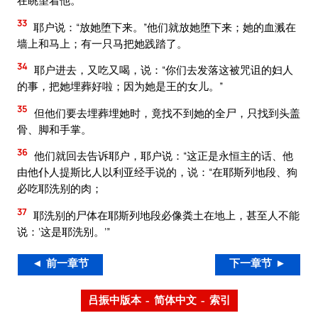
在眺望着他。
33
耶户说：“放她堕下来。”他们就放她堕下来；她的血溅在
墙上和马上；有一只马把她践踏了。
34
耶户进去，又吃又喝，说：“你们去发落这被咒诅的妇人
的事，把她埋葬好啦；因为她是王的女儿。”
35
但他们要去埋葬埋她时，竟找不到她的全尸，只找到头盖
骨、脚和手掌。
36
他们就回去告诉耶户，耶户说：“这正是永恒主的话、他
由他仆人提斯比人以利亚经手说的，说：“在耶斯列地段、狗
必吃耶洗别的肉；
37
耶洗别的尸体在耶斯列地段必像粪土在地上，甚至人不能
说：‘这是耶洗别。’”
◄ 前一章节
下一章节 ►
吕振中版本 – 简体中文 – 索引