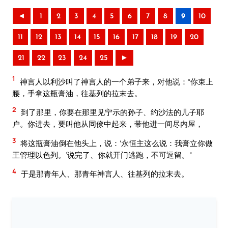
◄
1
2
3
4
5
6
7
8
9
10
11
12
13
14
15
16
17
18
19
20
21
22
23
24
25
►
1
神言人以利沙叫了神言人的一个弟子来，对他说：“你束上
腰，手拿这瓶膏油，往基列的拉末去。
2
到了那里，你要在那里见宁示的孙子、约沙法的儿子耶
户。你进去，要叫他从同僚中起来，带他进一间尽内屋，
3
将这瓶膏油倒在他头上，说：‘永恒主这么说：我膏立你做
王管理以色列。’说完了、你就开门逃跑，不可逗留。”
4
于是那青年人、那青年神言人、往基列的拉末去。