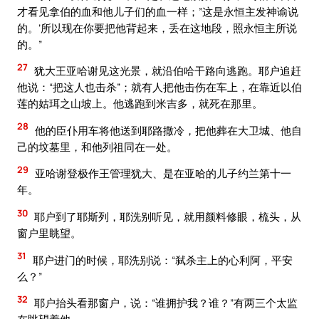
才看见拿伯的血和他儿子们的血一样；”这是永恒主发神谕说
的。’所以现在你要把他背起来，丢在这地段，照永恒主所说
的。”
27
犹大王亚哈谢见这光景，就沿伯哈干路向逃跑。耶户追赶
他说：“把这人也击杀”；就有人把他击伤在车上，在靠近以伯
莲的姑珥之山坡上。他逃跑到米吉多，就死在那里。
28
他的臣仆用车将他送到耶路撒冷，把他葬在大卫城、他自
己的坟墓里，和他列祖同在一处。
29
亚哈谢登极作王管理犹大、是在亚哈的儿子约兰第十一
年。
30
耶户到了耶斯列，耶洗别听见，就用颜料修眼，梳头，从
窗户里眺望。
31
耶户进门的时候，耶洗别说：“弑杀主上的心利阿，平安
么？”
32
耶户抬头看那窗户，说：“谁拥护我？谁？”有两三个太监