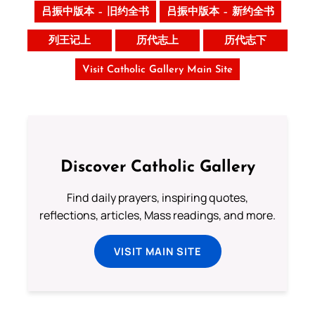
吕振中版本 – 旧约全书
吕振中版本 – 新约全书
列王记上
历代志上
历代志下
Visit Catholic Gallery Main Site
Discover Catholic Gallery
Find daily prayers, inspiring quotes,
reflections, articles, Mass readings, and more.
VISIT MAIN SITE