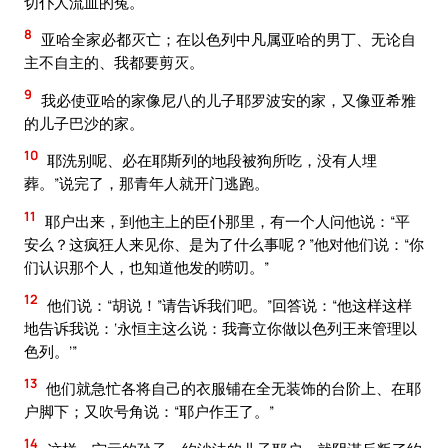
切仆人流血的冤。
8
亚哈全家必都灭亡；在以色列中凡属亚哈的男丁、无论自
主不自主的、我都要剪灭。
9
我必使亚哈的家像尼八的儿子耶罗波安的家，又像亚希雅
的儿子巴沙的家。
10
耶洗别呢、必在耶斯列的地段被狗所吃，没有人埋
葬。”说完了，那青年人就开门逃跑。
11
耶户出来，到他主上的臣仆那里，有一个人问他说：“平
安么？这疯狂人来见你、是为了什么事呢？”他对他们说：“你
们认识那个人，也知道他发的唠叨。”
12
他们说：“胡说！”请告诉我们吧。”回答说：“他这样这样
地告诉我说：‘永恒主这么说：我膏立你做以色列王来管理以
色列。’”
13
他们就急忙各将自己的衣服铺在全无装饰的台阶上、在耶
户脚下；又吹号角说：“耶户作王了。”
14