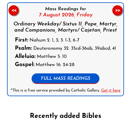
Mass Readings for
<<
>>
7 August 2026,
Friday
Ordinary Weekday/ Sixtus II, Pope, Martyr,
and Companions, Martyrs/ Cajetan, Priest
First:
Nahum 2: 1, 3; 3: 1-3, 6-7
Psalm:
Deuteronomy 32: 35cd-36ab, 39abcd, 41
Alleluia:
Matthew 5: 10
Gospel:
Matthew 16: 24-28
FULL MASS READINGS
*This is a free service provided by Catholic Gallery.
Get it here
Recently added Bibles