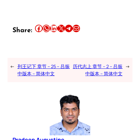
Share this article on Facebook
Share this article on WhatsApp
Share this article on LinkedIn
Share this article on X
Share this article on Telegram
Email this Article
Share:
←
列王记下 章节 – 25 – 吕振
历代志上 章节 – 2 – 吕振
→
中版本 – 简体中文
中版本 – 简体中文
Pradeep Augustine