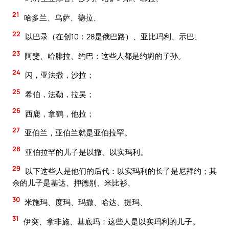
21
哈多兰、乌萨、德拉、
22
以巴录（在创10：28是俄巴路）、亚比玛利、示巴、
23
阿斐、哈腓拉、约巴：这些人都是约坍的子孙。
24
闪，亚法撒，沙拉；
25
希伯，法勒，拉吴；
26
西鹿，拿鹤，他拉；
27
亚伯兰，亚伯兰就是亚伯拉罕。
28
亚伯拉罕的儿子是以撒、以实玛利。
29
以下这些人是他们的后代：以实玛利的长子是尼拜约；其
余的儿子是基达、押德别、米比衫、
30
米施玛、度玛、玛撒、哈达、提玛、
31
伊突、拿非施、基底玛：这些人是以实玛利的儿子。