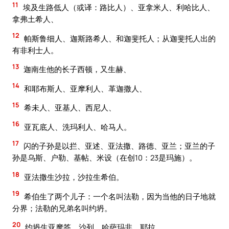
11
埃及生路低人（或译：路比人）、亚拿米人、利哈比人、
拿弗土希人、
12
帕斯鲁细人、迦斯路希人、和迦斐托人；从迦斐托人出的
有非利士人。
13
迦南生他的长子西顿，又生赫、
14
和耶布斯人、亚摩利人、革迦撒人、
15
希未人、亚基人、西尼人、
16
亚瓦底人、洗玛利人、哈马人。
17
闪的子孙是以拦、亚述、亚法撒、路德、亚兰；亚兰的子
孙是乌斯、户勒、基帖、米设（在创10：23是玛施）。
18
亚法撒生沙拉，沙拉生希伯。
19
希伯生了两个儿子：一个名叫法勒，因为当他的日子地就
分界；法勒的兄弟名叫约坍。
20
约坍生亚摩答、沙列、哈萨玛非、耶拉、