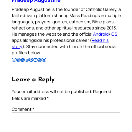
Pradeep Augustine is the founder of Catholic Gallery, a
faith-driven platform sharing Mass Readings in multiple
languages, prayers, quotes, catechism, Bible plans,
reflections, and other spiritual resources since 2013.
He manages the website and the official
Android
/
iOS
apps alongside his professional career (
Read his
story
). Stay connected with him on the official social
profiles below.
Follow Pradeep on Facebook
Follow Pradeep on Instagram
Follow Pradeep on X
Follow Pradeep on LinkedIn
Follow Pradeep on Pinterest
Subscribe to Pradeep’s Youtube Channel
Follow Pradeep on WordPress
Follow Pradeep on GitHub
Leave a Reply
Your email address will not be published.
Required
fields are marked
*
Comment
*