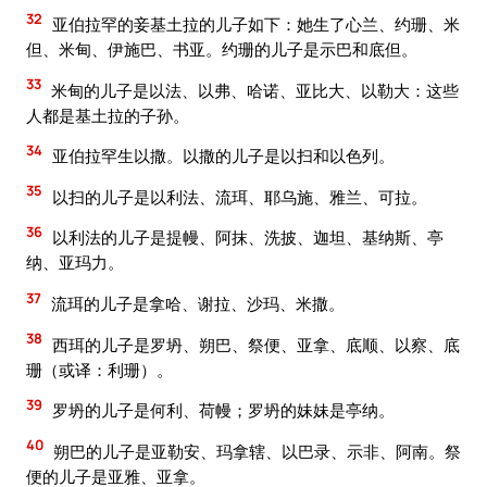
32
亚伯拉罕的妾基土拉的儿子如下：她生了心兰、约珊、米
但、米甸、伊施巴、书亚。约珊的儿子是示巴和底但。
33
米甸的儿子是以法、以弗、哈诺、亚比大、以勒大：这些
人都是基土拉的子孙。
34
亚伯拉罕生以撒。以撒的儿子是以扫和以色列。
35
以扫的儿子是以利法、流珥、耶乌施、雅兰、可拉。
36
以利法的儿子是提幔、阿抹、洗披、迦坦、基纳斯、亭
纳、亚玛力。
37
流珥的儿子是拿哈、谢拉、沙玛、米撒。
38
西珥的儿子是罗坍、朔巴、祭便、亚拿、底顺、以察、底
珊（或译：利珊）。
39
罗坍的儿子是何利、荷幔；罗坍的妹妹是亭纳。
40
朔巴的儿子是亚勒安、玛拿辖、以巴录、示非、阿南。祭
便的儿子是亚雅、亚拿。