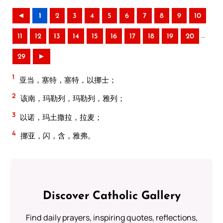
◄
1
2
3
4
5
6
7
8
9
10
..
11
12
13
14
15
16
17
18
19
20
29
►
1
亚当，塞特，塞特，以挪士；
2
该南，玛勒列，玛勒列，雅列；
3
以诺，玛土撒拉，拉麦；
4
挪亚，闪，含，雅弗。
Discover Catholic Gallery
Find daily prayers, inspiring quotes, reflections,