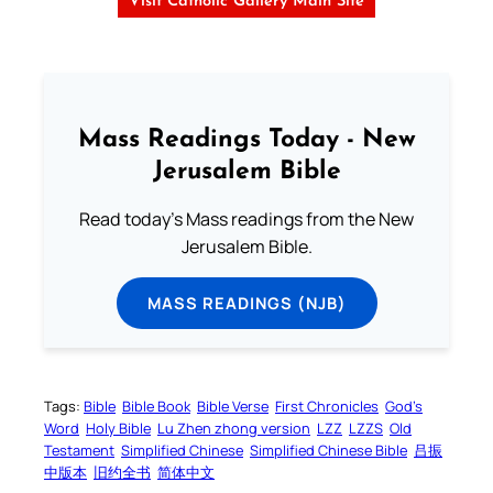
Visit Catholic Gallery Main Site
Mass Readings Today - New
Jerusalem Bible
Read today's Mass readings from the New
Jerusalem Bible.
MASS READINGS (NJB)
Tags:
Bible
Bible Book
Bible Verse
First Chronicles
God’s
Word
Holy Bible
Lu Zhen zhong version
LZZ
LZZS
Old
Testament
Simplified Chinese
Simplified Chinese Bible
吕振
中版本
旧约全书
简体中文