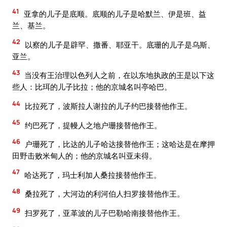
41
亚拿的儿子是底顺。底顺的儿子是哈默兰、伊是班、益
兰、基兰。
42
以察的儿子是辟罕、撒番、耶亚干。底珊的儿子是乌斯、
亚兰。
43
当没有王治理以色列人之前，在以东地执政的王是以下这
些人：比珥的儿子比拉；他的京城名叫亭哈巴。
44
比拉死了，波斯拉人谢拉的儿子约巴接替他作王。
45
约巴死了，提幔人之地户珊接替他作王。
46
户珊死了，比达的儿子哈达接替他作王；这哈达是在摩押
田野击败米甸人的；他的京城名叫亚未得。
47
哈达死了，玛士利加人桑拉接替他作王。
48
桑拉死了，大河边的利河伯人扫罗接替他作王。
49
扫罗死了，亚革波的儿子巴勒哈南接替他作王。