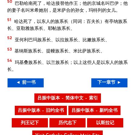
50
巴勒哈南死了，哈达接替他作王；他的京城名叫巴伊；他
的妻子名叫米希她别，是米萨合的孙女，玛特列的女儿。
51
哈达死了，以东人的族系长（同词：百夫长）有亭纳族系
长、亚勒雅族系长、耶帖族系长、
52
亚何利巴玛族系长、以拉族系长、比嫩族系长、
53
基纳斯族系长、提幔族系长、米比萨族系长、
54
玛基叠族系长、以兰族系长；以上这些人是以东人的族系
长。
◄ 前一书
下一章节 ►
吕振中版本 – 简体中文 – 索引
吕振中版本 – 旧约全书
吕振中版本 – 新约全书
列王记下
历代志下
以斯拉记