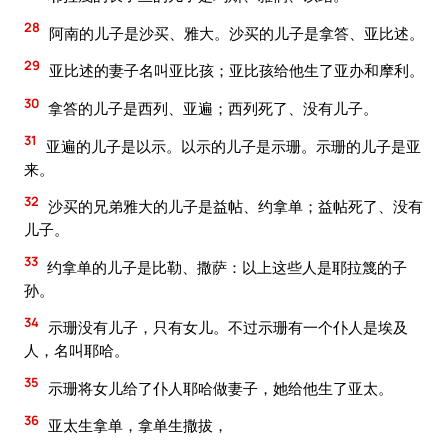
28
阿南的儿子是沙买、雅大。沙买的儿子是拿答、亚比述。
29
亚比述的妻子名叫亚比孩；亚比孩给他生了亚办和摩利。
30
拿答的儿子是西列、亚遍；西列死了、没有儿子。
31
亚遍的儿子是以示。以示的儿子是示珊。示珊的儿子是亚
来。
32
沙买的兄弟雅大的儿子是益帖、约拿单；益帖死了、没有
儿子。
33
约拿单的儿子是比勒、撒萨：以上这些人是耶拉篾的子
孙。
34
示珊没有儿子，只有女儿。不过示珊有一个仆人是埃及
人，名叫耶哈。
35
示珊将女儿给了仆人耶哈做妻子，她给他生了亚太。
36
亚太生拿单，拿单生撒拔，