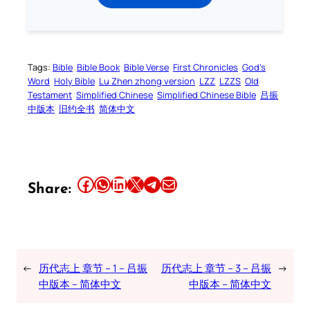
Tags:
Bible
Bible Book
Bible Verse
First Chronicles
God’s
Word
Holy Bible
Lu Zhen zhong version
LZZ
LZZS
Old
Testament
Simplified Chinese
Simplified Chinese Bible
吕振
中版本
旧约全书
简体中文
Share this article on Facebook
Share this article on WhatsApp
Share this article on LinkedIn
Share this article on X
Share this article on Telegram
Email this Article
Share:
←
历代志上 章节 – 1 – 吕振
历代志上 章节 – 3 – 吕振
→
中版本 – 简体中文
中版本 – 简体中文