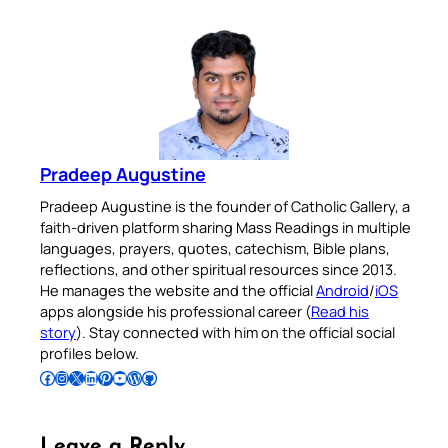
Pradeep Augustine
Pradeep Augustine is the founder of Catholic Gallery, a
faith-driven platform sharing Mass Readings in multiple
languages, prayers, quotes, catechism, Bible plans,
reflections, and other spiritual resources since 2013.
He manages the website and the official
Android
/
iOS
apps alongside his professional career (
Read his
story
). Stay connected with him on the official social
profiles below.
Follow Pradeep on Facebook
Follow Pradeep on Instagram
Follow Pradeep on X
Follow Pradeep on LinkedIn
Follow Pradeep on Pinterest
Subscribe to Pradeep’s Youtube Channel
Follow Pradeep on WordPress
Follow Pradeep on GitHub
Leave a Reply