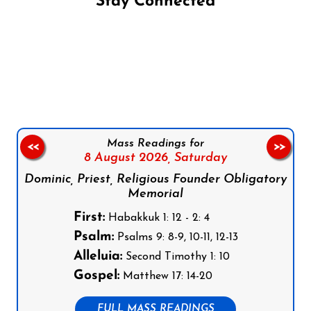
Stay Connected
Follow us on Facebook
Follow us on Instagram
Follow us on X
Subscribe to our YouTube Channel
Follow us on WhatsApp
Mass Readings for
<<
>>
8 August 2026,
Saturday
Dominic, Priest, Religious Founder Obligatory
Memorial
First:
Habakkuk 1: 12 - 2: 4
Psalm:
Psalms 9: 8-9, 10-11, 12-13
Alleluia:
Second Timothy 1: 10
Gospel:
Matthew 17: 14-20
FULL MASS READINGS