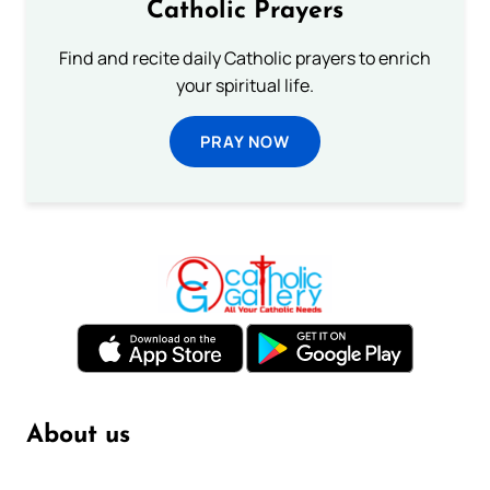
Catholic Prayers
Find and recite daily Catholic prayers to enrich
your spiritual life.
PRAY NOW
About us