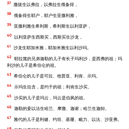
37
撒拔生以弗拉，以弗拉生俄备得，
38
俄备得生耶户，耶户生亚撒利雅，
39
亚撒利雅生希利斯，希利斯生以利亚萨，
40
以利亚萨生西斯买，西斯买生沙龙，
41
沙龙生耶加米雅，耶加米雅生以利沙玛。
42
耶拉篾的兄弟迦勒的儿子有长子玛利沙，是西弗的祖；玛
利沙的儿子是希伯仑的祖。
43
希伯仑的儿子是可拉、他普亚、利肯、示玛。
44
示玛生拉含，是约干的祖；利肯生沙买。
45
沙买的儿子是玛云，玛云是伯夙的祖。
46
迦勒的妾以法生哈兰、摩撒、迦谢；哈兰生迦卸。
47
雅代的儿子是利健、约坦、基珊、毗力、以法、沙亚弗。
48