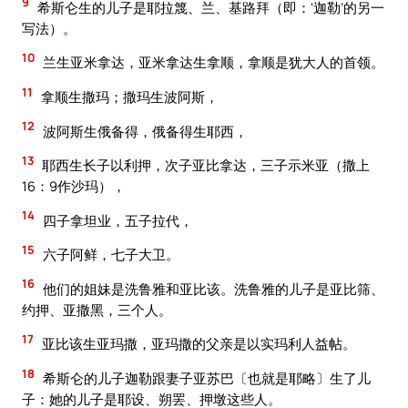
9
希斯仑生的儿子是耶拉篾、兰、基路拜（即：‘迦勒’的另一
写法）。
10
兰生亚米拿达，亚米拿达生拿顺，拿顺是犹大人的首领。
11
拿顺生撒玛；撒玛生波阿斯，
12
波阿斯生俄备得，俄备得生耶西，
13
耶西生长子以利押，次子亚比拿达，三子示米亚（撒上
16：9作沙玛），
14
四子拿坦业，五子拉代，
15
六子阿鲜，七子大卫。
16
他们的姐妹是洗鲁雅和亚比该。洗鲁雅的儿子是亚比筛、
约押、亚撒黑，三个人。
17
亚比该生亚玛撒，亚玛撒的父亲是以实玛利人益帖。
18
希斯仑的儿子迦勒跟妻子亚苏巴〔也就是耶略〕生了儿
子：她的儿子是耶设、朔罢、押墩这些人。