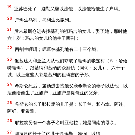
19
亚苏巴死了，迦勒又娶以法他，以法他给他生了户珥。
20
户珥生乌利，乌利生比撒列。
21
后来希斯仑进去找基列的祖玛吉的女儿，娶了她，那时他
六十岁；玛吉的女儿给他生了西割；
22
西割生睚珥；睚珥在基列地有二十三个城。
23
但基述人和亚兰人从他们夺取了睚珥的帐篷村（即：哈倭
特睚珥）、跟基纳和基纳的众厢镇（同词：女儿）、六十个
城。以上这些人都是基列的祖玛吉的子孙。
24
希斯仑死后，迦勒进去找他父亲希斯仑的妻子以法他，以
法他给他生了亚施户，亚施户是提哥亚的父亲。
25
希斯仑的长子耶拉篾的儿子是：长子兰、和布拿、阿连、
阿鲜、亚希雅。
26
耶拉篾另有一个妻子名叫亚他拉，她是阿南的母亲。
27
耶拉篾的长子兰的儿子是玛斯、雅悯、以结。