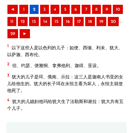
◄
1
2
3
4
5
6
7
8
9
10
..
11
12
13
14
15
16
17
18
19
20
29
►
1
以下这些人是以色列的儿子：如便、西缅、利未、犹大、
以萨迦、西布伦、
2
但、约瑟、便雅悯、拿弗他利、迦得、亚设。
3
犹大的儿子是珥、俄南、示拉：这三人是迦南人书亚的女
儿给他生的。犹大的长子珥在永恒主看为坏人，永恒主就使
他死了。
4
犹大的儿媳妇他玛给犹大生了法勒斯和谢拉：犹大共有五
个儿子。