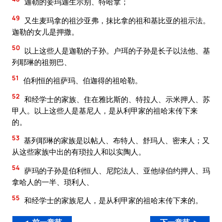
迦勒的妾玛迦生示别、特哈拿；
49
又生麦玛拿的祖沙亚弗，抹比拿的祖和基比亚的祖示法。
迦勒的女儿是押撒。
50
以上这些人是迦勒的子孙。户珥的子孙是长子以法他、基
列耶琳的祖朔巴、
51
伯利恒的祖萨玛、伯迦得的祖哈勒。
52
和经学士的家族、住在雅比斯的、特拉人、示米押人、苏
甲人。以上这些人是基尼人，是从利甲家的祖哈末传下来
的。
53
基列耶琳的家族是以帖人、布特人、舒玛人、密来人；又
从这些家族中出的有琐拉人和以实陶人。
54
萨玛的子孙是伯利恒人、尼陀法人、亚他绿伯约押人、玛
拿哈人的一半、琐利人、
55
和经学士的家族尼人，是从利甲家的祖哈末传下来的。