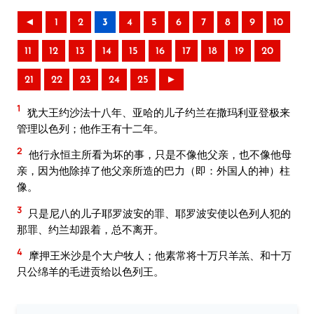
◄
1
2
3
4
5
6
7
8
9
10
11
12
13
14
15
16
17
18
19
20
21
22
23
24
25
►
1
犹大王约沙法十八年、亚哈的儿子约兰在撒玛利亚登极来
管理以色列；他作王有十二年。
2
他行永恒主所看为坏的事，只是不像他父亲，也不像他母
亲，因为他除掉了他父亲所造的巴力（即：外国人的神）柱
像。
3
只是尼八的儿子耶罗波安的罪、耶罗波安使以色列人犯的
那罪、约兰却跟着，总不离开。
4
摩押王米沙是个大户牧人；他素常将十万只羊羔、和十万
只公绵羊的毛进贡给以色列王。