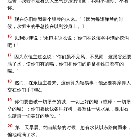
起誓，我若不是看犹大王约沙法的情面，我就不理你、不看
你。
15
现在你们给我带个弹琴的人来。”〔因为每逢弹琴的时
候，永恒主的手总按在以利沙身上。〕
16
以利沙便说：“永恒主这么说：‘你们在这溪谷中满处挖沟
吧！’
17
因为永恒主这么说：‘你们虽不见风、不见雨，这溪谷还要
满了水，使你们有的喝，你们和你们的群畜和牲口都有的
喝。’
18
然而、在永恒主看来、这倒算为轻易事；他还要将摩押人
交在你们手中呢。
19
你们要击破一切堡垒的城、一切上好的城（或译：一切堡
垒的城）；你们要砍伐各种好树，要塞住一切水泉，要用石
头蹧踏一切美好的地段。”
20
第二天早晨、约当献祭的时候、忽有水从以东路向而来，
偏地就满了水。