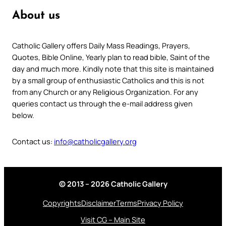
About us
Catholic Gallery offers Daily Mass Readings, Prayers,
Quotes, Bible Online, Yearly plan to read bible, Saint of the
day and much more. Kindly note that this site is maintained
by a small group of enthusiastic Catholics and this is not
from any Church or any Religious Organization. For any
queries contact us through the e-mail address given
below.
Contact us:
info@catholicgallery.org
© 2013 – 2026 Catholic Gallery
Copyrights
Disclaimer
Terms
Privacy Policy
Visit CG – Main Site