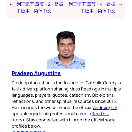
←
列王记下 章节 – 2 – 吕振
列王记下 章节 – 4 – 吕振
→
中版本 – 简体中文
中版本 – 简体中文
Your Faith. Your Way.
Download the Catholic
Gallery app for offline Mass
readings, daily prayers, and
audio Bible — all in one
place.
Pradeep Augustine
Available on:
Pradeep Augustine is the founder of Catholic Gallery, a
faith-driven platform sharing Mass Readings in multiple
languages, prayers, quotes, catechism, Bible plans,
reflections, and other spiritual resources since 2013.
He manages the website and the official
Android
/
iOS
apps alongside his professional career (
Read his
story
). Stay connected with him on the official social
No Thanks
profiles below.