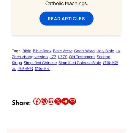
Catholic teachings.
READ ARTICLES
Tags:
Bible
Bible Book
Bible Verse
God’s Word
Holy Bible
Lu
Zhen zhong version
LZZ
LZZS
Old Testament
Second
Kings
Simplified Chinese
Simplified Chinese Bible
吕振中版
本
旧约全书
简体中文
Share this article on Facebook
Share this article on WhatsApp
Share this article on LinkedIn
Share this article on X
Share this article on Telegram
Email this Article
Share: