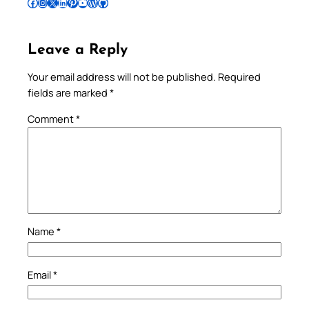
Follow Pradeep on Facebook
Follow Pradeep on Instagram
Follow Pradeep on X
Follow Pradeep on LinkedIn
Follow Pradeep on Pinterest
Subscribe to Pradeep’s Youtube Channel
Follow Pradeep on WordPress
Follow Pradeep on GitHub
Leave a Reply
Your email address will not be published.
Required
fields are marked
*
Comment
*
Name
*
Email
*