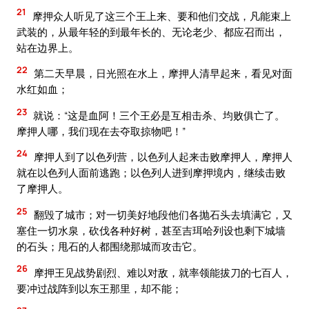
21
摩押众人听见了这三个王上来、要和他们交战，凡能束上
武装的，从最年轻的到最年长的、无论老少、都应召而出，
站在边界上。
22
第二天早晨，日光照在水上，摩押人清早起来，看见对面
水红如血；
23
就说：“这是血阿！三个王必是互相击杀、均败俱亡了。
摩押人哪，我们现在去夺取掠物吧！”
24
摩押人到了以色列营，以色列人起来击败摩押人，摩押人
就在以色列人面前逃跑；以色列人进到摩押境内，继续击败
了摩押人。
25
翻毁了城市；对一切美好地段他们各抛石头去填满它，又
塞住一切水泉，砍伐各种好树，甚至吉珥哈列设也剩下城墙
的石头；甩石的人都围绕那城而攻击它。
26
摩押王见战势剧烈、难以对敌，就率领能拔刀的七百人，
要冲过战阵到以东王那里，却不能；