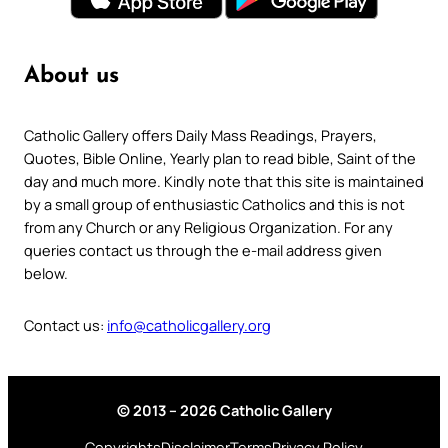
About us
Catholic Gallery offers Daily Mass Readings, Prayers,
Quotes, Bible Online, Yearly plan to read bible, Saint of the
day and much more. Kindly note that this site is maintained
by a small group of enthusiastic Catholics and this is not
from any Church or any Religious Organization. For any
queries contact us through the e-mail address given
below.
Contact us:
info@catholicgallery.org
© 2013 – 2026 Catholic Gallery
Copyrights
Disclaimer
Terms
Privacy Policy