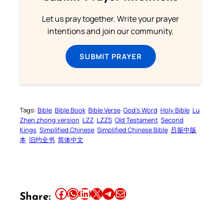
Let us pray together. Write your prayer
intentions and join our community.
SUBMIT PRAYER
Tags:
Bible
Bible Book
Bible Verse
God’s Word
Holy Bible
Lu
Zhen zhong version
LZZ
LZZS
Old Testament
Second
Kings
Simplified Chinese
Simplified Chinese Bible
吕振中版
本
旧约全书
简体中文
Share this article on Facebook
Share this article on WhatsApp
Share this article on LinkedIn
Share this article on X
Share this article on Telegram
Email this Article
Share: