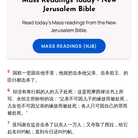
Mass Readings Today - New
Jerusalem Bible
Read today's Mass readings from the New
Jerusalem Bible.
MASS READINGS (NJB)
5
国权一坚固在他手里，他就把击杀他父亲、击杀前王、的
臣仆都击杀了。
6
却没有将行弑的人的儿子处死：这是照摩西律法书上所
写、永恒主所吩咐的说：“父亲不可因儿子的缘故而被处死，
儿女也不可因父亲的缘故而被处死；各人只可因自己的罪而
被处死。”
7
亚玛谢在盐谷击杀了以东人一万人；又夺取了西拉，给它
起名叫约帖；直到今日还叫约帖。