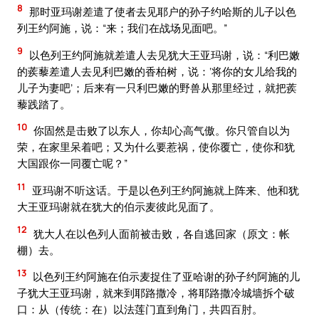
8
那时亚玛谢差遣了使者去见耶户的孙子约哈斯的儿子以色
列王约阿施，说：“来；我们在战场见面吧。”
9
以色列王约阿施就差遣人去见犹大王亚玛谢，说：“利巴嫩
的蒺藜差遣人去见利巴嫩的香柏树，说：‘将你的女儿给我的
儿子为妻吧’；后来有一只利巴嫩的野兽从那里经过，就把蒺
藜践踏了。
10
你固然是击败了以东人，你却心高气傲。你只管自以为
荣，在家里呆着吧；又为什么要惹祸，使你覆亡，使你和犹
大国跟你一同覆亡呢？”
11
亚玛谢不听这话。于是以色列王约阿施就上阵来、他和犹
大王亚玛谢就在犹大的伯示麦彼此见面了。
12
犹大人在以色列人面前被击败，各自逃回家（原文：帐
棚）去。
13
以色列王约阿施在伯示麦捉住了亚哈谢的孙子约阿施的儿
子犹大王亚玛谢，就来到耶路撒冷，将耶路撒冷城墙拆个破
口：从（传统：在）以法莲门直到角门，共四百肘。