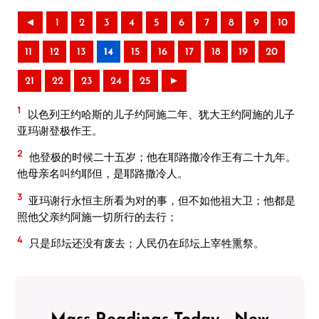
◄
1
2
3
4
5
6
7
8
9
10
11
12
13
14
15
16
17
18
19
20
21
22
23
24
25
►
1
以色列王约哈斯的儿子约阿施二年、犹大王约阿施的儿子
亚玛谢登极作王。
2
他登极的时候二十五岁；他在耶路撒冷作王有二十九年。
他母亲名叫约耶但，是耶路撒冷人。
3
亚玛谢行永恒主所看为对的事，但不如他祖大卫；他都是
照他父亲约阿施一切所行的去行；
4
只是邱坛还没有废去；人民仍在邱坛上宰牲熏祭。