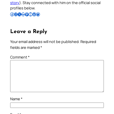
story
). Stay connected with him on the official social
profiles below.
Follow Pradeep on Facebook
Follow Pradeep on Instagram
Follow Pradeep on X
Follow Pradeep on LinkedIn
Follow Pradeep on Pinterest
Subscribe to Pradeep’s Youtube Channel
Follow Pradeep on WordPress
Follow Pradeep on GitHub
Leave a Reply
Your email address will not be published.
Required
fields are marked
*
Comment
*
Name
*