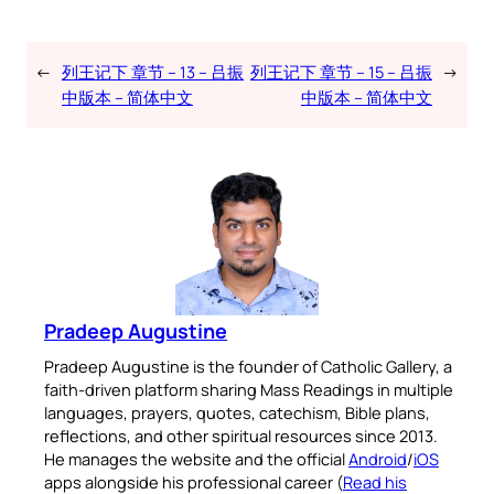
←
列王记下 章节 – 13 – 吕振
列王记下 章节 – 15 – 吕振
→
中版本 – 简体中文
中版本 – 简体中文
Pradeep Augustine
Pradeep Augustine is the founder of Catholic Gallery, a
faith-driven platform sharing Mass Readings in multiple
languages, prayers, quotes, catechism, Bible plans,
reflections, and other spiritual resources since 2013.
He manages the website and the official
Android
/
iOS
apps alongside his professional career (
Read his