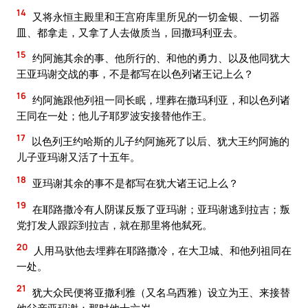
14
又将永恒主殿里和王宫府库里所见的一切金银、一切器
皿、都拿走，又拿了人去做质当，回撒玛利亚去。
15
约阿施其余的事、他所行的、和他的勇力、以及他同犹大
王亚玛谢交战的事，不是都写在以色列诸王记上么？
16
约阿施跟他列祖一同长眠，埋葬在撒玛利亚，和以色列诸
王同在一处；他儿子耶罗波安接替他作王。
17
以色列王约哈斯的儿子约阿施死了以后、犹大王约阿施的
儿子亚玛谢又活了十五年。
18
亚玛谢其余的事不是都写在犹大诸王记上么？
19
在耶路撒冷有人阴谋反叛了亚玛谢；亚玛谢逃到拉吉；叛
党打发人跟踪到拉吉，就在那里将他弑死。
20
人用马驮他去埋葬在耶路撒冷，在大卫城、和他列祖同在
一处。
21
犹大众民便将亚撒利雅（又名乌西雅）设立为王、来接替
他父亲亚玛谢：那时他十六岁。