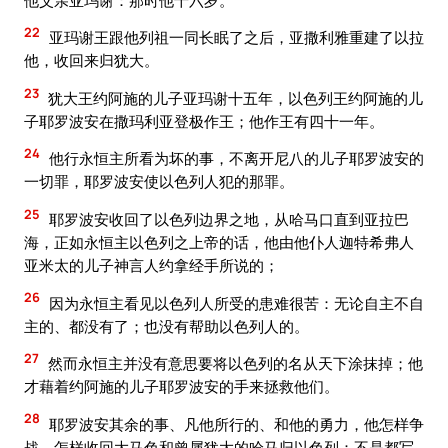
22
亚玛谢王跟他列祖一同长眠了之后，亚撒利雅重建了以拉
他，收回来归犹大。
23
犹大王约阿施的儿子亚玛谢十五年，以色列王约阿施的儿
子耶罗波安在撒玛利亚登极作王；他作王有四十一年。
24
他行永恒主所看为坏的事，不离开尼八的儿子耶罗波安的
一切罪，耶罗波安使以色列人犯的那罪。
25
耶罗波安收回了以色列边界之地，从哈马口直到亚拉巴
海，正如永恒主以色列之上帝的话，他由他仆人迦特希弗人
亚米太的儿子神言人约拿经手所说的；
26
因为永恒主看见以色列人所受的患难很苦：无论自主不自
主的、都没有了；也没有帮助以色列人的。
27
然而永恒主并没有意思要将以色列的名从天下涂抹掉；他
才藉着约阿施的儿子耶罗波安的手来拯救他们。
28
耶罗波安其余的事、凡他所行的、和他的勇力，他怎样争
战，怎样收回大马色和曾属犹大的哈马归以色列：不是都写