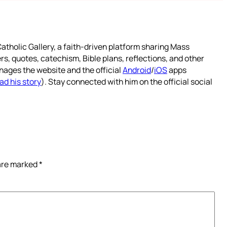
atholic Gallery, a faith-driven platform sharing Mass
rs, quotes, catechism, Bible plans, reflections, and other
nages the website and the official
Android
/
iOS
apps
ad his story
). Stay connected with him on the official social
 are marked
*