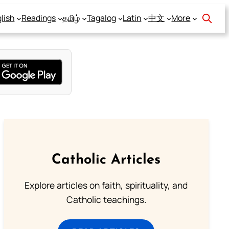
lish
Readings
தமிழ்
Tagalog
Latin
中文
More
Catholic Articles
Explore articles on faith, spirituality, and
Catholic teachings.