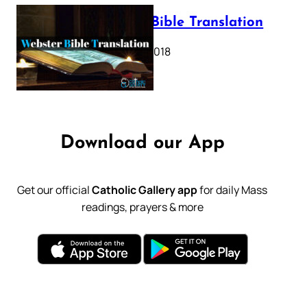
Webster Bible Translation
October 11, 2018
Download our App
Get our official
Catholic Gallery app
for daily Mass
readings, prayers & more