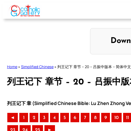
Skip
to
content
Down
Home
»
Simplified Chinese
»
列王记下 章节 – 20 – 吕振中版本 – 简体中文
列王记下 章节 – 20 – 吕振中
列王记下 章 (Simplified Chinese Bible: Lu Zhen Zhong Ve
◄
1
2
3
4
5
6
7
8
9
10
11
23
24
25
►