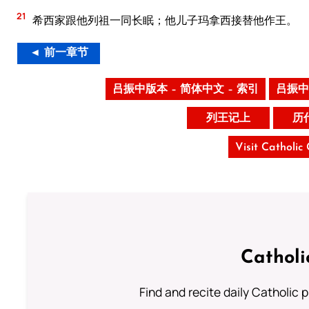
21
希西家跟他列祖一同长眠；他儿子玛拿西接替他作王。
◄ 前一章节
吕振中版本 – 简体中文 – 索引
吕振中
列王记上
历
Visit Catholic
Catholi
Find and recite daily Catholic pr