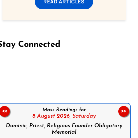
READ ARTICLES
Stay Connected
on Facebook
Follow us on Instagram
Follow us on X
Subscribe to our YouTube Channel
Follow us on WhatsApp
Mass Readings for
<<
>>
8 August 2026,
Saturday
Dominic, Priest, Religious Founder Obligatory
Memorial