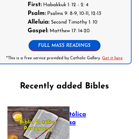
First:
Habakkuk 1: 12 - 2: 4
Psalm:
Psalms 9: 8-9, 10-11, 12-13
Alleluia:
Second Timothy 1: 10
Gospel:
Matthew 17: 14-20
FULL MASS READINGS
*This is a free service provided by Catholic Gallery.
Get it here
Recently added Bibles
Bíblia Católica
Portuguesa
July 16, 2025