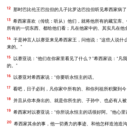
12
那时巴比伦王巴拉但的儿子比罗达巴拉但听见希西家病了
13
希西家喜欢（传统：听从）他们，就将他所有的藏宝库、
所有的一切东西、都给他们看；凡在他家中的、其实凡在他
14
于是神言人以赛亚来见希西家王，问他说：“这些人说什么
来的。”
15
以赛亚说：“他们在你家里看见了什么？”希西家说：“凡
的。”
16
以赛亚对希西家说：“你要听永恒主的话。
17
看吧，日子必到，凡你家中所有的、和你列祖所积聚到今
18
并且从你本身出的、就是你所生的、子孙中、也必有人被
19
希西家对以赛亚说：“你所说永恒主的话很好阿。”他心里
20
希西家其余的事，他一切勇力的事迹、和他怎样造池造沟