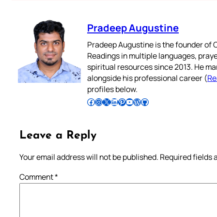
Pradeep Augustine
Pradeep Augustine is the founder of C
Readings in multiple languages, praye
spiritual resources since 2013. He ma
alongside his professional career (
Re
profiles below.
Follow Pradeep on Facebook
Follow Pradeep on Instagram
Follow Pradeep on X
Follow Pradeep on LinkedIn
Follow Pradeep on Pinterest
Subscribe to Pradeep’s Youtube Channel
Follow Pradeep on WordPress
Follow Pradeep on GitHub
Leave a Reply
Your email address will not be published.
Required fields
Comment
*