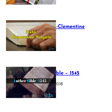
The Sixto-Clementine
Vulgate
July 12, 2025
Luther Bible – 1545
October 17, 2018