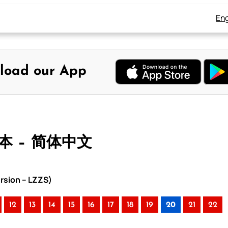
Eng
load our App
版本 – 简体中文
rsion – LZZS)
12
13
14
15
16
17
18
19
20
21
22