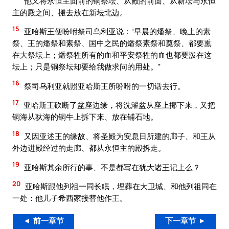
他又将永恒主面前的铜祭坛、从殿的前面、从新坛与永恒
主的殿之间、搬去放在新坛北边。
15
亚哈斯王便吩咐祭司乌利亚说：“早晨的燔祭、晚上的素
祭、王的燔祭和素祭、国中之民的燔祭素祭和奠祭、都要熏
在大祭坛上；燔祭牲所有的血和平安祭牲的血也都要泼在这
坛上；只是铜祭坛却要给我做求问的用处。”
16
祭司乌利亚就照亚哈斯王所吩咐的一切话去行。
17
亚哈斯王砍断了盆座边缘，将洗濯盆从座上挪下来，又把
铜海从驮海的铜牛上拆下来、放在铺石地。
18
又因亚述王的缘故、将圣殿为安息日所建的廊子、和王从
外边进殿经过的走廊、都从永恒主的殿拆走。
19
亚哈斯其余所行的事、不是都写在犹大诸王记上么？
20
亚哈斯跟他列祖一同长眠，埋葬在大卫城、和他列祖同在
一处：他儿子希西家接替他作王。
◄ 前一章节
下一章节 ►