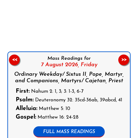
Follow us on Facebook
Follow us on Instagram
Follow us on X
Subscribe to our YouTube Channel
Follow us on WhatsApp
Mass Readings for
<<
>>
7 August 2026,
Friday
Ordinary Weekday/ Sixtus II, Pope, Martyr,
and Companions, Martyrs/ Cajetan, Priest
First:
Nahum 2: 1, 3; 3: 1-3, 6-7
Psalm:
Deuteronomy 32: 35cd-36ab, 39abcd, 41
Alleluia:
Matthew 5: 10
Gospel:
Matthew 16: 24-28
FULL MASS READINGS