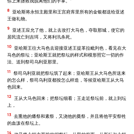
你上来拯救我脱离他们的手掌。”
8
亚哈斯将永恒主殿里和王宫府库里所有的金银都送给亚述
王做礼物。
9
亚述王应允了他，就上去攻打大马色，夺取那城，使它的
居民流亡到吉珥，又将利汛杀死。
10
亚哈斯王往大马色去迎接亚述王提革拉毗列色，看见在大
马色的祭坛；亚哈斯王就把祭坛的样式和模形照它一切的作
法、送到祭司乌利亚那里。
11
祭司乌利亚就把祭坛筑了起来；亚哈斯王从大马色所送来
的怎么样，祭司乌利亚都按怎么样造，等候亚哈斯王从大马
色回来。
12
王从大马色回来；把祭坛细看；王走近祭坛前，就上到坛
上，
13
去熏他的燔祭和素祭，又浇他的奠祭，并且将他平安祭牲
的血泼在祭坛上。
14