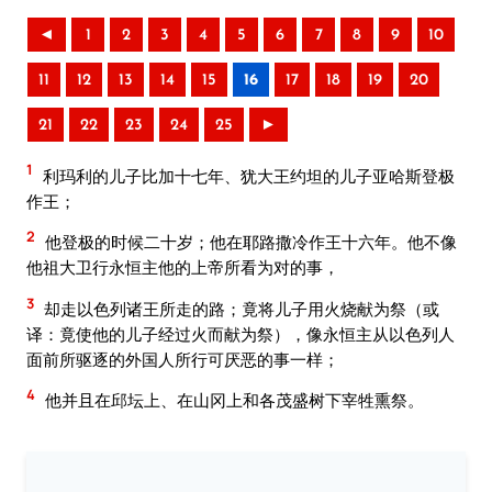
◄
1
2
3
4
5
6
7
8
9
10
11
12
13
14
15
16
17
18
19
20
21
22
23
24
25
►
1
利玛利的儿子比加十七年、犹大王约坦的儿子亚哈斯登极
作王；
2
他登极的时候二十岁；他在耶路撒冷作王十六年。他不像
他祖大卫行永恒主他的上帝所看为对的事，
3
却走以色列诸王所走的路；竟将儿子用火烧献为祭（或
译：竟使他的儿子经过火而献为祭），像永恒主从以色列人
面前所驱逐的外国人所行可厌恶的事一样；
4
他并且在邱坛上、在山冈上和各茂盛树下宰牲熏祭。