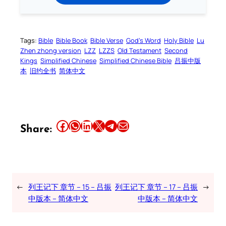
Tags:
Bible
Bible Book
Bible Verse
God’s Word
Holy Bible
Lu
Zhen zhong version
LZZ
LZZS
Old Testament
Second
Kings
Simplified Chinese
Simplified Chinese Bible
吕振中版
本
旧约全书
简体中文
Share this article on Facebook
Share this article on WhatsApp
Share this article on LinkedIn
Share this article on X
Share this article on Telegram
Email this Article
Share:
←
列王记下 章节 – 15 – 吕振
列王记下 章节 – 17 – 吕振
→
中版本 – 简体中文
中版本 – 简体中文