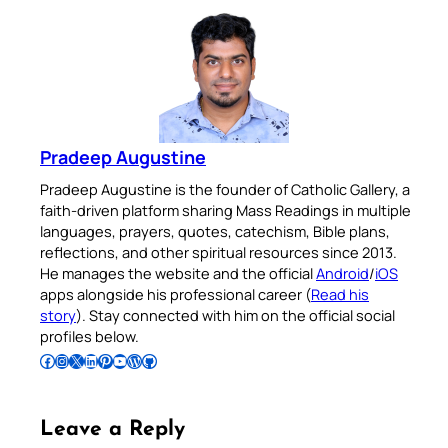
Pradeep Augustine
Pradeep Augustine is the founder of Catholic Gallery, a
faith-driven platform sharing Mass Readings in multiple
languages, prayers, quotes, catechism, Bible plans,
reflections, and other spiritual resources since 2013.
He manages the website and the official
Android
/
iOS
apps alongside his professional career (
Read his
story
). Stay connected with him on the official social
profiles below.
Follow Pradeep on Facebook
Follow Pradeep on Instagram
Follow Pradeep on X
Follow Pradeep on LinkedIn
Follow Pradeep on Pinterest
Subscribe to Pradeep’s Youtube Channel
Follow Pradeep on WordPress
Follow Pradeep on GitHub
Leave a Reply